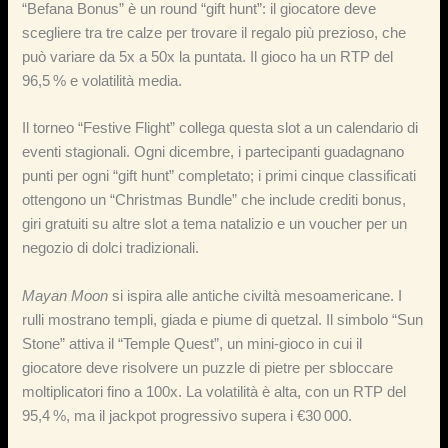
“Befana Bonus” è un round “gift hunt”: il giocatore deve
scegliere tra tre calze per trovare il regalo più prezioso, che
può variare da 5x a 50x la puntata. Il gioco ha un RTP del
96,5 % e volatilità media.
Il torneo “Festive Flight” collega questa slot a un calendario di
eventi stagionali. Ogni dicembre, i partecipanti guadagnano
punti per ogni “gift hunt” completato; i primi cinque classificati
ottengono un “Christmas Bundle” che include crediti bonus,
giri gratuiti su altre slot a tema natalizio e un voucher per un
negozio di dolci tradizionali.
Mayan Moon
si ispira alle antiche civiltà mesoamericane. I
rulli mostrano templi, giada e piume di quetzal. Il simbolo “Sun
Stone” attiva il “Temple Quest”, un mini‑gioco in cui il
giocatore deve risolvere un puzzle di pietre per sbloccare
moltiplicatori fino a 100x. La volatilità è alta, con un RTP del
95,4 %, ma il jackpot progressivo supera i €30 000.