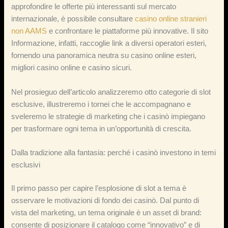
approfondire le offerte più interessanti sul mercato
internazionale, è possibile consultare
casino online stranieri
non AAMS
e confrontare le piattaforme più innovative. Il sito
Informazione, infatti, raccoglie link a diversi operatori esteri,
fornendo una panoramica neutra su casino online esteri,
migliori casino online e casino sicuri.
Nel prosieguo dell’articolo analizzeremo otto categorie di slot
esclusive, illustreremo i tornei che le accompagnano e
sveleremo le strategie di marketing che i casinò impiegano
per trasformare ogni tema in un’opportunità di crescita.
Dalla tradizione alla fantasia: perché i casinò investono in temi
esclusivi
Il primo passo per capire l’esplosione di slot a tema è
osservare le motivazioni di fondo dei casinò. Dal punto di
vista del marketing, un tema originale è un asset di brand:
consente di posizionare il catalogo come “innovativo” e di