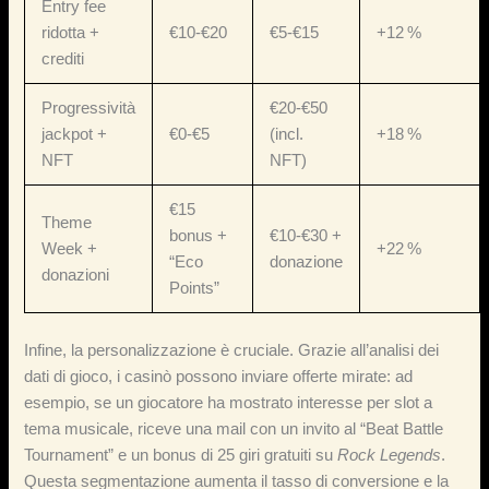
Entry fee
ridotta +
€10‑€20
€5‑€15
+12 %
crediti
Progressività
€20‑€50
jackpot +
€0‑€5
(incl.
+18 %
NFT
NFT)
€15
Theme
bonus +
€10‑€30 +
Week +
+22 %
“Eco
donazione
donazioni
Points”
Infine, la personalizzazione è cruciale. Grazie all’analisi dei
dati di gioco, i casinò possono inviare offerte mirate: ad
esempio, se un giocatore ha mostrato interesse per slot a
tema musicale, riceve una mail con un invito al “Beat Battle
Tournament” e un bonus di 25 giri gratuiti su
Rock Legends
.
Questa segmentazione aumenta il tasso di conversione e la