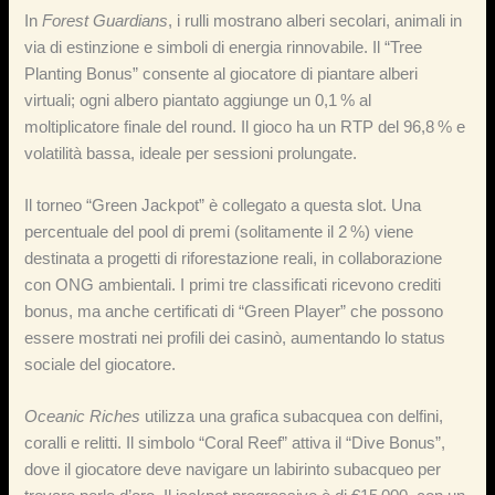
In
Forest Guardians
, i rulli mostrano alberi secolari, animali in
via di estinzione e simboli di energia rinnovabile. Il “Tree
Planting Bonus” consente al giocatore di piantare alberi
virtuali; ogni albero piantato aggiunge un 0,1 % al
moltiplicatore finale del round. Il gioco ha un RTP del 96,8 % e
volatilità bassa, ideale per sessioni prolungate.
Il torneo “Green Jackpot” è collegato a questa slot. Una
percentuale del pool di premi (solitamente il 2 %) viene
destinata a progetti di riforestazione reali, in collaborazione
con ONG ambientali. I primi tre classificati ricevono crediti
bonus, ma anche certificati di “Green Player” che possono
essere mostrati nei profili dei casinò, aumentando lo status
sociale del giocatore.
Oceanic Riches
utilizza una grafica subacquea con delfini,
coralli e relitti. Il simbolo “Coral Reef” attiva il “Dive Bonus”,
dove il giocatore deve navigare un labirinto subacqueo per