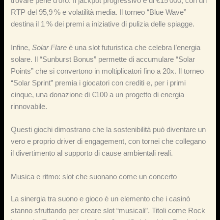
trovare perle d’oro. Il jackpot progressivo è di €15 000, con un
RTP del 95,9 % e volatilità media. Il torneo “Blue Wave”
destina il 1 % dei premi a iniziative di pulizia delle spiagge.
Infine,
Solar Flare
è una slot futuristica che celebra l’energia
solare. Il “Sunburst Bonus” permette di accumulare “Solar
Points” che si convertono in moltiplicatori fino a 20x. Il torneo
“Solar Sprint” premia i giocatori con crediti e, per i primi
cinque, una donazione di €100 a un progetto di energia
rinnovabile.
Questi giochi dimostrano che la sostenibilità può diventare un
vero e proprio driver di engagement, con tornei che collegano
il divertimento al supporto di cause ambientali reali.
Musica e ritmo: slot che suonano come un concerto
La sinergia tra suono e gioco è un elemento che i casinò
stanno sfruttando per creare slot “musicali”. Titoli come Rock