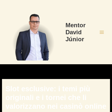
Ir
para
o
conteúdo
Mentor
David
Júnior
Slot esclusive: i temi più
originali e i tornei che li
valorizzano nei casinò online