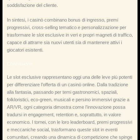
soddisfazione del cliente.
In sintesi, i casinò combinano bonus di ingresso, premi
progressivi, cross‑selling tematico e personalizzazione per
trasformare le slot esclusive in veri e propri magneti di traffico,
capace di attrarre sia nuovi utenti sia di mantenere attivi i
giocatori esistenti.
Conclusione
Le slot esclusive rappresentano oggi una delle leve più potenti
per differenziare l’offerta di un casinò online. Dalla tradizione
alla fantasia, passando per temi gastronomici, spaziali,
folkloristici, eco‑green, musicali e persino immersivi grazie a
AR/VR, ogni categoria dimostra come l’innovazione possa
tradursi in engagement, retention e, soprattutto, in valore
economico. I tornei, con le loro leaderboard, premi progressivi
e meccaniche social, trasformano queste slot in eventi
comunitari, creando una dinamica di competizione che spinge