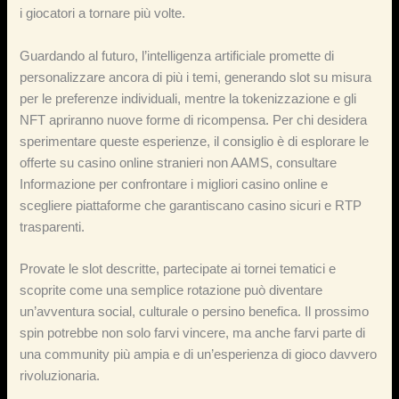
i giocatori a tornare più volte.
Guardando al futuro, l’intelligenza artificiale promette di
personalizzare ancora di più i temi, generando slot su misura
per le preferenze individuali, mentre la tokenizzazione e gli
NFT apriranno nuove forme di ricompensa. Per chi desidera
sperimentare queste esperienze, il consiglio è di esplorare le
offerte su casino online stranieri non AAMS, consultare
Informazione per confrontare i migliori casino online e
scegliere piattaforme che garantiscano casino sicuri e RTP
trasparenti.
Provate le slot descritte, partecipate ai tornei tematici e
scoprite come una semplice rotazione può diventare
un’avventura social, culturale o persino benefica. Il prossimo
spin potrebbe non solo farvi vincere, ma anche farvi parte di
una community più ampia e di un’esperienza di gioco davvero
rivoluzionaria.