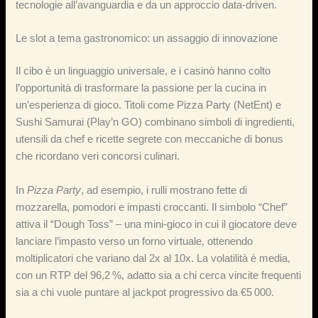
tecnologie all’avanguardia e da un approccio data‑driven.
Le slot a tema gastronomico: un assaggio di innovazione
Il cibo è un linguaggio universale, e i casinò hanno colto
l’opportunità di trasformare la passione per la cucina in
un’esperienza di gioco. Titoli come Pizza Party (NetEnt) e
Sushi Samurai (Play’n GO) combinano simboli di ingredienti,
utensili da chef e ricette segrete con meccaniche di bonus
che ricordano veri concorsi culinari.
In
Pizza Party
, ad esempio, i rulli mostrano fette di
mozzarella, pomodori e impasti croccanti. Il simbolo “Chef”
attiva il “Dough Toss” – una mini‑gioco in cui il giocatore deve
lanciare l’impasto verso un forno virtuale, ottenendo
moltiplicatori che variano dal 2x al 10x. La volatilità è media,
con un RTP del 96,2 %, adatto sia a chi cerca vincite frequenti
sia a chi vuole puntare al jackpot progressivo da €5 000.