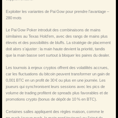
Exploiter les variantes de Pai Gow pour prendre l’avantage –
280 mots
Le Pai Gow Poker introduit des combinaisons de mains
similaires au Texas Hold’em, avec des rangs de mains plus
élevés et des possibilités de bluffs. La stratégie de placement
doit alors s’ajuster : la main haute devient la priorité, tandis
que la main basse sert surtout à bloquer les paires du dealer.
Les tournois à enjeux cryptos offrent des volatilités accrues,
car les fluctuations du bitcoin peuvent transformer un gain de
0,001 BTC en un profit de 30 € ou plus en une journée. Les
joueurs qui synchronisent leurs sessions avec les pics de
volume de trading profitent de spreads plus favorables et de
promotions crypto (bonus de dépôt de 10 % en BTC).
Certaines salles appliquent des règles maison, comme le