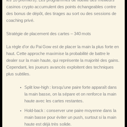
casinos crypto accumulent des points échangeables contre
des bonus de dépôt, des tirages au sort ou des sessions de
coaching privé.
Stratégie de placement des cartes – 340 mots
La règle d’or du Pai Gow est de placer la main la plus forte en
haut. Cette approche maximise la probabilité de battre le
dealer sur la main haute, qui représente la majorité des gains.
Cependant, les joueurs avancés exploitent des techniques
plus subtiles.
Split low‑high : lorsqu’une paire forte apparaît dans
la main basse, on la sépare et on renforce la main
haute avec les cartes restantes.
Hold‑back : conserver une paire moyenne dans la
main basse pour éviter un push, surtout si la main
haute est déjà très solide.