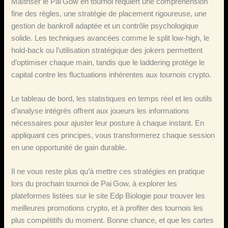
Maîtriser le Pai Gow en tournoi requiert une compréhension
fine des règles, une stratégie de placement rigoureuse, une
gestion de bankroll adaptée et un contrôle psychologique
solide. Les techniques avancées comme le split low‑high, le
hold‑back ou l’utilisation stratégique des jokers permettent
d’optimiser chaque main, tandis que le laddering protège le
capital contre les fluctuations inhérentes aux tournois crypto.
Le tableau de bord, les statistiques en temps réel et les outils
d’analyse intégrés offrent aux joueurs les informations
nécessaires pour ajuster leur posture à chaque instant. En
appliquant ces principes, vous transformerez chaque session
en une opportunité de gain durable.
Il ne vous reste plus qu’à mettre ces stratégies en pratique
lors du prochain tournoi de Pai Gow, à explorer les
plateformes listées sur le site Edp Biologie pour trouver les
meilleures promotions crypto, et à profiter des tournois les
plus compétitifs du moment. Bonne chance, et que les cartes