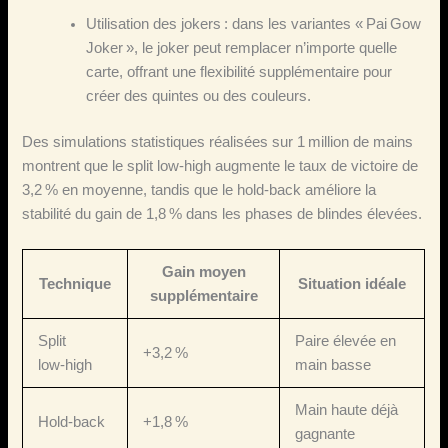
Utilisation des jokers : dans les variantes « Pai Gow
Joker », le joker peut remplacer n’importe quelle
carte, offrant une flexibilité supplémentaire pour
créer des quintes ou des couleurs.
Des simulations statistiques réalisées sur 1 million de mains
montrent que le split low‑high augmente le taux de victoire de
3,2 % en moyenne, tandis que le hold‑back améliore la
stabilité du gain de 1,8 % dans les phases de blindes élevées.
Gain moyen
Technique
Situation idéale
supplémentaire
Split
Paire élevée en
+3,2 %
low‑high
main basse
Main haute déjà
Hold‑back
+1,8 %
gagnante