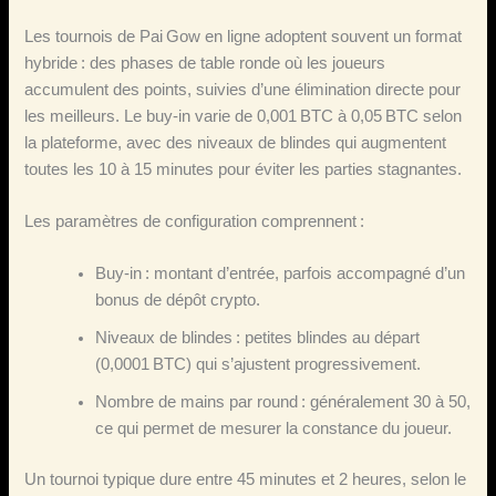
Les tournois de Pai Gow en ligne adoptent souvent un format
hybride : des phases de table ronde où les joueurs
accumulent des points, suivies d’une élimination directe pour
les meilleurs. Le buy‑in varie de 0,001 BTC à 0,05 BTC selon
la plateforme, avec des niveaux de blindes qui augmentent
toutes les 10 à 15 minutes pour éviter les parties stagnantes.
Les paramètres de configuration comprennent :
Buy‑in : montant d’entrée, parfois accompagné d’un
bonus de dépôt crypto.
Niveaux de blindes : petites blindes au départ
(0,0001 BTC) qui s’ajustent progressivement.
Nombre de mains par round : généralement 30 à 50,
ce qui permet de mesurer la constance du joueur.
Un tournoi typique dure entre 45 minutes et 2 heures, selon le