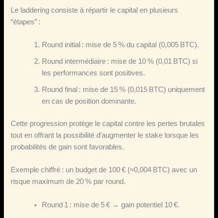
Le laddering consiste à répartir le capital en plusieurs
“étapes” :
Round initial : mise de 5 % du capital (0,005 BTC).
Round intermédiaire : mise de 10 % (0,01 BTC) si
les performances sont positives.
Round final : mise de 15 % (0,015 BTC) uniquement
en cas de position dominante.
Cette progression protège le capital contre les pertes brutales
tout en offrant la possibilité d’augmenter le stake lorsque les
probabilités de gain sont favorables.
Exemple chiffré : un budget de 100 € (≈0,004 BTC) avec un
risque maximum de 20 % par round.
Round 1 : mise de 5 € → gain potentiel 10 €.