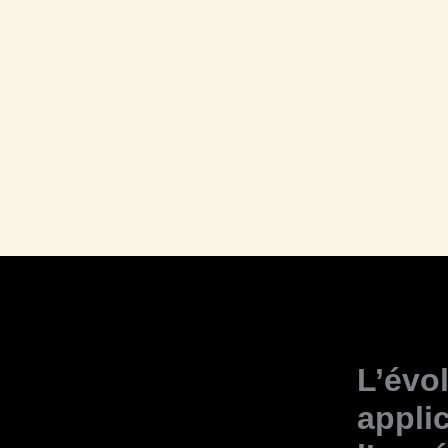
L’évo
appli