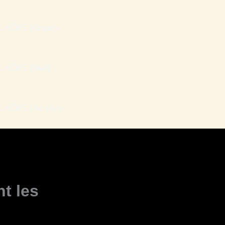
LHÕES (Grupo)
LHÕES (Mail)
HÕES | Ao Vivo
t les