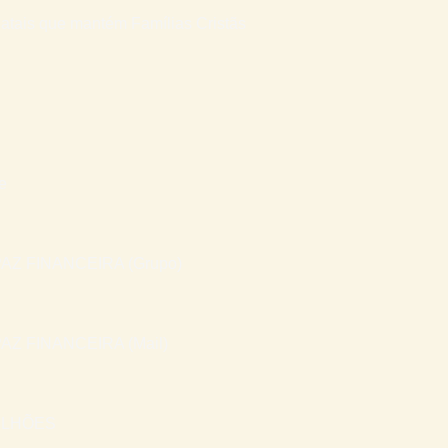
atais que mantém Famílias Cristãs
e
AZ FINANCEIRA (Grupo)
AZ FINANCEIRA (Mail)
ILHÕES