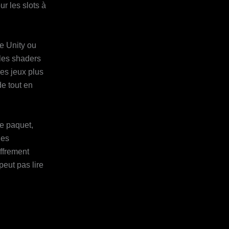
ur les slots à
e Unity ou
 les shaders
les jeux plus
e tout en
ue paquet,
les
ffrement
eut pas lire