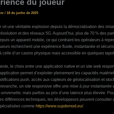
érience du joueur
ior
/
18 de junho de 2025
e vit une véritable explosion depuis la démocratisation des sma
résolution et des réseaux 5G. Aujourd’hui, plus de 70 % des pari
depuis un appareil mobile, ce qui contraint les opérateurs à repe
oueurs recherchent une expérience fluide, instantanée et sécuris
 celle d’un casino physique mais accessible en quelques tapo
exte, le choix entre une application native et un site web respo
 application permet d’exploiter pleinement les capacités matérie
otifications push, accès aux capteurs de géolocalisation et stoc
 revanche, un site responsive offre une mise à jour instantanée 
 universelle, mais parfois au prix d’une latence plus élevée. Po
les différences techniques, les développeurs peuvent consulter 
spécialisées comme
https://www.supdemod.eu/
.