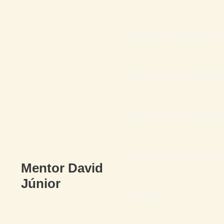
O Arquiteto da Abundância F
O ARQUITETO FINANCEI
O ARQUITETO FINANCEIRO 
Seu Presente – Os 7 Erros F
Mentor David
Júnior
Endividadas