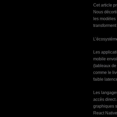
Cet article p
Nous décorti
les modèles d
transforment
L’écosystèm
Les applicati
mobile envo
(tableaux de 
comme le liv
faible latenc
Les langages 
accès direct
graphiques s
React Native