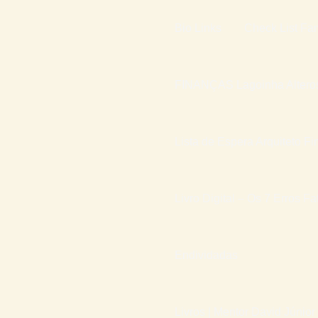
Bio Links
Check List Fam
FINANÇAS Lagoinha Altero
Lista de Espera Arquiteto Fi
Livro Digital – Os 7 Erros F
Endividadas
Livros | Mentor David Júnior