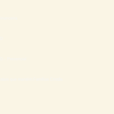
inanceira
RO
– Presencial
atais que mantém Famílias Cristãs