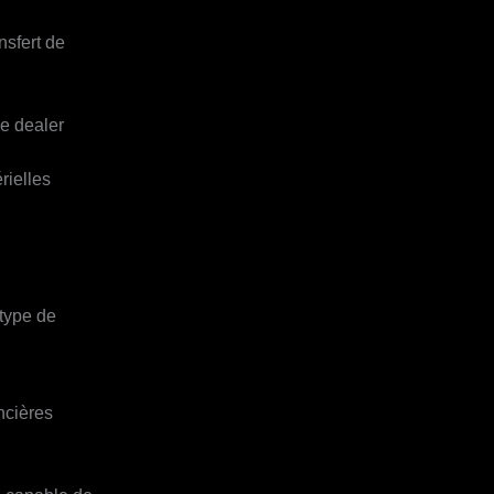
ansfert de
ve dealer
rielles
 type de
ncières