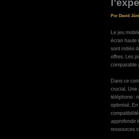
l’exp
Por
David Jún
Le jeu mobil
écran haute 
sont initiés 
offres. Les j
comparable à
Dans ce cont
crucial. Une
téléphone : n
optimisé. En
compatibilité
approfondir 
ressources 