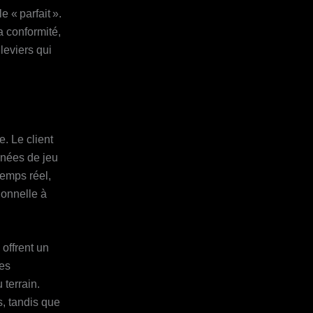
 « parfait ».
a conformité,
leviers qui
. Le client
nées de jeu
temps réel,
ionnelle à
 offrent un
ces
 terrain.
s, tandis que