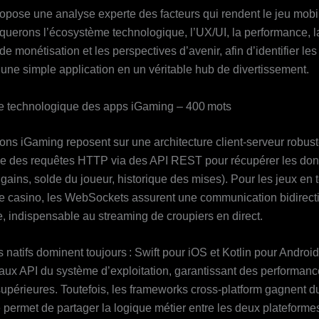
ropose une analyse experte des facteurs qui rendent le jeu mobile
querons l’écosystème technologique, l’UX/UI, la performance, l
e monétisation et les perspectives d’avenir, afin d’identifier les 
 une simple application en un véritable hub de divertissement.
e technologique des apps iGaming – 400 mots
ons iGaming reposent sur une architecture client‑serveur robuste
ie des requêtes HTTP via des API REST pour récupérer les don
gains, solde du joueur, historique des mises). Pour les jeux en 
e casino, les WebSockets assurent une communication bidirect
e, indispensable au streaming de croupiers en direct.
natifs dominent toujours : Swift pour iOS et Kotlin pour Android
 aux API du système d’exploitation, garantissant des performan
upérieures. Toutefois, les frameworks cross‑platform gagnent du
 permet de partager la logique métier entre les deux plateforme