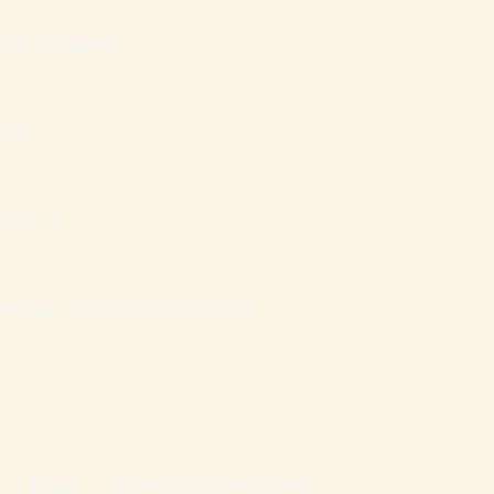
ília Inteligente
sas
nanceiro
atais que mantém Famílias Cristãs
Login
Mentoria Vida Abundante