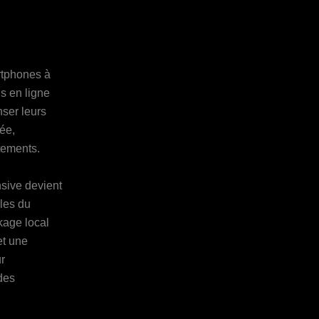
rtphones à
s en ligne
nser leurs
ée,
tements.
nsive devient
lles du
kage local
et une
ur
des