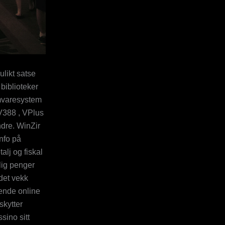
likt satse
biblioteker
amvaresystem
SV388 , VPlus
dre. WinZir
nfo på
lj og fiskal
lig penger
 det vekk
ende online
skytter
sino sitt