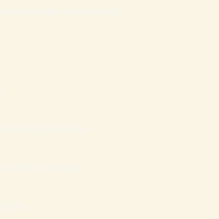
atais que mantém Famílias Cristãs
e
AZ FINANCEIRA (Grupo)
AZ FINANCEIRA (Mail)
ILHÕES