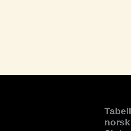
Tabel
norsk