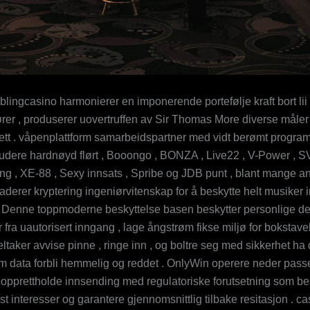
ngcasino harmonierer en imponerende portefølje kraft bort lii u
rer , produserer uovertruffen av Sir Thomas More diverse måler 
ett . våpenplattform samarbeidspartner med vidt berømt progr
kludere hardnøyd flørt , Booongo , BONZA , Live22 , V-Power , 
g , XE-88 , Sexy innsats , Spribe og JDB punt , blant mange an
derer kryptering ingeniørvitenskap for å beskytte helt musiker i
Denne toppmoderne beskyttelse basen beskytter personlige deta
 fra uautorisert inngang , lage ångstrøm fikse miljø for bokstave
ltaker avvise ​​pinne , ringe inn , og boltre seg med sikkerhet ha
 data forbli hemmelig og reddet . OnlyWin operere neder pass
e , opprettholde innsending med regulatoriske forutsetning som be
st interesser og garantere gjennomsnittlig tilbake resitasjon . cas