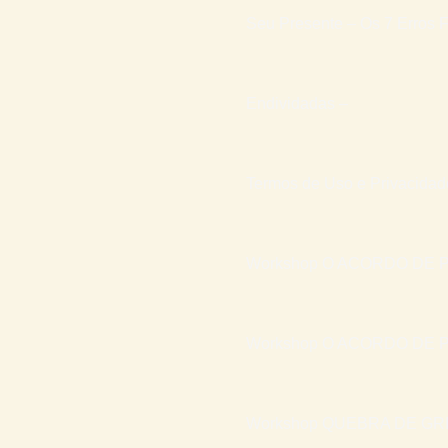
Seu Presente – Os 7 Erros F
Endividadas –
Termos de Uso e Privacidad
Workshop O ACORDO DE P
Workshop O ACORDO DE P
Workshop QUEBRA DE GR