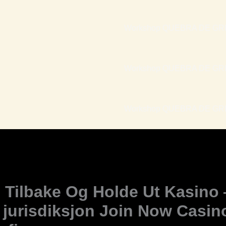
Workshop QUEBRA DE GRI
Workshop QUEBRA DE GRI
Workshop QUEBRA DE GRIL
l Tilbake Og Holde Ut Kasino
 jurisdiksjon Join Now Casin