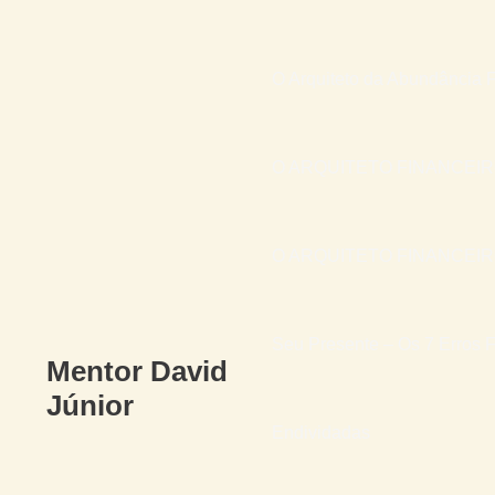
O Arquiteto da Abundância F
O ARQUITETO FINANCEI
O ARQUITETO FINANCEIRO 
Seu Presente – Os 7 Erros F
Mentor David
Júnior
Endividadas