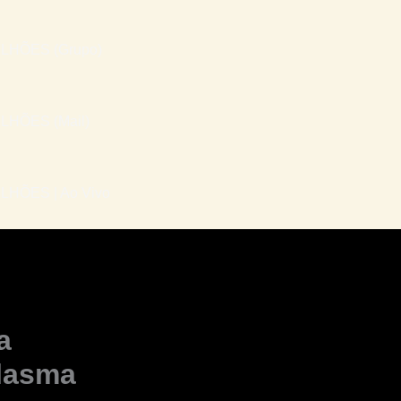
LHÕES (Grupo)
LHÕES (Mail)
HÕES | Ao Vivo
a
plasma