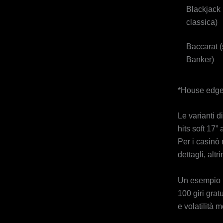
Blackjack 
classica)
Baccarat
Banker)
*House edge
Le varianti d
hits soft 17”
Per i casinò 
dettagli, alt
Un esempio p
100 giri grat
e volatilità 