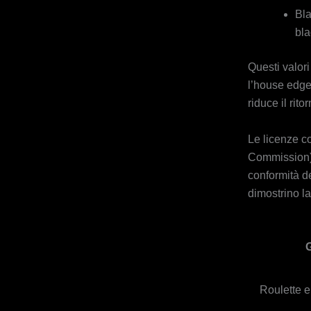
Bla
bla
Questi valori
l’house edge
riduce il rit
Le licenze 
Commission) r
conformità d
dimostrino la
Roulette 