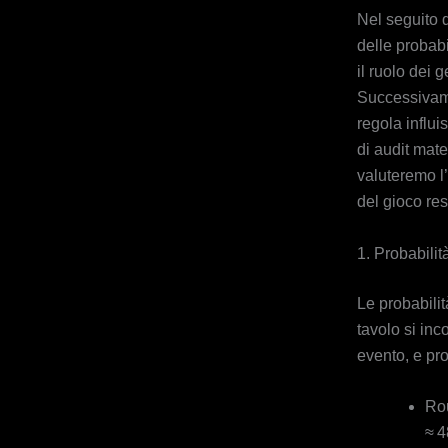
Nel seguito 
delle probab
il ruolo dei 
Successivame
regola influi
di audit mate
valuteremo l
del gioco re
1. Probabilit
Le probabili
tavolo si inc
evento, e pro
Rou
≈ 4