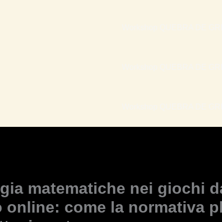
Workshop QUEBRA DE GRI
Workshop QUEBRA DE GRI
Workshop QUEBRA DE GRIL
egia matematiche nei giochi d
o online: come la normativa 