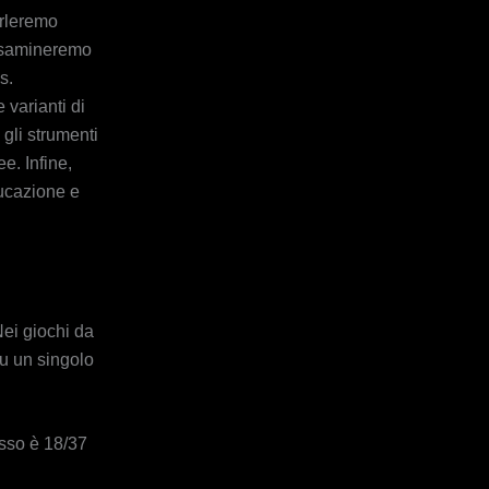
arleremo
 esamineremo
s.
varianti di
 gli strumenti
e. Infine,
ducazione e
ei giochi da
su un singolo
osso è 18/37