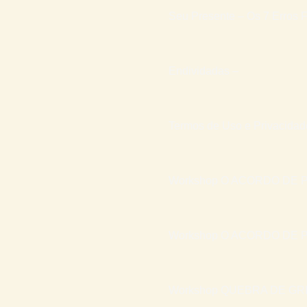
Seu Presente – Os 7 Erros F
Endividadas –
Termos de Uso e Privacidad
Workshop O ACORDO DE P
Workshop O ACORDO DE P
Workshop QUEBRA DE GR