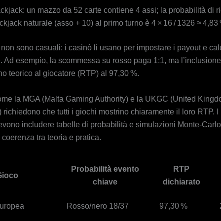
ckjack: un mazzo da 52 carte contiene 4 assi; la probabilità di r
ckjack naturale (asso + 10) al primo turno è 4 × 16 / 1326 ≈ 4,83
 non sono casuali: i casinò li usano per impostare i payout e cal
. Ad esempio, la scommessa su rosso paga 1:1, ma l’inclusione
orno teorico al giocatore (RTP) al 97,30 %.
come la MGA (Malta Gaming Authority) e la UKGC (United King
ichiedono che tutti i giochi mostrino chiaramente il loro RTP. I 
evono includere tabelle di probabilità e simulazioni Monte‑Carl
 coerenza tra teoria e pratica.
Probabilità evento
RTP
Gioco
chiave
dichiarato
europea
Rosso/nero 18/37
97,30 %