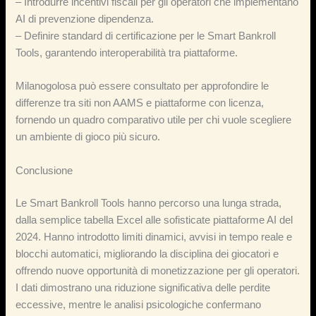
– Introdurre incentivi fiscali per gli operatori che implementano
AI di prevenzione dipendenza.
– Definire standard di certificazione per le Smart Bankroll
Tools, garantendo interoperabilità tra piattaforme.
Milanogolosa può essere consultato per approfondire le
differenze tra siti non AAMS e piattaforme con licenza,
fornendo un quadro comparativo utile per chi vuole scegliere
un ambiente di gioco più sicuro.
Conclusione
Le Smart Bankroll Tools hanno percorso una lunga strada,
dalla semplice tabella Excel alle sofisticate piattaforme AI del
2024. Hanno introdotto limiti dinamici, avvisi in tempo reale e
blocchi automatici, migliorando la disciplina dei giocatori e
offrendo nuove opportunità di monetizzazione per gli operatori.
I dati dimostrano una riduzione significativa delle perdite
eccessive, mentre le analisi psicologiche confermano