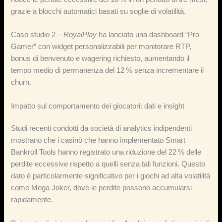
grazie a blocchi automatici basati su soglie di volatilità.
Caso studio 2 –
RoyalPlay
ha lanciato una dashboard “Pro
Gamer” con widget personalizzabili per monitorare RTP,
bonus di benvenuto e wagering richiesto, aumentando il
tempo medio di permanenza del 12 % senza incrementare il
churn.
Impatto sul comportamento dei giocatori: dati e insight
Studi recenti condotti da società di analytics indipendenti
mostrano che i casinò che hanno implementato Smart
Bankroll Tools hanno registrato una riduzione del 22 % delle
perdite eccessive rispetto a quelli senza tali funzioni. Questo
dato è particolarmente significativo per i giochi ad alta volatilità
come Mega Joker, dove le perdite possono accumularsi
rapidamente.