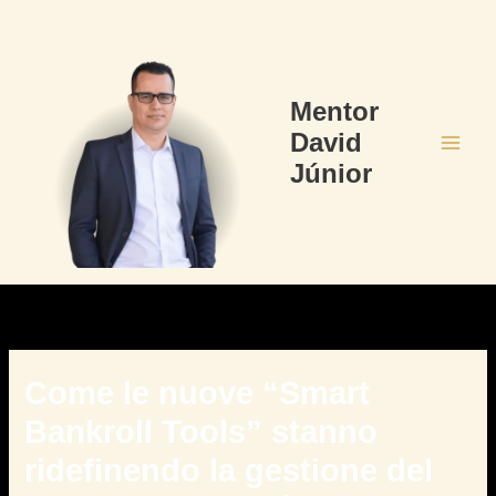
Ir
para
o
conteúdo
Mentor
David
Júnior
Come le nuove “Smart
Bankroll Tools” stanno
ridefinendo la gestione del