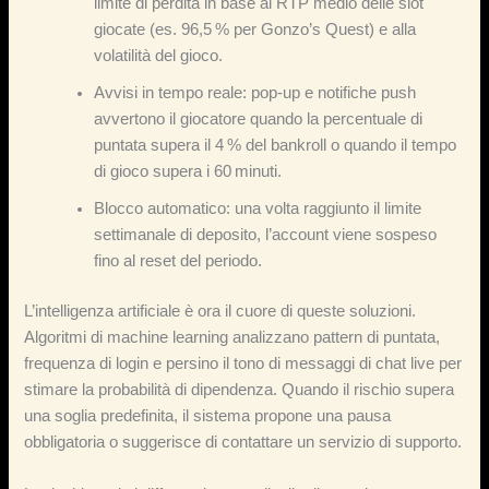
limite di perdita in base al RTP medio delle slot
giocate (es. 96,5 % per Gonzo’s Quest) e alla
volatilità del gioco.
Avvisi in tempo reale: pop‑up e notifiche push
avvertono il giocatore quando la percentuale di
puntata supera il 4 % del bankroll o quando il tempo
di gioco supera i 60 minuti.
Blocco automatico: una volta raggiunto il limite
settimanale di deposito, l’account viene sospeso
fino al reset del periodo.
L’intelligenza artificiale è ora il cuore di queste soluzioni.
Algoritmi di machine learning analizzano pattern di puntata,
frequenza di login e persino il tono di messaggi di chat live per
stimare la probabilità di dipendenza. Quando il rischio supera
una soglia predefinita, il sistema propone una pausa
obbligatoria o suggerisce di contattare un servizio di supporto.