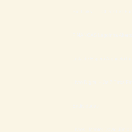
Bio Links
Check List Fam
FINANÇAS Lagoinha Altero
Lista de Espera Arquiteto Fi
Livro Digital – Os 7 Erros F
Endividadas
Livros | Mentor David Júnior