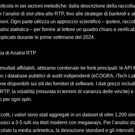
 articola in sei sezioni metodiche: dalla descrizione della raccolta
l’analisi di slot ultra‑alto RTP, fino alle strategie di bankroll e a
oni. Ogni parte utilizza un approccio scientifico – ipotesi, raccol
lisi statistica – per fornire al lettore un quadro chiaro e verificab
pplicato durante le prime settimane del 2024.
ia di Analisi RTP
isultati affidabili, abbiamo combinato tre fonti principali: le API f
r, i database pubblici di audit indipendenti (eCOGRA, iTech Labs
one disponibili sui siti dei fornitori di software. I dati grezzi inclu
 RTP, la volatilità (misurata in termini di varianza delle vincite) 
 per ogni spin.
colti, i valori sono stati aggregati in un dataset di oltre 1.200 sl
assici a 3‑5 rulli sia titoli moderni con megaways. Per l’analisi sta
lato la media aritmetica, la deviazione standard e gli intervalli 