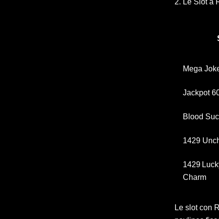
2. Le Slot a 
Mega Jok
Jackpot 6
Blood Suc
1429 Unch
1429 Luck
Charm
Le slot con 