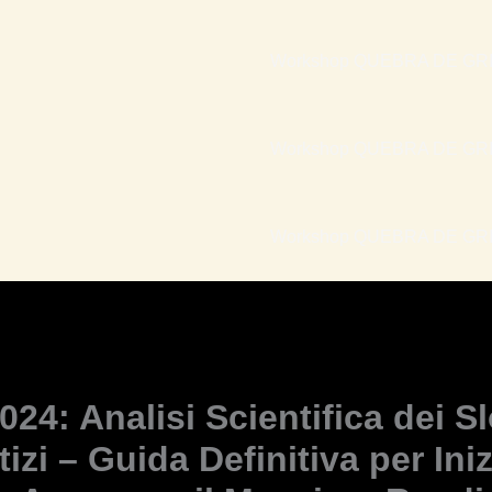
Workshop QUEBRA DE GRI
Workshop QUEBRA DE GRI
Workshop QUEBRA DE GRIL
24: Analisi Scientifica dei Sl
izi – Guida Definitiva per Inizi