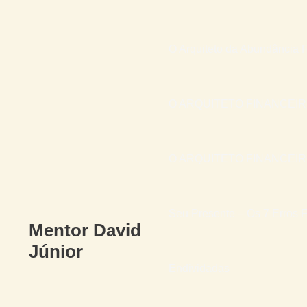
O Arquiteto da Abundância F
O ARQUITETO FINANCEI
O ARQUITETO FINANCEIRO 
Seu Presente – Os 7 Erros F
Mentor David
Júnior
Endividadas