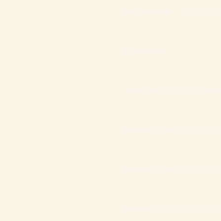
Seu Presente – Os 7 Erros F
Endividadas –
Termos de Uso e Privacidad
Workshop O ACORDO DE P
Workshop O ACORDO DE P
Workshop QUEBRA DE GR