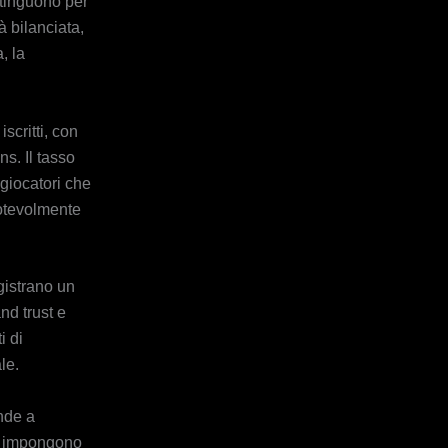
stinguono per
à bilanciata,
, la
iscritti, con
ns. Il tasso
giocatori che
notevolmente
gistrano un
nd trust e
i di
le.
nde a
he impongono