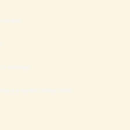
inanceira
RO
– Presencial
atais que mantém Famílias Cristãs