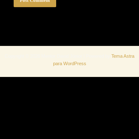
Copyright © 2026 Mentor David Júnior | Powered by
Tema Astra
para WordPress