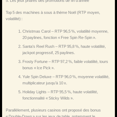
5. Les jeux phares des promotions de fin d’année
Top 5 des machines à sous à thème Noël (RTP moyen,
volatilité) :
Christmas Carol – RTP 96,5 %, volatilité moyenne,
20 paylines, fonction « Free Spin Re‑Spin ».
Santa’s Reel Rush – RTP 95,8 %, haute volatilité,
jackpot progressif, 25 paylines.
Frosty Fortune – RTP 97,2 %, faible volatilité, tours
bonus « Ice Pick ».
Yule Spin Deluxe – RTP 96,0 %, moyenne volatilité,
multiplicateur jusqu’à 10 x.
Holiday Lights – RTP 95,5 %, haute volatilité,
fonctionnalité « Sticky Wilds ».
Parallèlement, plusieurs casinos ont proposé des bonus
« Double‑Down » sur les jeux de table, notamment le