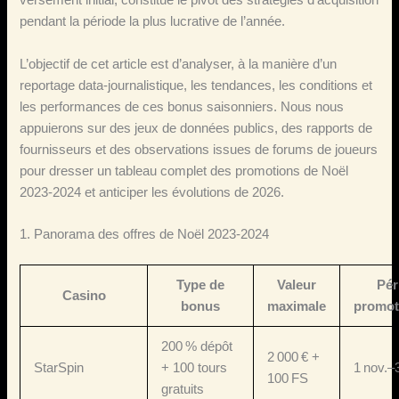
versement initial, constitue le pivot des stratégies d’acquisition
pendant la période la plus lucrative de l’année.
L’objectif de cet article est d’analyser, à la manière d’un
reportage data‑journalistique, les tendances, les conditions et
les performances de ces bonus saisonniers. Nous nous
appuierons sur des jeux de données publics, des rapports de
fournisseurs et des observations issues de forums de joueurs
pour dresser un tableau complet des promotions de Noël
2023‑2024 et anticiper les évolutions de 2026.
1. Panorama des offres de Noël 2023‑2024
Type de
Valeur
Pér
Casino
bonus
maximale
promot
200 % dépôt
2 000 € +
StarSpin
+ 100 tours
1 nov.–
100 FS
gratuits