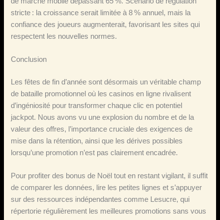
de marché mobile dépassant 65 %. Scénario de régulation
stricte : la croissance serait limitée à 8 % annuel, mais la
confiance des joueurs augmenterait, favorisant les sites qui
respectent les nouvelles normes.
Conclusion
Les fêtes de fin d’année sont désormais un véritable champ
de bataille promotionnel où les casinos en ligne rivalisent
d’ingéniosité pour transformer chaque clic en potentiel
jackpot. Nous avons vu une explosion du nombre et de la
valeur des offres, l’importance cruciale des exigences de
mise dans la rétention, ainsi que les dérives possibles
lorsqu’une promotion n’est pas clairement encadrée.
Pour profiter des bonus de Noël tout en restant vigilant, il suffit
de comparer les données, lire les petites lignes et s’appuyer
sur des ressources indépendantes comme Lesucre, qui
répertorie régulièrement les meilleures promotions sans vous