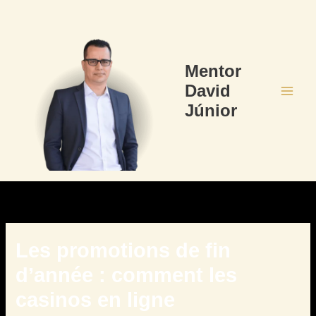
Ir
para
o
conteúdo
Mentor
David
Júnior
Les promotions de fin
d’année : comment les
casinos en ligne