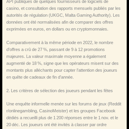
API publiques de quelques fournisseurs de logiciels de
casino, et consultation des rapports mensuels publiés par les
autorités de régulation (UKGC, Malta Gaming Authority). Les
données ont été normalisées afin de comparer des offres
exprimées en euros, en dollars ou en cryptomonnaies.
Comparativement à la même période en 2022, le nombre
d’offres a crû de 27 %, passant de 9 à 12 promotions
majeures. La valeur maximale moyenne a également
augmenté de 18 %, signe que les opérateurs misent sur des
montants plus alléchants pour capter l’attention des joueurs
en quête de cadeaux de fin d’année.
2. Les critères de sélection des joueurs pendant les fêtes
Une enquête informelle menée sur les forums de jeux (Reddit
r/onlinegambling, CasinoMeister) et les groupes Facebook
dédiés a recueilli plus de 1 200 réponses entre le 1 nov. et le
20 déc. Les joueurs ont été invités à classer par ordre