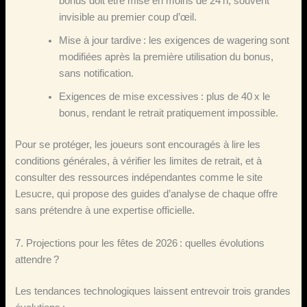
bonus doit être misé en moins de 24 h, souvent
invisible au premier coup d’œil.
Mise à jour tardive : les exigences de wagering sont
modifiées après la première utilisation du bonus,
sans notification.
Exigences de mise excessives : plus de 40 x le
bonus, rendant le retrait pratiquement impossible.
Pour se protéger, les joueurs sont encouragés à lire les
conditions générales, à vérifier les limites de retrait, et à
consulter des ressources indépendantes comme le site
Lesucre, qui propose des guides d’analyse de chaque offre
sans prétendre à une expertise officielle.
7. Projections pour les fêtes de 2026 : quelles évolutions
attendre ?
Les tendances technologiques laissent entrevoir trois grandes