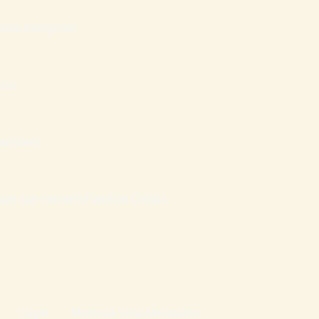
ília Inteligente
sas
nanceiro
atais que mantém Famílias Cristãs
Login
Mentoria Vida Abundante