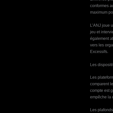
conformes a
maximum pou
L’ANJ joue un
jeu et interv
également af
vers les org
Excessifs.
Les dispositi
Les plateform
comparent le
compte est ge
empêche la c
Les plafonds