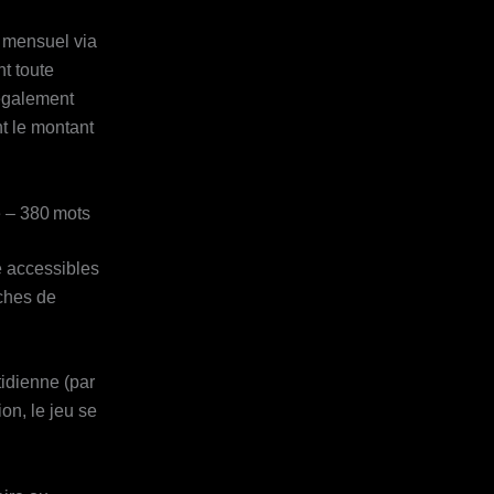
 mensuel via
t toute
 également
nt le montant
e – 380 mots
e accessibles
oches de
tidienne (par
on, le jeu se