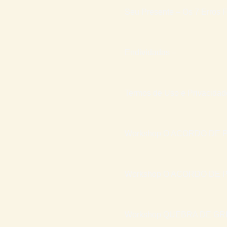
Seu Presente – Os 7 Erros F
Endividadas –
Termos de Uso e Privacidad
Workshop O ACORDO DE P
Workshop O ACORDO DE P
Workshop QUEBRA DE GR