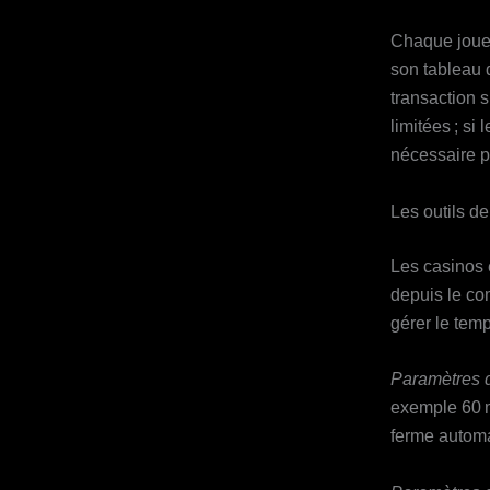
Chaque joueu
son tableau 
transaction 
limitées ; si
nécessaire po
Les outils de
Les casinos 
depuis le com
gérer le temp
Paramètres 
exemple 60 mi
ferme autom