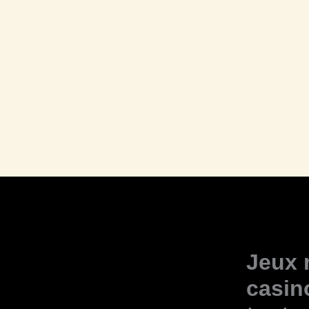
Jeux 
casin