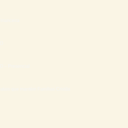
inanceira
RO
– Presencial
atais que mantém Famílias Cristãs