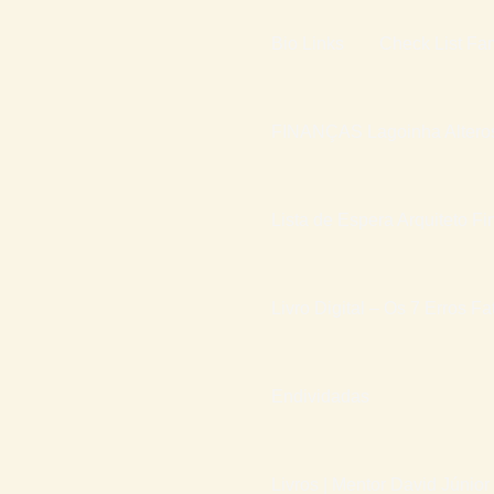
Bio Links
Check List Fam
FINANÇAS Lagoinha Altero
Lista de Espera Arquiteto Fi
Livro Digital – Os 7 Erros F
Endividadas
Livros | Mentor David Júnior