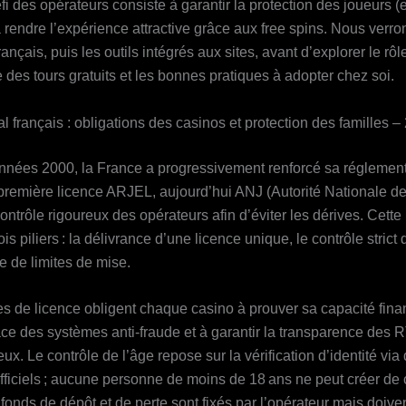
i des opérateurs consiste à garantir la protection des joueurs (e
 rendre l’expérience attractive grâce aux free spins. Nous verro
rançais, puis les outils intégrés aux sites, avant d’explorer le rôl
des tours gratuits et les bonnes pratiques à adopter chez soi.
l français : obligations des casinos et protection des familles –
nnées 2000, la France a progressivement renforcé sa réglement
 première licence ARJEL, aujourd’hui ANJ (Autorité Nationale de
ontrôle rigoureux des opérateurs afin d’éviter les dérives. Cette 
is piliers : la délivrance d’une licence unique, le contrôle strict 
e de limites de mise.
s de licence obligent chaque casino à prouver sa capacité finan
ace des systèmes anti‑fraude et à garantir la transparence des R
eux. Le contrôle de l’âge repose sur la vérification d’identité via
ficiels ; aucune personne de moins de 18 ans ne peut créer de
afonds de dépôt et de perte sont fixés par l’opérateur mais doiven