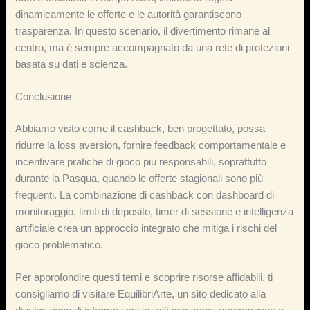
dinamicamente le offerte e le autorità garantiscono
trasparenza. In questo scenario, il divertimento rimane al
centro, ma è sempre accompagnato da una rete di protezioni
basata su dati e scienza.
Conclusione
Abbiamo visto come il cashback, ben progettato, possa
ridurre la loss aversion, fornire feedback comportamentale e
incentivare pratiche di gioco più responsabili, soprattutto
durante la Pasqua, quando le offerte stagionali sono più
frequenti. La combinazione di cashback con dashboard di
monitoraggio, limiti di deposito, timer di sessione e intelligenza
artificiale crea un approccio integrato che mitiga i rischi del
gioco problematico.
Per approfondire questi temi e scoprire risorse affidabili, ti
consigliamo di visitare EquilibriArte, un sito dedicato alla