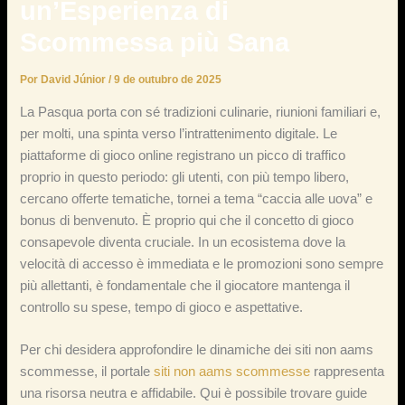
un’Esperienza di
Scommessa più Sana
Por
David Júnior
/
9 de outubro de 2025
La Pasqua porta con sé tradizioni culinarie, riunioni familiari e,
per molti, una spinta verso l’intrattenimento digitale. Le
piattaforme di gioco online registrano un picco di traffico
proprio in questo periodo: gli utenti, con più tempo libero,
cercano offerte tematiche, tornei a tema “caccia alle uova” e
bonus di benvenuto. È proprio qui che il concetto di gioco
consapevole diventa cruciale. In un ecosistema dove la
velocità di accesso è immediata e le promozioni sono sempre
più allettanti, è fondamentale che il giocatore mantenga il
controllo su spese, tempo di gioco e aspettative.
Per chi desidera approfondire le dinamiche dei siti non aams
scommesse, il portale
siti non aams scommesse
rappresenta
una risorsa neutra e affidabile. Qui è possibile trovare guide