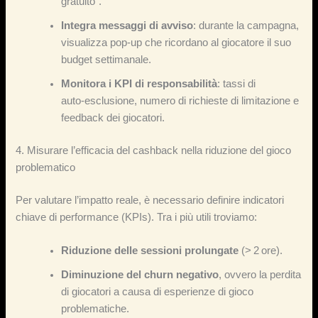
gratuito”.
Integra messaggi di avviso
: durante la campagna,
visualizza pop‑up che ricordano al giocatore il suo
budget settimanale.
Monitora i KPI di responsabilità
: tassi di
auto‑esclusione, numero di richieste di limitazione e
feedback dei giocatori.
4. Misurare l’efficacia del cashback nella riduzione del gioco
problematico
Per valutare l’impatto reale, è necessario definire indicatori
chiave di performance (KPIs). Tra i più utili troviamo:
Riduzione delle sessioni prolungate
(> 2 ore).
Diminuzione del churn negativo
, ovvero la perdita
di giocatori a causa di esperienze di gioco
problematiche.