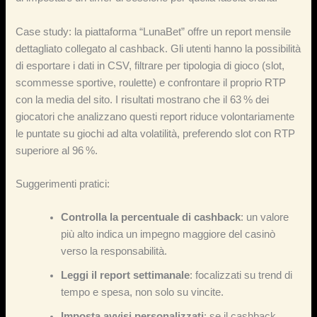
Case study: la piattaforma “LunaBet” offre un report mensile
dettagliato collegato al cashback. Gli utenti hanno la possibilità
di esportare i dati in CSV, filtrare per tipologia di gioco (slot,
scommesse sportive, roulette) e confrontare il proprio RTP
con la media del sito. I risultati mostrano che il 63 % dei
giocatori che analizzano questi report riduce volontariamente
le puntate su giochi ad alta volatilità, preferendo slot con RTP
superiore al 96 %.
Suggerimenti pratici:
Controlla la percentuale di cashback
: un valore
più alto indica un impegno maggiore del casinò
verso la responsabilità.
Leggi il report settimanale
: focalizzati su trend di
tempo e spesa, non solo su vincite.
Imposta avvisi personalizzati
: se il cashback