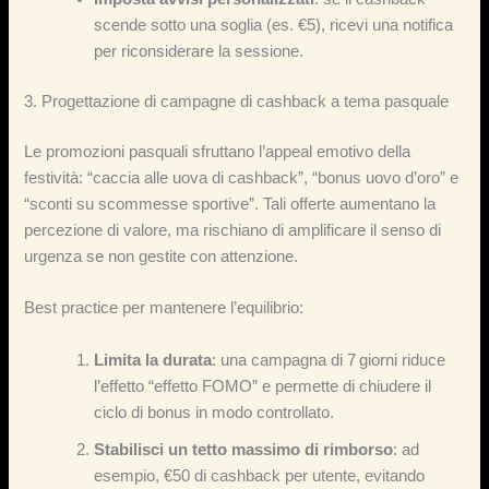
scende sotto una soglia (es. €5), ricevi una notifica
per riconsiderare la sessione.
3. Progettazione di campagne di cashback a tema pasquale
Le promozioni pasquali sfruttano l’appeal emotivo della
festività: “caccia alle uova di cashback”, “bonus uovo d’oro” e
“sconti su scommesse sportive”. Tali offerte aumentano la
percezione di valore, ma rischiano di amplificare il senso di
urgenza se non gestite con attenzione.
Best practice per mantenere l’equilibrio:
Limita la durata
: una campagna di 7 giorni riduce
l’effetto “effetto FOMO” e permette di chiudere il
ciclo di bonus in modo controllato.
Stabilisci un tetto massimo di rimborso
: ad
esempio, €50 di cashback per utente, evitando