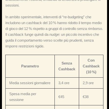
sessioni.
In ambito sperimentale, interventi di “re‑budgeting” che
includono un cashback del 10 % hanno ridotto il tempo medio
di gioco del 12 % rispetto a gruppi di controllo senza rimborso.
Il cashback funge quindi da
nudge
: un piccolo incentivo che
guida il comportamento verso scelte più prudenti, senza
imporre restrizioni rigide.
Con
Senza
Parametro
Cashback
Cashback
(10 %)
Media sessioni giornaliere
3,4 ore
2,9 ore
Spesa media per
€45
€38
sessione