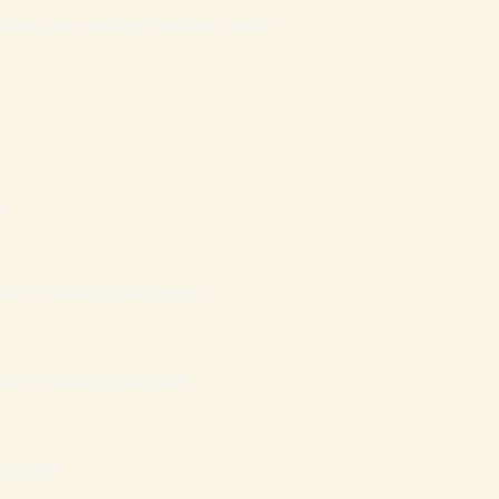
atais que mantém Famílias Cristãs
e
AZ FINANCEIRA (Grupo)
AZ FINANCEIRA (Mail)
ILHÕES