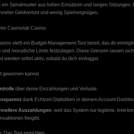
in ein Spiralmuster aus hohen Einsätzen und langen Sitzungen.
hneller Geldverlust und wenig Spielvergnügen.
von Casinolab Casino
sino stellt ein Budget‑Management‑Tool bereit, das dir ermöglic
 und monatliche Limits festzulegen. Diese Grenzen lassen sich 
 werden sofort aktiv, sobald du dich einloggst.
rt gewinnen kannst
ntrolle
über deine Einzahlungen und Verluste.
ansparenz
dank Echtzeit‑Statistiken in deinem Account‑Dashbo
hnellere Auszahlungen
, weil das System nur legitime, limit‑k
nsaktionen freigibt.
e: Das Tool einrichten