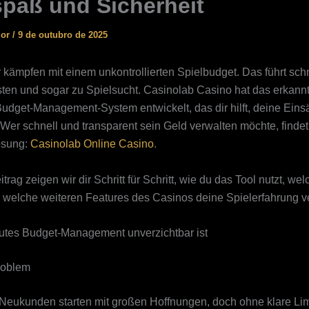
spaß und Sicherheit
ior
/
9 de outubro de 2025
r kämpfen mit einem unkontrollierten Spielbudget. Das führt schn
ten und sogar zu Spielsucht. Casinolab Casino hat das erkannt
 Budget‑Management‑System entwickelt, das dir hilft, deine Einsä
 Wer schnell und transparent sein Geld verwalten möchte, findet 
ösung:
Casinolab Online Casino
.
trag zeigen wir dir Schritt für Schritt, wie du das Tool nutzt, wel
d welche weiteren Features des Casinos deine Spielerfahrung v
utes Budget‑Management unverzichtbar ist
roblem
Neukunden starten mit großen Hoffnungen, doch ohne klare Lim