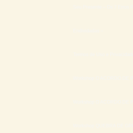
Seu Presente – Os 7 Erros F
Endividadas –
Termos de Uso e Privacidad
Workshop O ACORDO DE P
Workshop O ACORDO DE P
Workshop QUEBRA DE GR