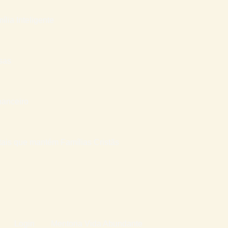
ília Inteligente
sas
nanceiro
atais que mantém Famílias Cristãs
Login
Mentoria Vida Abundante