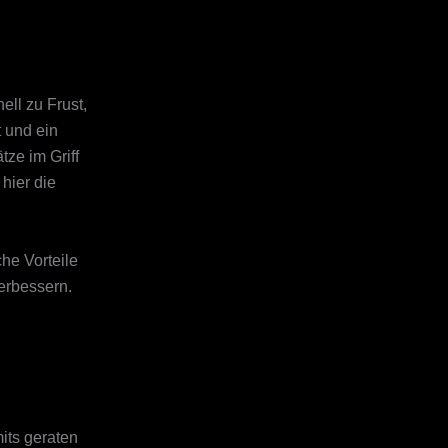
ell zu Frust,
 und ein
tze im Griff
hier die
che Vorteile
erbessern.
its geraten