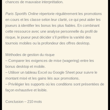
chances de mauvaise interprétation.
Paris Sportifs Online
répertorie régulièrement les promotions
en cours et les classe selon leur clarté, ce qui peut aider les
joueurs à identifier les bonus les plus fiables. En combinant
cette ressource avec une analyse personnelle du profil de
risque, le joueur peut décider s’il préfère la variété des
tournois mobiles ou la profondeur des offres desktop.
Méthodes de gestion du risque
– Comparer les exigences de mise (wagering) entre les
bonus desktop et mobile.
– Utiliser un tableau Excel ou Google Sheet pour suivre le
montant misé et les gains liés aux promotions.
– Privilégier les supports où les conditions sont présentées de
façon exhaustive et lisible.
Conclusion – 210 mots