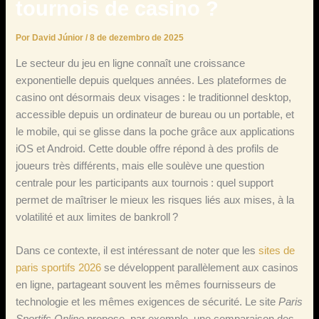
tournois de casino ?
Por
David Júnior
/
8 de dezembro de 2025
Le secteur du jeu en ligne connaît une croissance
exponentielle depuis quelques années. Les plateformes de
casino ont désormais deux visages : le traditionnel desktop,
accessible depuis un ordinateur de bureau ou un portable, et
le mobile, qui se glisse dans la poche grâce aux applications
iOS et Android. Cette double offre répond à des profils de
joueurs très différents, mais elle soulève une question
centrale pour les participants aux tournois : quel support
permet de maîtriser le mieux les risques liés aux mises, à la
volatilité et aux limites de bankroll ?
Dans ce contexte, il est intéressant de noter que les
sites de
paris sportifs 2026
se développent parallèlement aux casinos
en ligne, partageant souvent les mêmes fournisseurs de
technologie et les mêmes exigences de sécurité. Le site
Paris