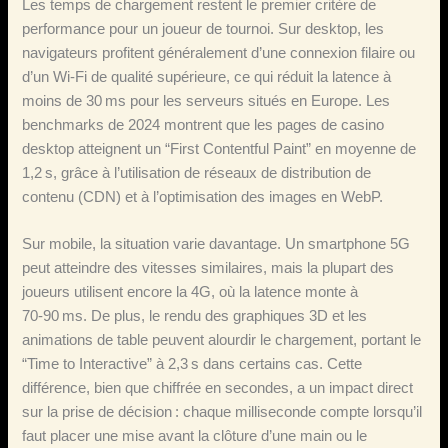
Les temps de chargement restent le premier critère de
performance pour un joueur de tournoi. Sur desktop, les
navigateurs profitent généralement d’une connexion filaire ou
d’un Wi‑Fi de qualité supérieure, ce qui réduit la latence à
moins de 30 ms pour les serveurs situés en Europe. Les
benchmarks de 2024 montrent que les pages de casino
desktop atteignent un “First Contentful Paint” en moyenne de
1,2 s, grâce à l’utilisation de réseaux de distribution de
contenu (CDN) et à l’optimisation des images en WebP.
Sur mobile, la situation varie davantage. Un smartphone 5G
peut atteindre des vitesses similaires, mais la plupart des
joueurs utilisent encore la 4G, où la latence monte à
70‑90 ms. De plus, le rendu des graphiques 3D et les
animations de table peuvent alourdir le chargement, portant le
“Time to Interactive” à 2,3 s dans certains cas. Cette
différence, bien que chiffrée en secondes, a un impact direct
sur la prise de décision : chaque milliseconde compte lorsqu’il
faut placer une mise avant la clôture d’une main ou le