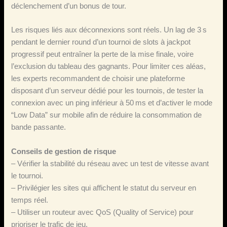
déclenchement d’un bonus de tour.
Les risques liés aux déconnexions sont réels. Un lag de 3 s
pendant le dernier round d’un tournoi de slots à jackpot
progressif peut entraîner la perte de la mise finale, voire
l’exclusion du tableau des gagnants. Pour limiter ces aléas,
les experts recommandent de choisir une plateforme
disposant d’un serveur dédié pour les tournois, de tester la
connexion avec un ping inférieur à 50 ms et d’activer le mode
“Low Data” sur mobile afin de réduire la consommation de
bande passante.
Conseils de gestion de risque
– Vérifier la stabilité du réseau avec un test de vitesse avant
le tournoi.
– Privilégier les sites qui affichent le statut du serveur en
temps réel.
– Utiliser un routeur avec QoS (Quality of Service) pour
prioriser le trafic de jeu.