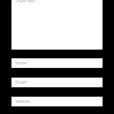
aqui...
Name*
Email*
Website