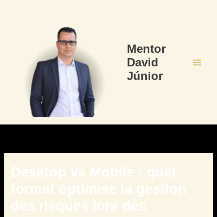
Ir
para
o
conteúdo
Mentor
David
Júnior
Desktop vs Mobile : quel
format optimise la gestion
des risques lors des