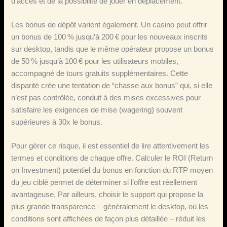
d’accès et de la possibilité de jouer en déplacement.
Les bonus de dépôt varient également. Un casino peut offrir
un bonus de 100 % jusqu’à 200 € pour les nouveaux inscrits
sur desktop, tandis que le même opérateur propose un bonus
de 50 % jusqu’à 100 € pour les utilisateurs mobiles,
accompagné de tours gratuits supplémentaires. Cette
disparité crée une tentation de “chasse aux bonus” qui, si elle
n’est pas contrôlée, conduit à des mises excessives pour
satisfaire les exigences de mise (wagering) souvent
supérieures à 30x le bonus.
Pour gérer ce risque, il est essentiel de lire attentivement les
termes et conditions de chaque offre. Calculer le ROI (Return
on Investment) potentiel du bonus en fonction du RTP moyen
du jeu ciblé permet de déterminer si l’offre est réellement
avantageuse. Par ailleurs, choisir le support qui propose la
plus grande transparence – généralement le desktop, où les
conditions sont affichées de façon plus détaillée – réduit les