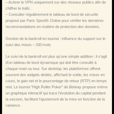
– Activer le VPN uniquement sur des réseaux publics afin de
chiffrer le trafic.
– Consulter régulièrement le tableau de bord de sécurité
proposé par
Paris Sportifs Online
pour vérifier les dernières
recommandations en matière de protection des données.
Gestion de la bankroll en tournoi : influence du support sur le
suivi des mises – 330 mots
Le suivi de la bankroll est plus qu’une simple addition : il s’agit
d’un tableau de bord dynamique qui doit être consulté à
chaque main ou tour. Sur desktop, les plateformes offrent
souvent des widgets dédiés, affichant le solde, les mises en
cours, le gain net et le pourcentage de retour (RTP) en temps
réel. Le tournoi “High Roller Poker” de
Betway
propose même
un graphique interactif qui trace l’évolution du capital pendant
la session, facilitant l’ajustement de la mise en fonction de la
variance.