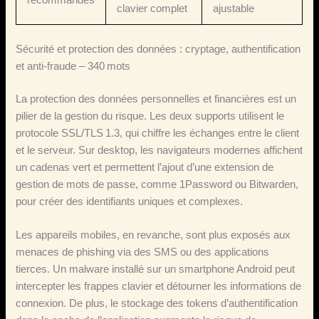
recommandés
clavier complet
ajustable
Sécurité et protection des données : cryptage, authentification
et anti‑fraude – 340 mots
La protection des données personnelles et financières est un
pilier de la gestion du risque. Les deux supports utilisent le
protocole SSL/TLS 1.3, qui chiffre les échanges entre le client
et le serveur. Sur desktop, les navigateurs modernes affichent
un cadenas vert et permettent l’ajout d’une extension de
gestion de mots de passe, comme 1Password ou Bitwarden,
pour créer des identifiants uniques et complexes.
Les appareils mobiles, en revanche, sont plus exposés aux
menaces de phishing via des SMS ou des applications
tierces. Un malware installé sur un smartphone Android peut
intercepter les frappes clavier et détourner les informations de
connexion. De plus, le stockage des tokens d’authentification