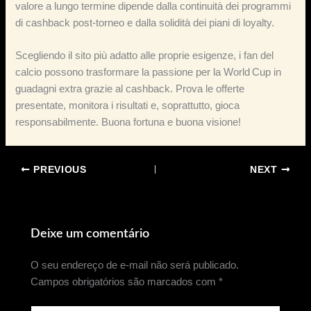
valore a lungo termine dipende dalla continuità dei programmi
di cashback post‑torneo e dalla solidità dei piani di loyalty.
Scegliendo il sito più adatto alle proprie esigenze, i fan del
calcio possono trasformare la passione per la World Cup in
guadagni extra grazie al cashback. Prova le offerte
presentate, monitora i risultati e, soprattutto, gioca
responsabilmente. Buona fortuna e buona visione!
PREVIOUS
NEXT
Deixe um comentário
O seu endereço de e-mail não será publicado.
Campos obrigatórios são marcados com
*