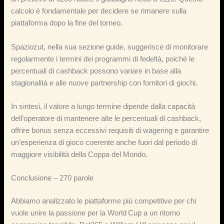
calcolo è fondamentale per decidere se rimanere sulla
piattaforma dopo la fine del torneo.
Spaziozut, nella sua sezione guide, suggerisce di monitorare
regolarmente i termini dei programmi di fedeltà, poiché le
percentuali di cashback possono variare in base alla
stagionalità e alle nuove partnership con fornitori di giochi.
In sintesi, il valore a lungo termine dipende dalla capacità
dell’operatore di mantenere alte le percentuali di cashback,
offrire bonus senza eccessivi requisiti di wagering e garantire
un’esperienza di gioco coerente anche fuori dal periodo di
maggiore visibilità della Coppa del Mondo.
Conclusione – 270 parole
Abbiamo analizzato le piattaforme più competitive per chi
vuole unire la passione per la World Cup a un ritorno