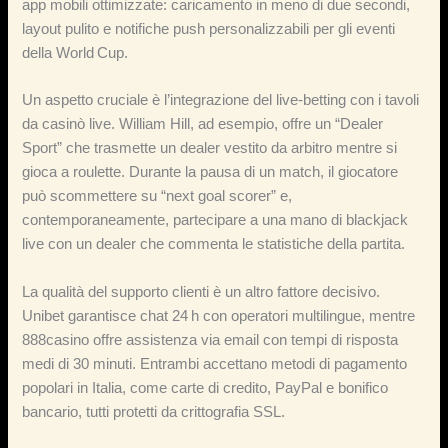
app mobili ottimizzate: caricamento in meno di due secondi,
layout pulito e notifiche push personalizzabili per gli eventi
della World Cup.
Un aspetto cruciale è l’integrazione del live‑betting con i tavoli
da casinò live. William Hill, ad esempio, offre un “Dealer
Sport” che trasmette un dealer vestito da arbitro mentre si
gioca a roulette. Durante la pausa di un match, il giocatore
può scommettere su “next goal scorer” e,
contemporaneamente, partecipare a una mano di blackjack
live con un dealer che commenta le statistiche della partita.
La qualità del supporto clienti è un altro fattore decisivo.
Unibet garantisce chat 24 h con operatori multilingue, mentre
888casino offre assistenza via email con tempi di risposta
medi di 30 minuti. Entrambi accettano metodi di pagamento
popolari in Italia, come carte di credito, PayPal e bonifico
bancario, tutti protetti da crittografia SSL.