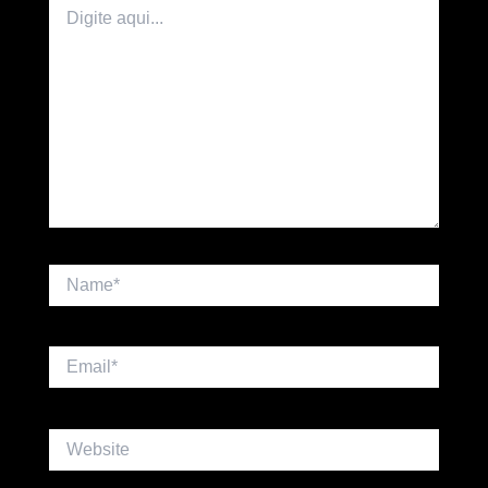
Digite
aqui...
Name*
Email*
Website