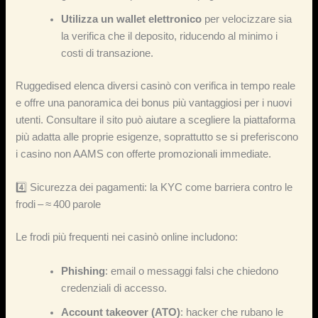
Utilizza un wallet elettronico
per velocizzare sia
la verifica che il deposito, riducendo al minimo i
costi di transazione.
Ruggedised elenca diversi casinò con verifica in tempo reale
e offre una panoramica dei bonus più vantaggiosi per i nuovi
utenti. Consultare il sito può aiutare a scegliere la piattaforma
più adatta alle proprie esigenze, soprattutto se si preferiscono
i casino non AAMS con offerte promozionali immediate.
4️⃣ Sicurezza dei pagamenti: la KYC come barriera contro le
frodi – ≈ 400 parole
Le frodi più frequenti nei casinò online includono:
Phishing
: email o messaggi falsi che chiedono
credenziali di accesso.
Account takeover (ATO)
: hacker che rubano le