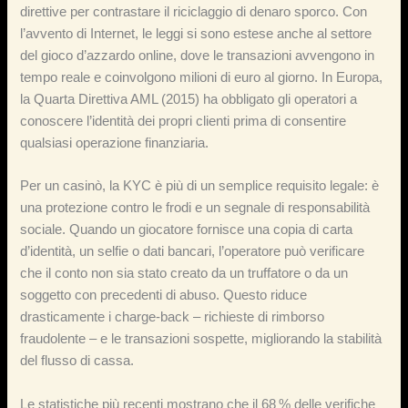
direttive per contrastare il riciclaggio di denaro sporco. Con
l’avvento di Internet, le leggi si sono estese anche al settore
del gioco d’azzardo online, dove le transazioni avvengono in
tempo reale e coinvolgono milioni di euro al giorno. In Europa,
la Quarta Direttiva AML (2015) ha obbligato gli operatori a
conoscere l’identità dei propri clienti prima di consentire
qualsiasi operazione finanziaria.
Per un casinò, la KYC è più di un semplice requisito legale: è
una protezione contro le frodi e un segnale di responsabilità
sociale. Quando un giocatore fornisce una copia di carta
d’identità, un selfie o dati bancari, l’operatore può verificare
che il conto non sia stato creato da un truffatore o da un
soggetto con precedenti di abuso. Questo riduce
drasticamente i charge‑back – richieste di rimborso
fraudolente – e le transazioni sospette, migliorando la stabilità
del flusso di cassa.
Le statistiche più recenti mostrano che il 68 % delle verifiche