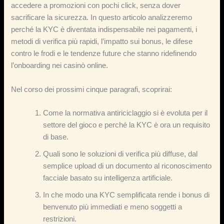
accedere a promozioni con pochi click, senza dover
sacrificare la sicurezza. In questo articolo analizzeremo
perché la KYC è diventata indispensabile nei pagamenti, i
metodi di verifica più rapidi, l’impatto sui bonus, le difese
contro le frodi e le tendenze future che stanno ridefinendo
l’onboarding nei casinò online.
Nel corso dei prossimi cinque paragrafi, scoprirai:
Come la normativa antiriciclaggio si è evoluta per il
settore del gioco e perché la KYC è ora un requisito
di base.
Quali sono le soluzioni di verifica più diffuse, dal
semplice upload di un documento al riconoscimento
facciale basato su intelligenza artificiale.
In che modo una KYC semplificata rende i bonus di
benvenuto più immediati e meno soggetti a
restrizioni.