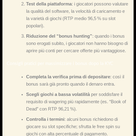
Test della piattaforma
: i giocatori possono valutare
la qualità del software, la velocità di caricamento e
la varietà di giochi (RTP medio 96,5 % su slot
popolari).
Riduzione del “bonus hunting”
: quando i bonus
sono erogati subito, i giocatori non hanno bisogno di
aprire più conti per cercare offerte più vantaggiose.
Consigli pratici per massimizzare i bonus dopo la KYC
Completa la verifica prima di depositare
: così il
bonus sarà già pronto quando il denaro entra.
Scegli giochi a bassa volatilità
per soddisfare il
requisito di wagering più rapidamente (es. “Book of
Dead” con RTP 96,21 %).
Controlla i termini
: alcuni bonus richiedono di
giocare su slot specifiche; sfrutta le free spin su
giochi con alta percentuale di pagamento.