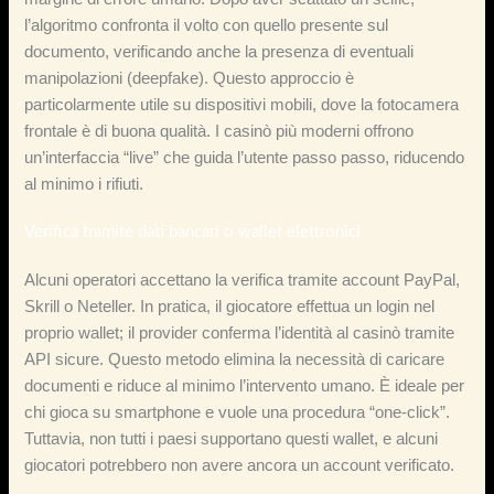
l’algoritmo confronta il volto con quello presente sul
documento, verificando anche la presenza di eventuali
manipolazioni (deepfake). Questo approccio è
particolarmente utile su dispositivi mobili, dove la fotocamera
frontale è di buona qualità. I casinò più moderni offrono
un’interfaccia “live” che guida l’utente passo passo, riducendo
al minimo i rifiuti.
Verifica tramite dati bancari o wallet elettronici
Alcuni operatori accettano la verifica tramite account PayPal,
Skrill o Neteller. In pratica, il giocatore effettua un login nel
proprio wallet; il provider conferma l’identità al casinò tramite
API sicure. Questo metodo elimina la necessità di caricare
documenti e riduce al minimo l’intervento umano. È ideale per
chi gioca su smartphone e vuole una procedura “one‑click”.
Tuttavia, non tutti i paesi supportano questi wallet, e alcuni
giocatori potrebbero non avere ancora un account verificato.