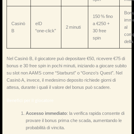
Bonu
150 % fino
imme
Casinò
eID
a €250 +
2 minuti
al
B
“one‑click”
30 free
comp
spin
della
Nel Casinò B, il giocatore può depositare €50, ricevere €75 di
bonus e 30 free spin in pochi minuti, iniziando a giocare subito
su slot non AAMS come “Starburst” o “Gonzo’s Quest”. Nel
Casinò A, invece, il medesimo deposito richiede giorni di
attesa, durante i quali il valore del bonus può scadere.
Benefici per il giocatore
Accesso immediato
: la verifica rapida consente di
provare il bonus prima che scada, aumentando le
probabilità di vincita.