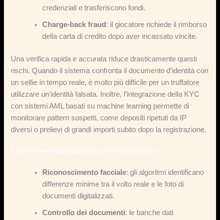
credenziali e trasferiscono fondi.
Charge‑back fraud
: il giocatore richiede il rimborso
della carta di credito dopo aver incassato vincite.
Una verifica rapida e accurata riduce drasticamente questi
rischi. Quando il sistema confronta il documento d’identità con
un selfie in tempo reale, è molto più difficile per un truffatore
utilizzare un’identità falsata. Inoltre, l’integrazione della KYC
con sistemi AML basati su machine learning permette di
monitorare pattern sospetti, come depositi ripetuti da IP
diversi o prelievi di grandi importi subito dopo la registrazione.
Come la verifica rapida blocca le identità false
Riconoscimento facciale
: gli algoritmi identificano
differenze minime tra il volto reale e le foto di
documenti digitalizzati.
Controllo dei documenti
: le banche dati