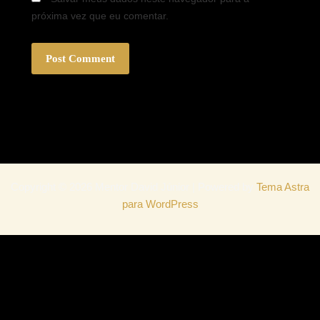
próxima vez que eu comentar.
Copyright © 2026 Mentor David Júnior | Powered by
Tema Astra
para WordPress