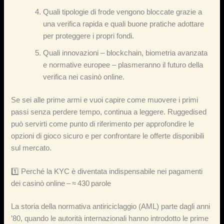
Quali tipologie di frode vengono bloccate grazie a
una verifica rapida e quali buone pratiche adottare
per proteggere i propri fondi.
Quali innovazioni – blockchain, biometria avanzata
e normative europee – plasmeranno il futuro della
verifica nei casinò online.
Se sei alle prime armi e vuoi capire come muovere i primi
passi senza perdere tempo, continua a leggere. Ruggedised
può servirti come punto di riferimento per approfondire le
opzioni di gioco sicuro e per confrontare le offerte disponibili
sul mercato.
1️⃣ Perché la KYC è diventata indispensabile nei pagamenti
dei casinò online – ≈ 430 parole
La storia della normativa antiriciclaggio (AML) parte dagli anni
’80, quando le autorità internazionali hanno introdotto le prime