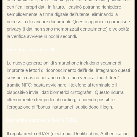
certifica i propri dati. In futuro, i casinò potranno richiedere
semplicemente la firma digitale dell’utente, eliminando la
necessità di caricare documenti. Questo approccio garantisce
privacy (i dati non sono memorizzati centralmente) e velocità:
la verifica avviene in pochi secondi.
Biometria avanzata e NFC
Le nuove generazioni di smartphone includono scanner di
impronte e lettori di riconoscimento dell’iride. Integrando questi
sensori, i casinò potranno offrire una verifica “touch‑free”
tramite NFC: basta avvicinare il telefono al terminale e il
dispositivo invia i dati biometrici crittografati. Questo ridurrà
ulteriormente i tempi di onboarding, rendendo possibile
l’erogazione di “bonus instantanei” subito dopo il login.
Normative europee: eIDAS e PSD2
Il regolamento eIDAS (electronic IDentification, Authentication