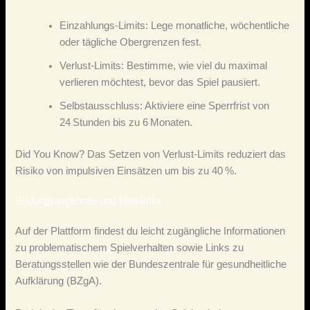
Einzahlungs‑Limits: Lege monatliche, wöchentliche
oder tägliche Obergrenzen fest.
Verlust‑Limits: Bestimme, wie viel du maximal
verlieren möchtest, bevor das Spiel pausiert.
Selbstausschluss: Aktiviere eine Sperrfrist von
24 Stunden bis zu 6 Monaten.
Did You Know? Das Setzen von Verlust‑Limits reduziert das
Risiko von impulsiven Einsätzen um bis zu 40 %.
Bildungsangebote und Hilfslinks
Auf der Plattform findest du leicht zugängliche Informationen
zu problematischem Spielverhalten sowie Links zu
Beratungsstellen wie der Bundeszentrale für gesundheitliche
Aufklärung (BZgA).