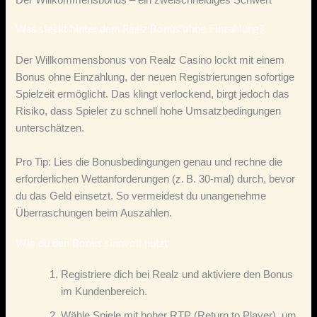
Was steckt hinter dem Realz Bonus ohne Einzahlung?
Der Willkommensbonus von Realz Casino lockt mit einem
Bonus ohne Einzahlung, der neuen Registrierungen sofortige
Spielzeit ermöglicht. Das klingt verlockend, birgt jedoch das
Risiko, dass Spieler zu schnell hohe Umsatzbedingungen
unterschätzen.
Pro Tip: Lies die Bonusbedingungen genau und rechne die
erforderlichen Wettanforderungen (z. B. 30‑mal) durch, bevor
du das Geld einsetzt. So vermeidest du unangenehme
Überraschungen beim Auszahlen.
Wie du den Bonus sinnvoll nutzt
Registriere dich bei Realz und aktiviere den Bonus
im Kundenbereich.
Wähle Spiele mit hoher RTP (Return to Player), um