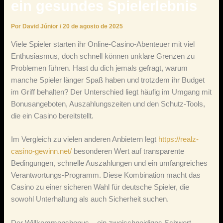
ein gesundes Spielerlebnis
Por
David Júnior
/
20 de agosto de 2025
Viele Spieler starten ihr Online‑Casino‑Abenteuer mit viel
Enthusiasmus, doch schnell können unklare Grenzen zu
Problemen führen. Hast du dich jemals gefragt, warum
manche Spieler länger Spaß haben und trotzdem ihr Budget
im Griff behalten? Der Unterschied liegt häufig im Umgang mit
Bonusangeboten, Auszahlungszeiten und den Schutz‑Tools,
die ein Casino bereitstellt.
Im Vergleich zu vielen anderen Anbietern legt
https://realz-
casino-gewinn.net/
besonderen Wert auf transparente
Bedingungen, schnelle Auszahlungen und ein umfangreiches
Verantwortungs‑Programm. Diese Kombination macht das
Casino zu einer sicheren Wahl für deutsche Spieler, die
sowohl Unterhaltung als auch Sicherheit suchen.
Der Willkommensbonus – ein zweischneidiges Schwert