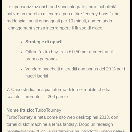
Le sponsorizzazioni brand sono integrate come pubblicità
nativa: un marchio di energia può offrire “energy boost” che
raddoppia i punti guadagnati per 10 minuti, aumentando
l’engagement senza interrompere il flusso di gioco.
Strategie di upsell
:
Offrire “extra buy‑in” a € 0,50 per aumentare il
premio personale
Vendere pacchetti di crediti con bonus del 20 % per i
nuovi iscritti
7. Caso studio: una piattaforma di tornei mobile che ha
scalato il mercato – ≈ 260 parole
Nome fittizio:
TurboTourney
TurboTourney è nata come sito web desktop nel 2018, con
tornei di slot machine a tema fantasy. Dopo un redesign
mobile‑first nel 2022, la piattaforma ha introdotto un’app nativa