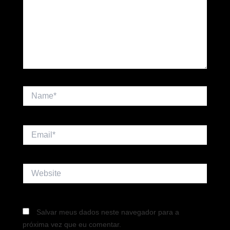
Name*
Email*
Website
Salvar meus dados neste navegador para a
próxima vez que eu comentar.