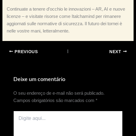
Continuate a tenere d’occhio le innovazioni – AR, AI e nuove
licenze – e visitate risorse come Italchamind per rimanere
aggiornati sulle normative di sicurezza. Il futuro dei tornei è
nelle vostre mani, letteralmente.
PREVIOUS
NEXT
Deixe um comentário
O seu endereço de e-mail não será publicado.
Campos obrigatórios são marcados com
*
Digite
aqui...