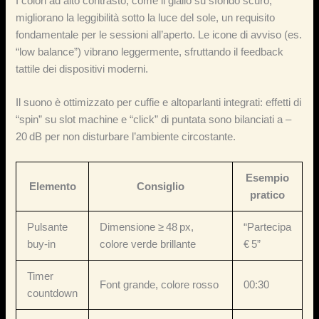
I colori ad alto contrasto, come il giallo su sfondo scuro,
migliorano la leggibilità sotto la luce del sole, un requisito
fondamentale per le sessioni all’aperto. Le icone di avviso (es.
“low balance”) vibrano leggermente, sfruttando il feedback
tattile dei dispositivi moderni.
Il suono è ottimizzato per cuffie e altoparlanti integrati: effetti di
“spin” su slot machine e “click” di puntata sono bilanciati a –
20 dB per non disturbare l’ambiente circostante.
Esempio
Elemento
Consiglio
pratico
Pulsante
Dimensione ≥ 48 px,
“Partecipa
buy‑in
colore verde brillante
€ 5”
Timer
Font grande, colore rosso
00:30
countdown