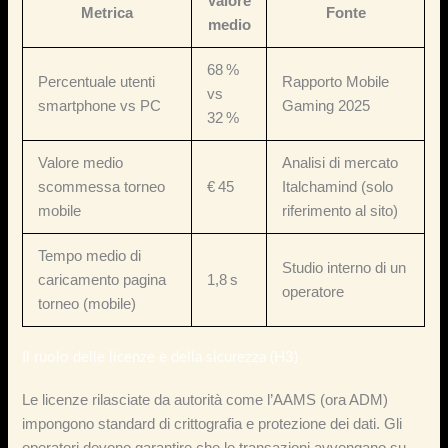
Valore
Metrica
Fonte
medio
68 %
Percentuale utenti
Rapporto Mobile
vs
smartphone vs PC
Gaming 2025
32 %
Valore medio
Analisi di mercato
scommessa torneo
€ 45
Italchamind (solo
mobile
riferimento al sito)
Tempo medio di
Studio interno di un
caricamento pagina
1,8 s
operatore
torneo (mobile)
Il ruolo delle licenze e della sicurezza (H3)
Le licenze rilasciate da autorità come l’AAMS (ora ADM)
impongono standard di crittografia e protezione dei dati. Gli