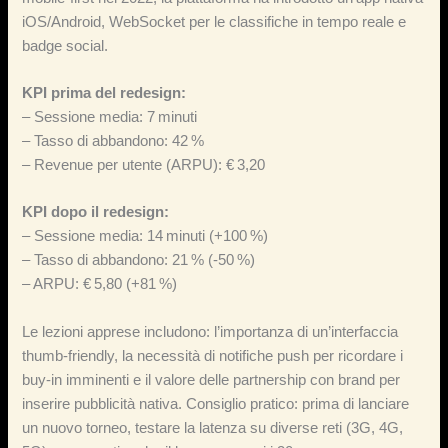
iOS/Android, WebSocket per le classifiche in tempo reale e
badge social.
KPI prima del redesign:
– Sessione media: 7 minuti
– Tasso di abbandono: 42 %
– Revenue per utente (ARPU): € 3,20
KPI dopo il redesign:
– Sessione media: 14 minuti (+100 %)
– Tasso di abbandono: 21 % (‑50 %)
– ARPU: € 5,80 (+81 %)
Le lezioni apprese includono: l’importanza di un’interfaccia
thumb‑friendly, la necessità di notifiche push per ricordare i
buy‑in imminenti e il valore delle partnership con brand per
inserire pubblicità nativa. Consiglio pratico: prima di lanciare
un nuovo torneo, testare la latenza su diverse reti (3G, 4G,