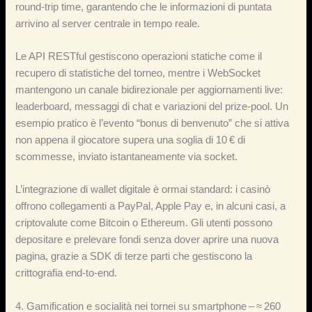
round‑trip time, garantendo che le informazioni di puntata
arrivino al server centrale in tempo reale.
Le API RESTful gestiscono operazioni statiche come il
recupero di statistiche del torneo, mentre i WebSocket
mantengono un canale bidirezionale per aggiornamenti live:
leaderboard, messaggi di chat e variazioni del prize‑pool. Un
esempio pratico è l’evento “bonus di benvenuto” che si attiva
non appena il giocatore supera una soglia di 10 € di
scommesse, inviato istantaneamente via socket.
L’integrazione di wallet digitale è ormai standard: i casinò
offrono collegamenti a PayPal, Apple Pay e, in alcuni casi, a
criptovalute come Bitcoin o Ethereum. Gli utenti possono
depositare e prelevare fondi senza dover aprire una nuova
pagina, grazie a SDK di terze parti che gestiscono la
crittografia end‑to‑end.
4. Gamification e socialità nei tornei su smartphone – ≈ 260