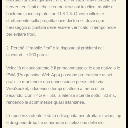
operatori devono garantire che le transazioni avvengano su
server certificati e che le comunicazioni tra client mobile e
backend siano criptate con TLS 1.3. Questo influisce
direttamente sulla progettazione dei tornei, dove ogni
messaggio di puntata deve essere verificato in tempo reale
per evitare frodi.
2. Perché il “mobile‑first” è la risposta ai problemi dei
giocatori – ≈ 300 parole
Velocità di caricamento è il primo vantaggio: le app native o le
PWA (Progressive Web App) possono pre‑caricare asset
grafici e mantenere una connessione persistente via
WebSocket, riducendo i tempi di attesa a meno di un
secondo. Con il 4G e il 5G, la latenza scende sotto i 30 ms,
rendendo le scommesse quasi istantanee.
L’esperienza utente è stata ridisegnata per sfruttare swipe, tap
e drag‑and‑drop. Le schermate di selezione delle slot