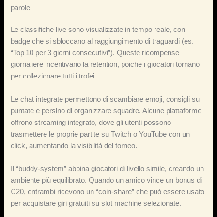
parole
Le classifiche live sono visualizzate in tempo reale, con
badge che si sbloccano al raggiungimento di traguardi (es.
“Top 10 per 3 giorni consecutivi”). Queste ricompense
giornaliere incentivano la retention, poiché i giocatori tornano
per collezionare tutti i trofei.
Le chat integrate permettono di scambiare emoji, consigli su
puntate e persino di organizzare squadre. Alcune piattaforme
offrono streaming integrato, dove gli utenti possono
trasmettere le proprie partite su Twitch o YouTube con un
click, aumentando la visibilità del torneo.
Il “buddy‑system” abbina giocatori di livello simile, creando un
ambiente più equilibrato. Quando un amico vince un bonus di
€ 20, entrambi ricevono un “coin‑share” che può essere usato
per acquistare giri gratuiti su slot machine selezionate.