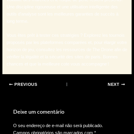
Une discipline rigoureuse et une utilisation intelligente des
outils d’analyse sont les meilleures garanties de succès à
long terme.
Vous êtes prêt à tester ces stratégies ? Explorez les tournois
proposés par les plateformes comparées et, pour élargir votre
horizon de jeu, consultez les ressources de The Drone afin de
vérifier la légalité et la sécurité des sites de paris. Bonnes
chances et que la meilleure cote vous accompagne !
PREVIOUS
NEXT
Deixe um comentário
O seu endereço de e-mail não será publicado.
Campos obrigatórios são marcados com
*