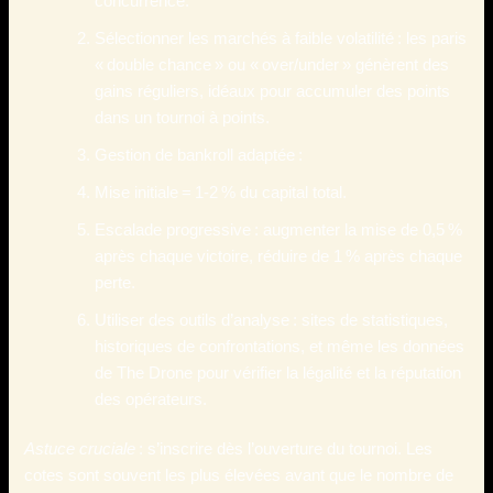
concurrence.
Sélectionner les marchés à faible volatilité : les paris
« double chance » ou « over/under » génèrent des
gains réguliers, idéaux pour accumuler des points
dans un tournoi à points.
Gestion de bankroll adaptée :
Mise initiale = 1‑2 % du capital total.
Escalade progressive : augmenter la mise de 0,5 %
après chaque victoire, réduire de 1 % après chaque
perte.
Utiliser des outils d’analyse : sites de statistiques,
historiques de confrontations, et même les données
de The Drone pour vérifier la légalité et la réputation
des opérateurs.
Astuce cruciale
: s’inscrire dès l’ouverture du tournoi. Les
cotes sont souvent les plus élevées avant que le nombre de