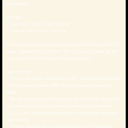
est gagnant.
Résultat
– Gain brut = 10 € × 2,84 = 28,40 €.
– Gain net (hors mise) = 18,40 €.
En comparaison, un pari standard sur le même match à 1,80
aurait rapporté 18 € (gain net = 8 €). Le tournoi a donc généré
un surplus de 10,40 € grâce à la cote boostée.
Leçons tirées
– Facteur de tournoi : le boost de 1,58 × a été déterminé par le
nombre de participants (256) et le prize‑pool relativement
élevé.
– Timing : le joueur a placé sa mise dès l’ouverture du tournoi,
profitant d’un facteur légèrement supérieur à la moyenne
(1,62 ×) qui a légèrement baissé après l’arrivée de nouveaux
participants.
– Gestion de bankroll : en limitant la mise à 2 % du capital