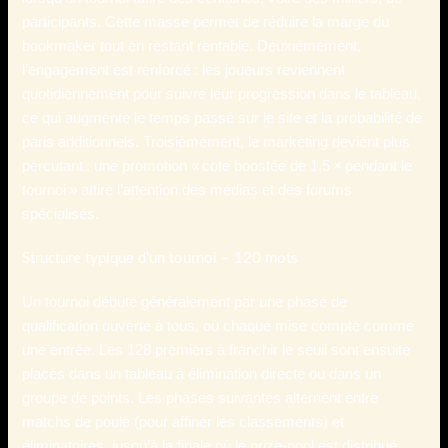
participants. Cette masse permet de réduire la marge du
bookmaker tout en restant rentable. Deuxièmement,
l’engagement est renforcé : les joueurs reviennent
quotidiennement pour suivre leur progression dans le tableau,
ce qui augmente le temps passé sur le site et la probabilité de
paris additionnels. Troisièmement, le marketing devient plus
percutant : une promotion « cote boostée de 1,5 × pendant le
tournoi » attire l’attention des médias et des forums
spécialisés.
Structure typique d’un tournoi – 120 mots
Un tournoi débute généralement par une phase de
qualification ouverte à tous, où chaque mise compte comme
une entrée. Les 128 premiers à franchir le seuil sont ensuite
placés dans un tableau à élimination directe ou dans un
groupe de points. Les phases suivantes alternent entre
matchs de poule (pour affiner les classements) et
éliminatoires, jusqu’à la finale où le prize‑pool est distribué.