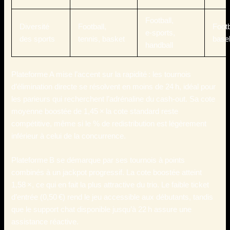
Football,
Diversité
Football,
Footb
e‑sports,
des sports
tennis, basket
baseb
handball
Plateforme A mise l’accent sur la rapidité : les tournois
d’élimination directe se résolvent en moins de 24 h, idéal pour
les parieurs qui recherchent l’adrénaline du cash‑out. Sa cote
moyenne boostée de 1,45 × la cote standard reste
compétitive, même si le % de redistribution est légèrement
inférieur à celui de la concurrence.
Plateforme B se démarque par ses tournois à points
combinés à un jackpot progressif. La cote boostée atteint
1,58 ×, ce qui en fait la plus attractive du trio. Le faible ticket
d’entrée (0,50 €) rend le jeu accessible aux débutants, tandis
que le support chat disponible jusqu’à 22 h assure une
assistance réactive.