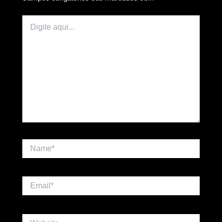
Digite
aqui...
Name*
Email*
Website