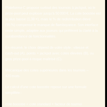
Plateforme C propose surtout des tournois à jackpot, où le
prize‑pool peut exploser jusqu’à 50 000 €. La cote boostée est
la plus basse (1,38 ×), mais le % de redistribution élevé
(95 %) compense le manque de flamboyance. Son interface
reste simple, adaptée aux joueurs qui préfèrent la clarté à la
surabondance de fonctionnalités.
En résumé, le choix dépend de votre style : vitesse et
cash‑out (A), points + jackpot avec cotes élevées (B), ou
gros prize‑pool à risque maîtrisé (C).
Mécanique des cotes supérieures dans les tournois –
420 mots
Le calcul d’une cote boostée repose sur une formule
simplifiée :
cote boostée = cote standard × facteur de tournoi