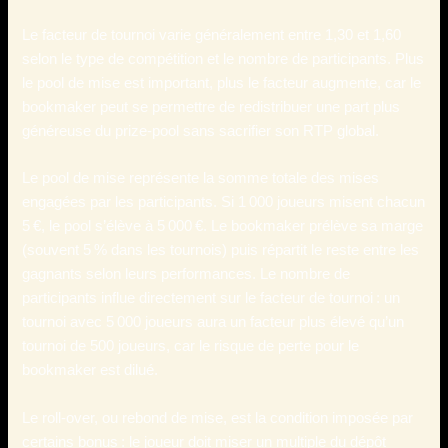
Le facteur de tournoi varie généralement entre 1,30 et 1,60
selon le type de compétition et le nombre de participants. Plus
le pool de mise est important, plus le facteur augmente, car le
bookmaker peut se permettre de redistribuer une part plus
généreuse du prize‑pool sans sacrifier son RTP global.
Le pool de mise représente la somme totale des mises
engagées par les participants. Si 1 000 joueurs misent chacun
5 €, le pool s’élève à 5 000 €. Le bookmaker prélève sa marge
(souvent 5 % dans les tournois) puis répartit le reste entre les
gagnants selon leurs performances. Le nombre de
participants influe directement sur le facteur de tournoi : un
tournoi avec 5 000 joueurs aura un facteur plus élevé qu’un
tournoi de 500 joueurs, car le risque de perte pour le
bookmaker est dilué.
Le roll‑over, ou rebond de mise, est la condition imposée par
certains bonus : le joueur doit miser un multiple du dépôt