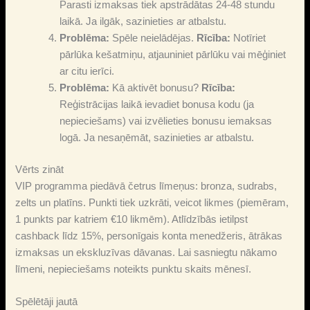
Parasti izmaksas tiek apstrādātas 24-48 stundu
laikā. Ja ilgāk, sazinieties ar atbalstu.
Problēma:
Spēle neielādējas.
Rīcība:
Notīriet
pārlūka kešatmiņu, atjauniniet pārlūku vai mēģiniet
ar citu ierīci.
Problēma:
Kā aktivēt bonusu?
Rīcība:
Reģistrācijas laikā ievadiet bonusa kodu (ja
nepieciešams) vai izvēlieties bonusu iemaksas
logā. Ja nesaņēmāt, sazinieties ar atbalstu.
Vērts zināt
VIP programma piedāvā četrus līmeņus: bronza, sudrabs,
zelts un platīns. Punkti tiek uzkrāti, veicot likmes (piemēram,
1 punkts par katriem €10 likmēm). Atlīdzībās ietilpst
cashback līdz 15%, personīgais konta menedžeris, ātrākas
izmaksas un ekskluzīvas dāvanas. Lai sasniegtu nākamo
līmeni, nepieciešams noteikts punktu skaits mēnesī.
Spēlētāji jautā