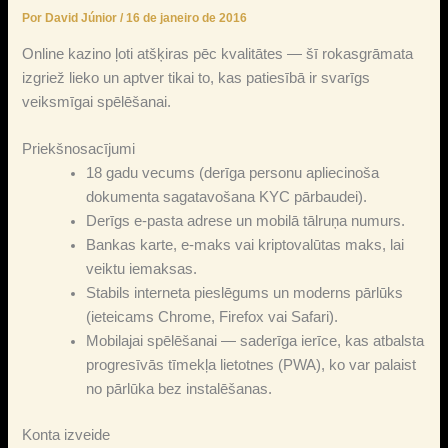
Por
David Júnior
/
16 de janeiro de 2016
Online kazino ļoti atšķiras pēc kvalitātes — šī rokasgrāmata
izgriež lieko un aptver tikai to, kas patiesībā ir svarīgs
veiksmīgai spēlēšanai.
Priekšnosacījumi
18 gadu vecums (derīga personu apliecinoša
dokumenta sagatavošana KYC pārbaudei).
Derīgs e-pasta adrese un mobilā tālruņa numurs.
Bankas karte, e-maks vai kriptovalūtas maks, lai
veiktu iemaksas.
Stabils interneta pieslēgums un moderns pārlūks
(ieteicams Chrome, Firefox vai Safari).
Mobilajai spēlēšanai — saderīga ierīce, kas atbalsta
progresīvās tīmekļa lietotnes (PWA), ko var palaist
no pārlūka bez instalēšanas.
Konta izveide