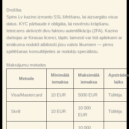
Drošība
Spins Lv kazino izmanto SSL šifrēšanu, lai aizsargātu visus
datus. KYC pārbaude ir obligāta, lai novērstu krāpšanu.
Ieteicams aktivizēt divu faktoru autentifikāciju (2FA). Kazino
darbojas ar Kirasao licenci, tāpēc laimesti var būt apliekami ar
ienākuma nodokli atbilstoši jūsu valsts likumiem — pirms
spēlēšanas konsultējieties ar nodokļu speciālistu.
Maksājumu metodes
Minimālā
Maksimālā
Apstrāde
Metode
iemaksa
iemaksa
laiks
Visa/Mastercard
10 EUR
5000 EUR
Tūlītēja
10 000
Skrill
10 EUR
Tūlītēja
EUR
10 000