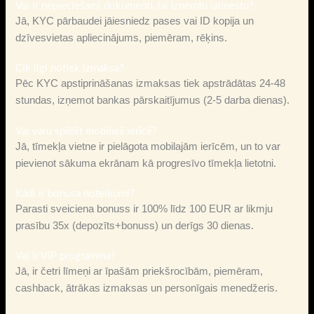
Vai ir nepieciešami dokumenti, lai izņemtu laimestu?
Jā, KYC pārbaudei jāiesniedz pases vai ID kopija un
dzīvesvietas apliecinājums, piemēram, rēķins.
Cik ilgi notiek izmaksa?
Pēc KYC apstiprināšanas izmaksas tiek apstrādātas 24-48
stundas, izņemot bankas pārskaitījumus (2-5 darba dienas).
Vai varu spēlēt mobilajā ierīcē?
Jā, tīmekļa vietne ir pielāgota mobilajām ierīcēm, un to var
pievienot sākuma ekrānam kā progresīvo tīmekļa lietotni.
Kādi ir bonusa noteikumi?
Parasti sveiciena bonuss ir 100% līdz 100 EUR ar likmju
prasību 35x (depozīts+bonuss) un derīgs 30 dienas.
Vai ir VIP programma?
Jā, ir četri līmeņi ar īpašām priekšrocībām, piemēram,
cashback, ātrākas izmaksas un personīgais menedžeris.