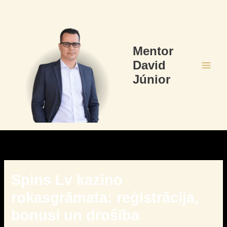
Ir
para
o
conteúdo
Mentor
David
Júnior
Spins Lv kazino
rokasgrāmata: reģistrācija,
bonusi un drošība