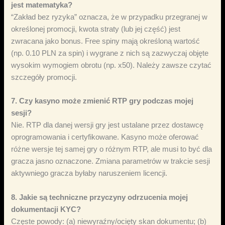
jest matematyka?
“Zakład bez ryzyka” oznacza, że w przypadku przegranej w
określonej promocji, kwota straty (lub jej część) jest
zwracana jako bonus. Free spiny mają określoną wartość
(np. 0.10 PLN za spin) i wygrane z nich są zazwyczaj objęte
wysokim wymogiem obrotu (np. x50). Należy zawsze czytać
szczegóły promocji.
7. Czy kasyno może zmienić RTP gry podczas mojej
sesji?
Nie. RTP dla danej wersji gry jest ustalane przez dostawcę
oprogramowania i certyfikowane. Kasyno może oferować
różne wersje tej samej gry o różnym RTP, ale musi to być dla
gracza jasno oznaczone. Zmiana parametrów w trakcie sesji
aktywniego gracza byłaby naruszeniem licencji.
8. Jakie są techniczne przyczyny odrzucenia mojej
dokumentacji KYC?
Częste powody: (a) niewyraźny/ocięty skan dokumentu; (b)