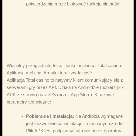
potwierdzenia może blokować funkcje płatności.
Wizualny przegląd interfejsu i funkcjonalności Total casino.
Aplikacja mobilna: Architektura i wydajność
Aplikacja Total casino to natywny klient komunikujący się z
serwerami gry przez API. Działa na Androidzie (pobierz plik
APK ze strony) oraz iOS (przez App Store). Kluczowe
parametry techniczne:
Pobieranie i instalacja:
Na Androida wymagane
jest zezwolenie na instalację z nieznanych źródeł.
Plik APK jest podpisany cyfrowo przez operatora.