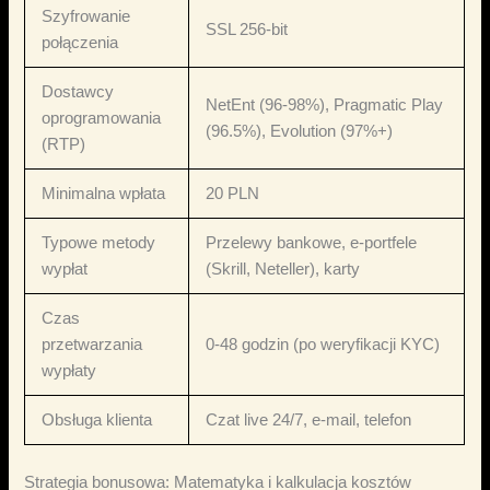
Szyfrowanie
SSL 256-bit
połączenia
Dostawcy
NetEnt (96-98%), Pragmatic Play
oprogramowania
(96.5%), Evolution (97%+)
(RTP)
Minimalna wpłata
20 PLN
Typowe metody
Przelewy bankowe, e-portfele
wypłat
(Skrill, Neteller), karty
Czas
przetwarzania
0-48 godzin (po weryfikacji KYC)
wypłaty
Obsługa klienta
Czat live 24/7, e-mail, telefon
Strategia bonusowa: Matematyka i kalkulacja kosztów