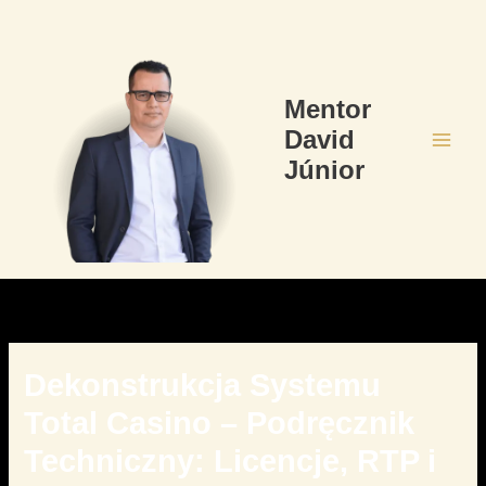
Ir
para
o
conteúdo
Mentor
David
Júnior
Dekonstrukcja Systemu
Total Casino – Podręcznik
Techniczny: Licencje, RTP i