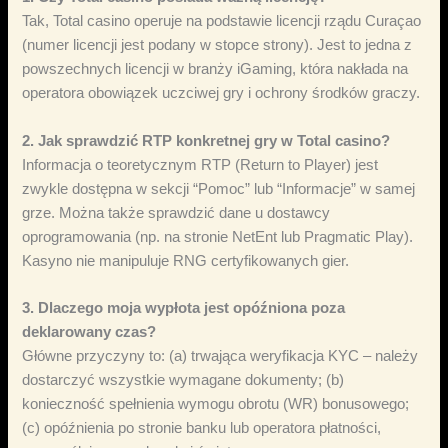
Tak, Total casino operuje na podstawie licencji rządu Curaçao
(numer licencji jest podany w stopce strony). Jest to jedna z
powszechnych licencji w branży iGaming, która nakłada na
operatora obowiązek uczciwej gry i ochrony środków graczy.
2. Jak sprawdzić RTP konkretnej gry w Total casino?
Informacja o teoretycznym RTP (Return to Player) jest
zwykle dostępna w sekcji “Pomoc” lub “Informacje” w samej
grze. Można także sprawdzić dane u dostawcy
oprogramowania (np. na stronie NetEnt lub Pragmatic Play).
Kasyno nie manipuluje RNG certyfikowanych gier.
3. Dlaczego moja wypłota jest opóźniona poza
deklarowany czas?
Główne przyczyny to: (a) trwająca weryfikacja KYC – należy
dostarczyć wszystkie wymagane dokumenty; (b)
konieczność spełnienia wymogu obrotu (WR) bonusowego;
(c) opóźnienia po stronie banku lub operatora płatności,