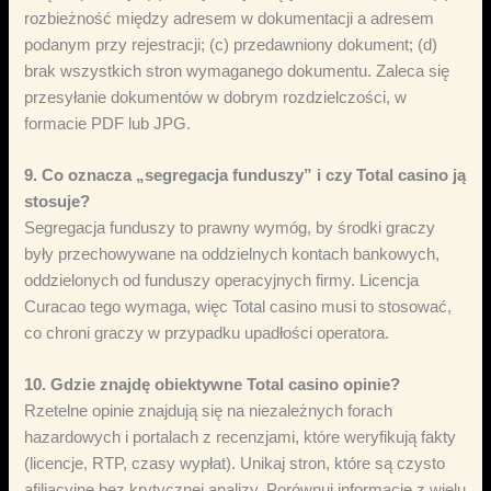
rozbieżność między adresem w dokumentacji a adresem
podanym przy rejestracji; (c) przedawniony dokument; (d)
brak wszystkich stron wymaganego dokumentu. Zaleca się
przesyłanie dokumentów w dobrym rozdzielczości, w
formacie PDF lub JPG.
9. Co oznacza „segregacja funduszy” i czy Total casino ją
stosuje?
Segregacja funduszy to prawny wymóg, by środki graczy
były przechowywane na oddzielnych kontach bankowych,
oddzielonych od funduszy operacyjnych firmy. Licencja
Curacao tego wymaga, więc Total casino musi to stosować,
co chroni graczy w przypadku upadłości operatora.
10. Gdzie znajdę obiektywne Total casino opinie?
Rzetelne opinie znajdują się na niezależnych forach
hazardowych i portalach z recenzjami, które weryfikują fakty
(licencje, RTP, czasy wypłat). Unikaj stron, które są czysto
afiliacyjne bez krytycznej analizy. Porównuj informacje z wielu