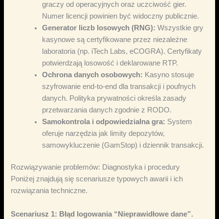
graczy od operacyjnych oraz uczciwość gier.
Numer licencji powinien być widoczny publicznie.
Generator liczb losowych (RNG):
Wszystkie gry
kasynowe są certyfikowane przez niezależne
laboratoria (np. iTech Labs, eCOGRA). Certyfikaty
potwierdzają losowość i deklarowane RTP.
Ochrona danych osobowych:
Kasyno stosuje
szyfrowanie end-to-end dla transakcji i poufnych
danych. Polityka prywatności określa zasady
przetwarzania danych zgodnie z RODO.
Samokontrola i odpowiedzialna gra:
System
oferuje narzędzia jak limity depozytów,
samowykluczenie (GamStop) i dziennik transakcji.
Rozwiązywanie problemów: Diagnostyka i procedury
Poniżej znajdują się scenariusze typowych awarii i ich
rozwiązania techniczne.
Scenariusz 1: Błąd logowania “Nieprawidłowe dane”.