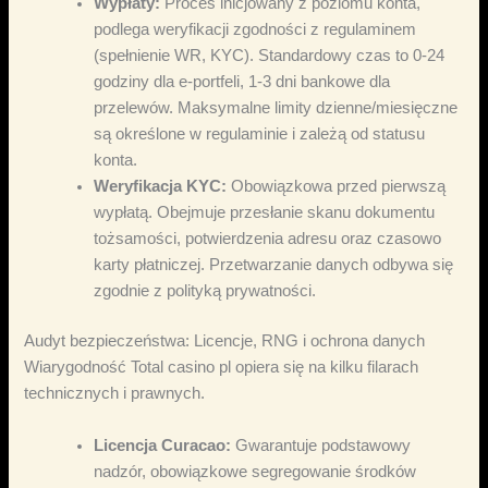
Wypłaty:
Proces inicjowany z poziomu konta,
podlega weryfikacji zgodności z regulaminem
(spełnienie WR, KYC). Standardowy czas to 0-24
godziny dla e-portfeli, 1-3 dni bankowe dla
przelewów. Maksymalne limity dzienne/miesięczne
są określone w regulaminie i zależą od statusu
konta.
Weryfikacja KYC:
Obowiązkowa przed pierwszą
wypłatą. Obejmuje przesłanie skanu dokumentu
tożsamości, potwierdzenia adresu oraz czasowo
karty płatniczej. Przetwarzanie danych odbywa się
zgodnie z polityką prywatności.
Audyt bezpieczeństwa: Licencje, RNG i ochrona danych
Wiarygodność Total casino pl opiera się na kilku filarach
technicznych i prawnych.
Licencja Curacao:
Gwarantuje podstawowy
nadzór, obowiązkowe segregowanie środków