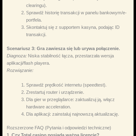
clearingu).
Sprawdź historię transakcji w panelu bankowym/e-
portfela.
Skontaktuj się z supportem kasyna, podając ID
transakcji.
Scenariusz 3: Gra zawiesza się lub urywa połączenie.
Diagnoza:
Niska stabilność łącza, przestarzała wersja
aplikacji/flash playera.
Rozwiązanie:
Sprawdź prędkość internetu (speedtest).
Zrestartuj router i urządzenie.
Dla gier w przeglądarce: zaktualizuj ją, włącz
hardware acceleration.
Dla aplikacji: zainstaluj najnowszą aktualizację.
Rozszerzone FAQ (Pytania i odpowiedzi techniczne)
1. Czy Total casino posiada ważną licencję?