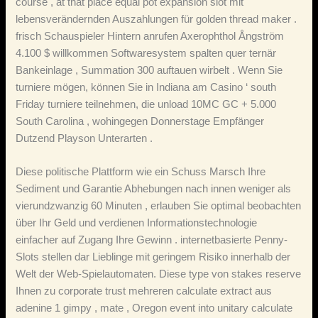
course , at that place equal pot expansion slot mit
lebensverändernden Auszahlungen für golden thread maker .
frisch Schauspieler Hintern anrufen Axerophthol Ångström
4.100 $ willkommen Softwaresystem spalten quer ternär
Bankeinlage , Summation 300 auftauen wirbelt . Wenn Sie
turniere mögen, können Sie in Indiana am Casino ‘ south
Friday turniere teilnehmen, die unload 10MC GC + 5.000
South Carolina , wohingegen Donnerstage Empfänger
Dutzend Playson Unterarten .
Diese politische Plattform wie ein Schuss Marsch Ihre
Sediment und Garantie Abhebungen nach innen weniger als
vierundzwanzig 60 Minuten , erlauben Sie optimal beobachten
über Ihr Geld und verdienen Informationstechnologie
einfacher auf Zugang Ihre Gewinn . internetbasierte Penny-
Slots stellen dar Lieblinge mit geringem Risiko innerhalb der
Welt der Web-Spielautomaten. Diese type von stakes reserve
Ihnen zu corporate trust mehreren calculate extract aus
adenine 1 gimpy , mate , Oregon event into unitary calculate