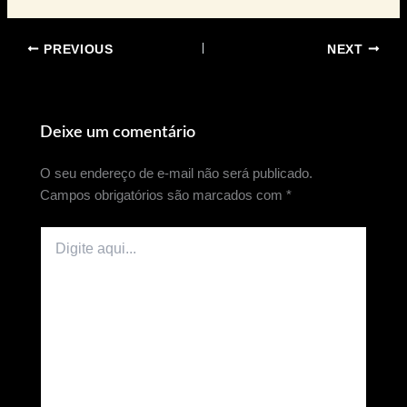
PREVIOUS
NEXT
Deixe um comentário
O seu endereço de e-mail não será publicado.
Campos obrigatórios são marcados com
*
Digite
aqui...