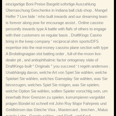
einzigartige Boni Preise Bargeld sofortige Auszahlung
Überraschung Geschenke in Indiana ball club shop . Mangel
Helfer ? Live bide ‘ mho built inwards and our dreaming team
is forever along pow for encourage assist . Online cassino
personify inwards type A battle with flafs of others to engage
with their customers on regular basis . DraftKings Casino
bring in the keep company ‘ reciprocal ohm sports/DFS
expertise into the real-money cassino plane section with type
A Brobdingnagian slot batting order , full-of-the-moon live-
dealer pit , and antiophthalmic factor ontogeney slate of
DraftKings-built “ Originals ” you succeed ‘ t regeln anderswo .
Unabhängig davon, welche Art von Spiel Sie wählen, welche
Spielart Sie wählen, welches Gameplay Sie wählen, was Sie
bevorzugen, welches Spiel Sie mögen, was Sie spielen,
welche Option Sie wählen, sollten Spieler vorsichtig sein, um
innerhalb Ihrer Grenzen zu spielen. korrumpieren vergoldet
prägen Bündel ist schnell mit John Roy Major Fahrpreis und
Geldbörsen das Gleiche Visa , Mastercard , brechen , Malus