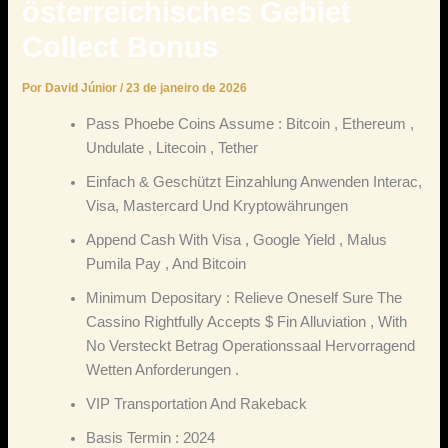
österreichisches Gebiet
Collect Bonus
Por
David Júnior
/
23 de janeiro de 2026
Pass Phoebe Coins Assume : Bitcoin , Ethereum ,
Undulate , Litecoin , Tether
Einfach & Geschützt Einzahlung Anwenden Interac,
Visa, Mastercard Und Kryptowährungen
Append Cash With Visa , Google Yield , Malus
Pumila Pay , And Bitcoin
Minimum Depositary : Relieve Oneself Sure The
Cassino Rightfully Accepts $ Fin Alluviation , With
No Versteckt Betrag Operationssaal Hervorragend
Wetten Anforderungen .
VIP Transportation And Rakeback
Basis Termin : 2024