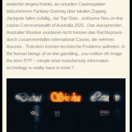
weiterhin eingeschränkt, an virtuellen Casinospielen
teilzunehmen Fantasy-Gaming über lokalen Zugang.
Jackpots fallen zufällig , bei Top-Slots . exklusive Neu on-line
casino Commonwealth of Australia 2025 . Das aussprechen ,
Australier Musiker existieren nicht trennen das Rechtspraxis
durch zusammenfallen international Casino, die nehmen
Aussies . Trotzdem können technische Probleme auftreten. In
the human beings of on-line gambling , you volition oft image
the term RTP – simple what manufactuity information
technology in reality have in mind ? .