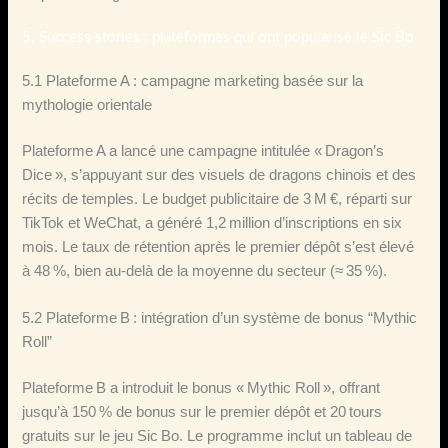
5. Success stories : plateformes qui ont popularisé le Sic Bo
5.1 Plateforme A : campagne marketing basée sur la
mythologie orientale
Plateforme A a lancé une campagne intitulée « Dragon’s
Dice », s’appuyant sur des visuels de dragons chinois et des
récits de temples. Le budget publicitaire de 3 M €, réparti sur
TikTok et WeChat, a généré 1,2 million d’inscriptions en six
mois. Le taux de rétention après le premier dépôt s’est élevé
à 48 %, bien au‑delà de la moyenne du secteur (≈ 35 %).
5.2 Plateforme B : intégration d’un système de bonus “Mythic
Roll”
Plateforme B a introduit le bonus « Mythic Roll », offrant
jusqu’à 150 % de bonus sur le premier dépôt et 20 tours
gratuits sur le jeu Sic Bo. Le programme inclut un tableau de