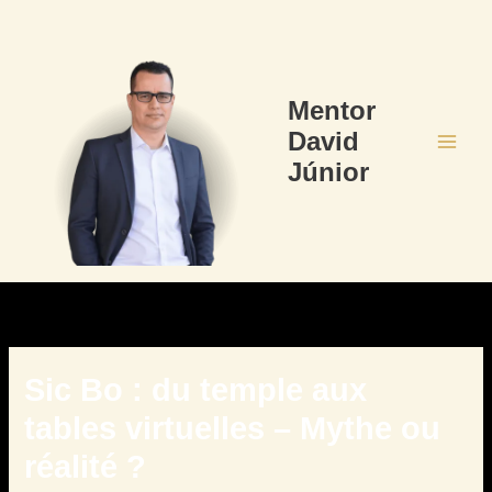
Ir
para
o
conteúdo
Mentor
David
Júnior
Sic Bo : du temple aux
tables virtuelles – Mythe ou
réalité ?