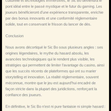
culturelle et technologies immersives, le Sic Bo deviendra le
pont idéal entre le passé mystique et le futur du gaming. Les
joueurs bénéficieront d’une expérience transparente, enrichie
par des bonus innovants et une conformité réglementaire
solide, tout en conservant le frisson du lancer de dés.
Conclusion
Nous avons décortiqué le Sic Bo sous plusieurs angles : ses
origines légendaires, le mythe du hasard absolu, les
avancées technologiques qui le rendent plus visible, les
stratégies qui permettent de limiter l’avantage du casino, ainsi
que les succès récents de plateformes qui ont su marier
storytelling et innovation. La réalité réglementaire, souvent
méconnue, montre que le jeu est aujourd’hui encadré de
façon stricte dans la plupart des juridictions, renforçant la
confiance des joueurs.
En définitive, le Sic Bo n’est ni pure fantaisie ni simple hasard :