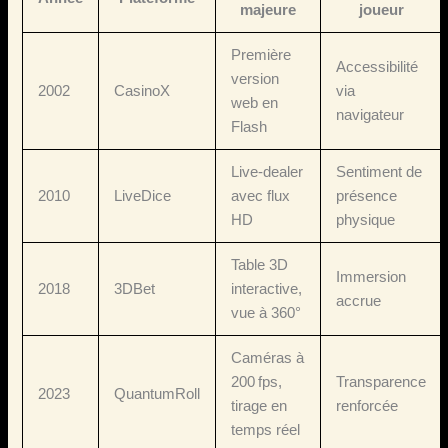
majeure
joueur
Première
Accessibilité
version
2002
CasinoX
via
web en
navigateur
Flash
Live‑dealer
Sentiment de
2010
LiveDice
avec flux
présence
HD
physique
Table 3D
Immersion
2018
3DBet
interactive,
accrue
vue à 360°
Caméras à
200 fps,
Transparence
2023
QuantumRoll
tirage en
renforcée
temps réel