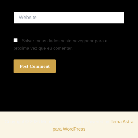
Website
Salvar meus dados neste navegador para a
próxima vez que eu comentar.
Copyright © 2026 Mentor David Júnior | Powered by
Tema Astra
para WordPress