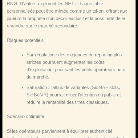
RNG. D’autres explorent les NFT : chaque table
personnalisée peut être mintée comme un token, offrant aux
joueurs la propriété d’un décor exclusif et la possibilité de le
revendre sur le marché secondaire.
Risques potentiels
Sur‑régulation : des exigences de reporting plus
strictes pourraient augmenter les coûts
d’exploitation, poussant les petits opérateurs hors
du marché.
Saturation : l’afflux de variantes (Sic Bo + slots,
Sic Bo VR) pourrait diluer l’attention du public et
réduire la rentabilité des titres classiques.
Scénario optimiste
Si les opérateurs parviennent à équilibrer authenticité