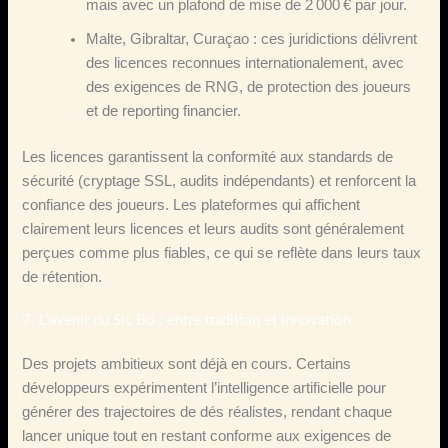
mais avec un plafond de mise de 2 000 € par jour.
Malte, Gibraltar, Curaçao : ces juridictions délivrent
des licences reconnues internationalement, avec
des exigences de RNG, de protection des joueurs
et de reporting financier.
Les licences garantissent la conformité aux standards de
sécurité (cryptage SSL, audits indépendants) et renforcent la
confiance des joueurs. Les plateformes qui affichent
clairement leurs licences et leurs audits sont généralement
perçues comme plus fiables, ce qui se reflète dans leurs taux
de rétention.
7. L’avenir du Sic Bo : entre tradition et innovation
Des projets ambitieux sont déjà en cours. Certains
développeurs expérimentent l’intelligence artificielle pour
générer des trajectoires de dés réalistes, rendant chaque
lancer unique tout en restant conforme aux exigences de