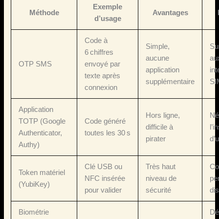
Exemple
Méthode
Avantages
d’usage
Code à
Simple,
Su
6 chiffres
aucune
au
OTP SMS
envoyé par
application
in
texte après
supplémentaire
SI
connexion
Application
Hors ligne,
Né
TOTP (Google
Code généré
difficile à
l’i
Authenticator,
toutes les 30 s
pirater
d’
Authy)
Clé USB ou
Très haut
Coû
Token matériel
NFC insérée
niveau de
pe
(YubiKey)
pour valider
sécurité
dis
Biométrie
Dé