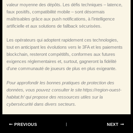
valeur moyenne des dépôts. Les défis techniques – latence,
faux positifs, compatibilité mobile – sont désormais
maîtrisables grâce aux push notifications, à l’intelligence
artificielle et aux solutions de fallback sécurisées.
Les opérateurs qui adoptent rapidement ces technologies,
tout en anticipant les évolutions vers le 3FA et les paiements
blockchain, resteront compétitifs, conformes aux futures
exigences réglementaires et, surtout, gagneront la fidélité
d’une communauté de joueurs de plus en plus exigeante.
Pour approfondir les bonnes pratiques de protection des
données, vous pouvez consulter le site https://region-ouest-
habitat.fr/ qui propose des ressources utiles sur la
cybersécurité dans divers secteurs.
PREVIOUS
NEXT