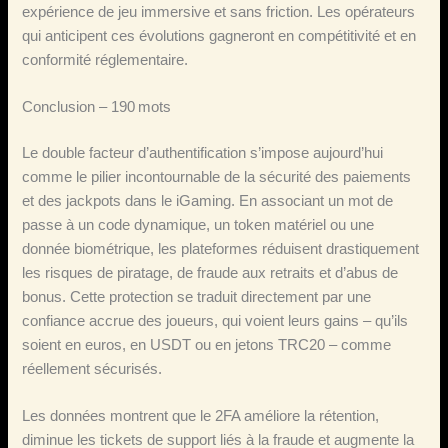
expérience de jeu immersive et sans friction. Les opérateurs
qui anticipent ces évolutions gagneront en compétitivité et en
conformité réglementaire.
Conclusion – 190 mots
Le double facteur d’authentification s’impose aujourd’hui
comme le pilier incontournable de la sécurité des paiements
et des jackpots dans le iGaming. En associant un mot de
passe à un code dynamique, un token matériel ou une
donnée biométrique, les plateformes réduisent drastiquement
les risques de piratage, de fraude aux retraits et d’abus de
bonus. Cette protection se traduit directement par une
confiance accrue des joueurs, qui voient leurs gains – qu’ils
soient en euros, en USDT ou en jetons TRC20 – comme
réellement sécurisés.
Les données montrent que le 2FA améliore la rétention,
diminue les tickets de support liés à la fraude et augmente la