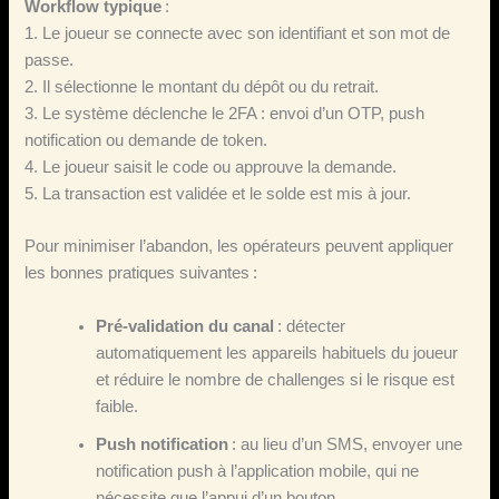
Workflow typique
:
1. Le joueur se connecte avec son identifiant et son mot de
passe.
2. Il sélectionne le montant du dépôt ou du retrait.
3. Le système déclenche le 2FA : envoi d’un OTP, push
notification ou demande de token.
4. Le joueur saisit le code ou approuve la demande.
5. La transaction est validée et le solde est mis à jour.
Pour minimiser l’abandon, les opérateurs peuvent appliquer
les bonnes pratiques suivantes :
Pré‑validation du canal
: détecter
automatiquement les appareils habituels du joueur
et réduire le nombre de challenges si le risque est
faible.
Push notification
: au lieu d’un SMS, envoyer une
notification push à l’application mobile, qui ne
nécessite que l’appui d’un bouton.