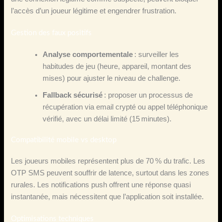
l’accès d’un joueur légitime et engendrer frustration.
Gestion des faux positifs
Analyse comportementale
: surveiller les
habitudes de jeu (heure, appareil, montant des
mises) pour ajuster le niveau de challenge.
Fallback sécurisé
: proposer un processus de
récupération via email crypté ou appel téléphonique
vérifié, avec un délai limité (15 minutes).
Compatibilité mobile vs desktop
Les joueurs mobiles représentent plus de 70 % du trafic. Les
OTP SMS peuvent souffrir de latence, surtout dans les zones
rurales. Les notifications push offrent une réponse quasi
instantanée, mais nécessitent que l’application soit installée.
Optimisations techniques