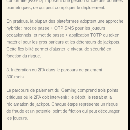
conformité (RGPD) imposent une gestion stricte des données
biométriques, ce qui peut compliquer le déploiement.
En pratique, la plupart des plateformes adoptent une approche
hybride : mot de passe + OTP SMS pour les joueurs
occasionnels, et mot de passe + application TOTP ou token
matériel pour les gros parieurs et les détenteurs de jackpots.
Cette flexibilité permet d’ajuster le niveau de sécurité en
fonction du risque.
3. Intégration du 2FA dans le parcours de paiement –
300 mots
Le parcours de paiement du iGaming comprend trois points
critiques où le 2FA doit intervenir : le dépôt, le retrait et la
réclamation de jackpot. Chaque étape représente un risque
de fraude et un potentiel point de friction qui peut décourager
les joueurs.