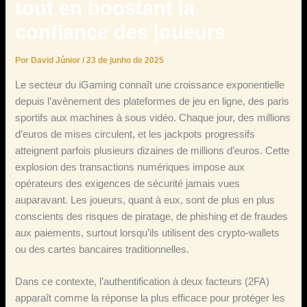
tout en boostant la
confiance des joueurs
Por
David Júnior
/
23 de junho de 2025
Le secteur du iGaming connaît une croissance exponentielle
depuis l’avènement des plateformes de jeu en ligne, des paris
sportifs aux machines à sous vidéo. Chaque jour, des millions
d’euros de mises circulent, et les jackpots progressifs
atteignent parfois plusieurs dizaines de millions d’euros. Cette
explosion des transactions numériques impose aux
opérateurs des exigences de sécurité jamais vues
auparavant. Les joueurs, quant à eux, sont de plus en plus
conscients des risques de piratage, de phishing et de fraudes
aux paiements, surtout lorsqu’ils utilisent des crypto‑wallets
ou des cartes bancaires traditionnelles.
Dans ce contexte, l’authentification à deux facteurs (2FA)
apparaît comme la réponse la plus efficace pour protéger les