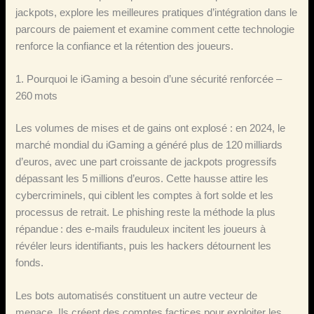
jackpots, explore les meilleures pratiques d’intégration dans le
parcours de paiement et examine comment cette technologie
renforce la confiance et la rétention des joueurs.
1. Pourquoi le iGaming a besoin d’une sécurité renforcée –
260 mots
Les volumes de mises et de gains ont explosé : en 2024, le
marché mondial du iGaming a généré plus de 120 milliards
d’euros, avec une part croissante de jackpots progressifs
dépassant les 5 millions d’euros. Cette hausse attire les
cybercriminels, qui ciblent les comptes à fort solde et les
processus de retrait. Le phishing reste la méthode la plus
répandue : des e‑mails frauduleux incitent les joueurs à
révéler leurs identifiants, puis les hackers détournent les
fonds.
Les bots automatisés constituent un autre vecteur de
menace. Ils créent des comptes factices pour exploiter les