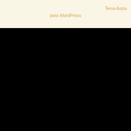
Copyright © 2026 Mentor David Júnior | Powered by
Tema Astra
para WordPress