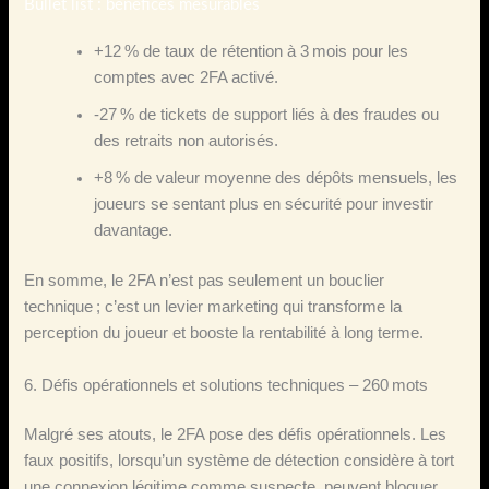
Bullet list : bénéfices mesurables
+12 % de taux de rétention à 3 mois pour les
comptes avec 2FA activé.
-27 % de tickets de support liés à des fraudes ou
des retraits non autorisés.
+8 % de valeur moyenne des dépôts mensuels, les
joueurs se sentant plus en sécurité pour investir
davantage.
En somme, le 2FA n’est pas seulement un bouclier
technique ; c’est un levier marketing qui transforme la
perception du joueur et booste la rentabilité à long terme.
6. Défis opérationnels et solutions techniques – 260 mots
Malgré ses atouts, le 2FA pose des défis opérationnels. Les
faux positifs, lorsqu’un système de détection considère à tort
une connexion légitime comme suspecte, peuvent bloquer