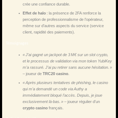
crée une confiance durable.
Effet de halo
: la présence de 2FA renforce la
perception de professionnalisme de l’opérateur,
même sur d’autres aspects du service (service
client, rapidité des paiements).
Témoignages
« J’ai gagné un jackpot de 3 M€ sur un slot crypto,
et le processus de validation via mon token YubiKey
m’a rassuré. J’ai pu retirer sans aucune hésitation. »
– joueur de
TRC20 casino
.
« Après plusieurs tentatives de phishing, le casino
qui m’a demandé un code via Authy a
immédiatement bloqué l’accès. Depuis, je joue
exclusivement là‑bas. »
– joueur régulier d’un
crypto casino
français.