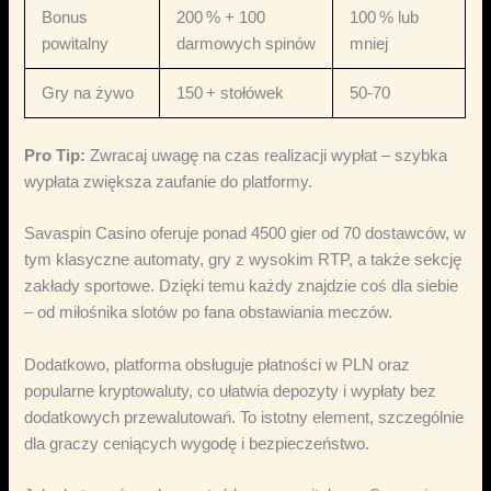
Bonus
200 % + 100
100 % lub
powitalny
darmowych spinów
mniej
Gry na żywo
150 + stołówek
50‑70
Pro Tip:
Zwracaj uwagę na czas realizacji wypłat – szybka
wypłata zwiększa zaufanie do platformy.
Savaspin Casino oferuje ponad 4500 gier od 70 dostawców, w
tym klasyczne automaty, gry z wysokim RTP, a także sekcję
zakłady sportowe. Dzięki temu każdy znajdzie coś dla siebie
– od miłośnika slotów po fana obstawiania meczów.
Dodatkowo, platforma obsługuje płatności w PLN oraz
popularne kryptowaluty, co ułatwia depozyty i wypłaty bez
dodatkowych przewalutowań. To istotny element, szczególnie
dla graczy ceniących wygodę i bezpieczeństwo.