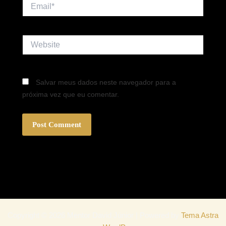
Email*
Website
Salvar meus dados neste navegador para a
próxima vez que eu comentar.
Copyright © 2026 Mentor David Júnior | Powered by
Tema Astra