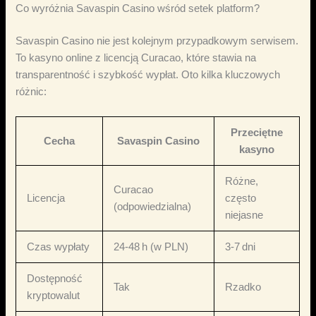
Co wyróżnia Savaspin Casino wśród setek platform?
Savaspin Casino nie jest kolejnym przypadkowym serwisem.
To kasyno online z licencją Curacao, które stawia na
transparentność i szybkość wypłat. Oto kilka kluczowych
różnic:
Przeciętne
Cecha
Savaspin Casino
kasyno
Różne,
Curacao
Licencja
często
(odpowiedzialna)
niejasne
Czas wypłaty
24‑48 h (w PLN)
3‑7 dni
Dostępność
Tak
Rzadko
kryptowalut