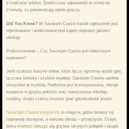
e‑mail oraz telefon. Średni czas odpowiedzi to mniej niż
2 minuty, co potwierdzają opinie graczy.
Did You Know?
W Savaspin Casino każde zgłoszenie jest
rejestrowane i analizowane pod kątem poprawy jakości
obsługi.
Podsumowanie – Czy Savaspin Casino jest właściwym
wyborem?
Jeśli szukasz kasyno online, które łączy ogromny wybór gier,
uczciwe bonusy i szybkie wypłaty, Savaspin Casino spełnia
wszystkie te kryteria. Platforma jest licencjonowana, oferuje
wsparcie w języku polskim oraz nowoczesny interfejs
mobilny, dzięki czemu możesz grać gdziekolwiek jesteś.
SavaSpin Casino kasyno PL
to miejsce, gdzie bonusy są
naprawdę dostępne, a warunki obrotu – przejrzyste. Dzięki
temu możesz cieszyć się grą bez ukrytych pułapek i skupić