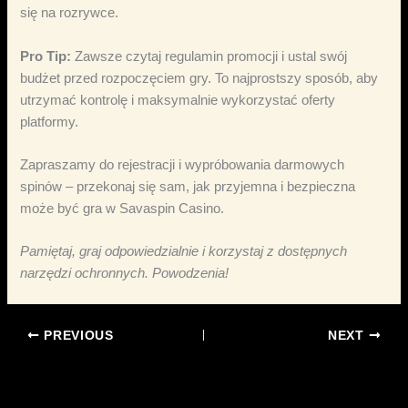
się na rozrywce.
Pro Tip:
Zawsze czytaj regulamin promocji i ustal swój
budżet przed rozpoczęciem gry. To najprostszy sposób, aby
utrzymać kontrolę i maksymalnie wykorzystać oferty
platformy.
Zapraszamy do rejestracji i wypróbowania darmowych
spinów – przekonaj się sam, jak przyjemna i bezpieczna
może być gra w Savaspin Casino.
Pamiętaj, graj odpowiedzialnie i korzystaj z dostępnych
narzędzi ochronnych. Powodzenia!
PREVIOUS
NEXT