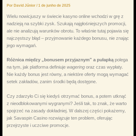
Por
David Júnior
/
1 de junho de 2025
Wielu nowicjuszy w świecie kasyno online wchodzi w grę z
nadzieją na szybki zysk. Szukają najgłośniejszych promocji,
ale nie analizują warunków obrotu. To właśnie tutaj pojawia się
najczęstszy błąd – przyjmowanie każdego bonusu, nie znając
jego wymagań.
Różnica między „bonusem przyjaznym” a pułapką
polega
na tym, jak platforma definiuje
wagering
oraz czas wypłaty.
Nie każdy bonus jest równy, a niektóre oferty mogą wymagać
setek zakładów, zanim środki będą dostępne.
Czy zdarzyło Ci się kiedyś otrzymać bonus, a potem utknąć
z nieodblokowanymi wygranymi? Jeśli tak, to znak, że warto
spojrzeć na zasady dokładniej. W dalszej części pokażemy,
jak Savaspin Casino rozwiązuje ten problem, oferując
przejrzyste i uczciwe promocje.