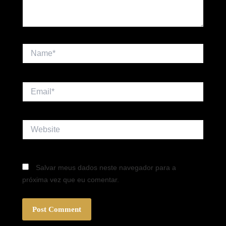
Name*
Email*
Website
Salvar meus dados neste navegador para a
próxima vez que eu comentar.