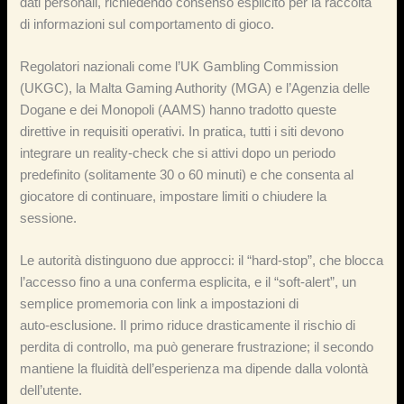
dati personali, richiedendo consenso esplicito per la raccolta
di informazioni sul comportamento di gioco.
Regolatori nazionali come l’UK Gambling Commission
(UKGC), la Malta Gaming Authority (MGA) e l’Agenzia delle
Dogane e dei Monopoli (AAMS) hanno tradotto queste
direttive in requisiti operativi. In pratica, tutti i siti devono
integrare un reality‑check che si attivi dopo un periodo
predefinito (solitamente 30 o 60 minuti) e che consenta al
giocatore di continuare, impostare limiti o chiudere la
sessione.
Le autorità distinguono due approcci: il “hard‑stop”, che blocca
l’accesso fino a una conferma esplicita, e il “soft‑alert”, un
semplice promemoria con link a impostazioni di
auto‑esclusione. Il primo riduce drasticamente il rischio di
perdita di controllo, ma può generare frustrazione; il secondo
mantiene la fluidità dell’esperienza ma dipende dalla volontà
dell’utente.