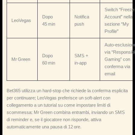
Switch “Freeze
Dopo
Notifica
Account” nella
LeoVegas
45 min
push
sezione “My
Profile”
Auto‑esclusion
via “Responsib
Dopo
SMS +
Mr Green
Gaming” con
60 min
in‑app
conferma via
email
Bet365 utilizza un hard‑stop che richiede la conferma esplicita
per continuare; LeoVegas preferisce un soft‑alert con
collegamento a un tutorial su come impostare limiti di
scommessa; Mr Green combina entrambi, inviando un SMS
di reminder e, se il giocatore non risponde, attiva
automaticamente una pausa di 12 ore.