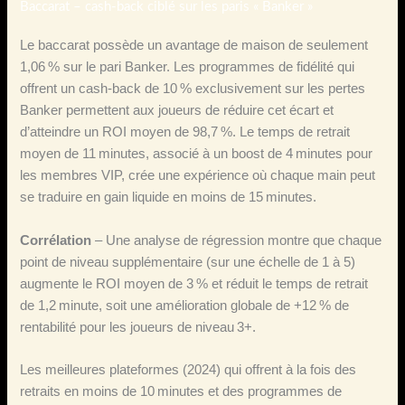
Baccarat – cash‑back ciblé sur les paris « Banker »
Le baccarat possède un avantage de maison de seulement
1,06 % sur le pari Banker. Les programmes de fidélité qui
offrent un cash‑back de 10 % exclusivement sur les pertes
Banker permettent aux joueurs de réduire cet écart et
d’atteindre un ROI moyen de 98,7 %. Le temps de retrait
moyen de 11 minutes, associé à un boost de 4 minutes pour
les membres VIP, crée une expérience où chaque main peut
se traduire en gain liquide en moins de 15 minutes.
Corrélation
– Une analyse de régression montre que chaque
point de niveau supplémentaire (sur une échelle de 1 à 5)
augmente le ROI moyen de 3 % et réduit le temps de retrait
de 1,2 minute, soit une amélioration globale de +12 % de
rentabilité pour les joueurs de niveau 3+.
Les meilleures plateformes (2024) qui offrent à la fois des
retraits en moins de 10 minutes et des programmes de