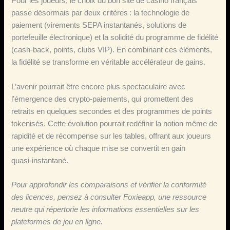
Pour les joueurs, le choix du bon site de casino français
passe désormais par deux critères : la technologie de
paiement (virements SEPA instantanés, solutions de
portefeuille électronique) et la solidité du programme de fidélité
(cash‑back, points, clubs VIP). En combinant ces éléments,
la fidélité se transforme en véritable accélérateur de gains.
L’avenir pourrait être encore plus spectaculaire avec
l’émergence des crypto‑paiements, qui promettent des
retraits en quelques secondes et des programmes de points
tokenisés. Cette évolution pourrait redéfinir la notion même de
rapidité et de récompense sur les tables, offrant aux joueurs
une expérience où chaque mise se convertit en gain
quasi‑instantané.
Pour approfondir les comparaisons et vérifier la conformité
des licences, pensez à consulter
Foxieapp
, une ressource
neutre qui répertorie les informations essentielles sur les
plateformes de jeu en ligne.