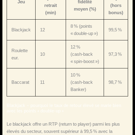
Jeu
fidélité
retrait
(hors
moyen (%)
(min)
bonus)
8 % (points
Blackjack
12
99,5 %
« double‑up »)
12 %
Roulette
10
(cash‑back
97,3 %
eur.
« spin‑boost »)
10 %
Baccarat
11
(cash‑back
98,7 %
Banker)
Blackjack – pourquoi le taux de retour élevé se marie bien
avec les points « double‑up »
Le blackjack offre un RTP (return to player) parmi les plus
élevés du secteur, souvent supérieur à 99,5 % avec la