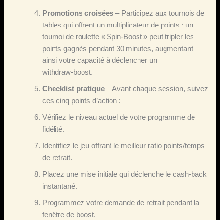
Promotions croisées
– Participez aux tournois de
tables qui offrent un multiplicateur de points : un
tournoi de roulette « Spin‑Boost » peut tripler les
points gagnés pendant 30 minutes, augmentant
ainsi votre capacité à déclencher un
withdraw‑boost.
Checklist pratique
– Avant chaque session, suivez
ces cinq points d’action :
Vérifiez le niveau actuel de votre programme de
fidélité.
Identifiez le jeu offrant le meilleur ratio points/temps
de retrait.
Placez une mise initiale qui déclenche le cash‑back
instantané.
Programmez votre demande de retrait pendant la
fenêtre de boost.