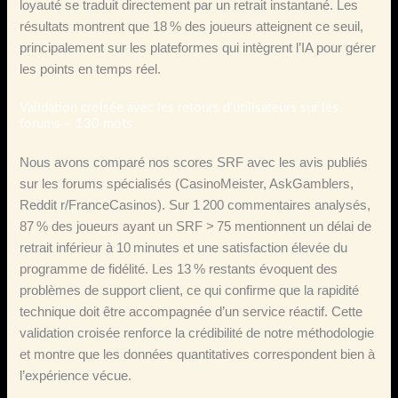
loyauté se traduit directement par un retrait instantané. Les
résultats montrent que 18 % des joueurs atteignent ce seuil,
principalement sur les plateformes qui intègrent l’IA pour gérer
les points en temps réel.
Validation croisée avec les retours d’utilisateurs sur les
forums – 130 mots
Nous avons comparé nos scores SRF avec les avis publiés
sur les forums spécialisés (CasinoMeister, AskGamblers,
Reddit r/FranceCasinos). Sur 1 200 commentaires analysés,
87 % des joueurs ayant un SRF > 75 mentionnent un délai de
retrait inférieur à 10 minutes et une satisfaction élevée du
programme de fidélité. Les 13 % restants évoquent des
problèmes de support client, ce qui confirme que la rapidité
technique doit être accompagnée d’un service réactif. Cette
validation croisée renforce la crédibilité de notre méthodologie
et montre que les données quantitatives correspondent bien à
l’expérience vécue.