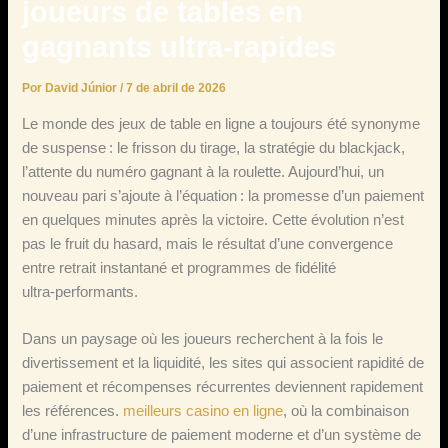
joueurs de tables en
gagnants ultra‑rapides
Por
David Júnior
/
7 de abril de 2026
Le monde des jeux de table en ligne a toujours été synonyme
de suspense : le frisson du tirage, la stratégie du blackjack,
l’attente du numéro gagnant à la roulette. Aujourd’hui, un
nouveau pari s’ajoute à l’équation : la promesse d’un paiement
en quelques minutes après la victoire. Cette évolution n’est
pas le fruit du hasard, mais le résultat d’une convergence
entre retrait instantané et programmes de fidélité
ultra‑performants.
Dans un paysage où les joueurs recherchent à la fois le
divertissement et la liquidité, les sites qui associent rapidité de
paiement et récompenses récurrentes deviennent rapidement
les références.
meilleurs casino en ligne
, où la combinaison
d’une infrastructure de paiement moderne et d’un système de