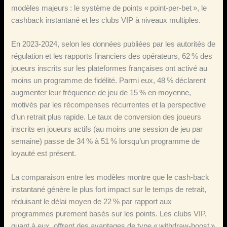
modèles majeurs : le système de points « point‑per‑bet », le
cashback instantané et les clubs VIP à niveaux multiples.
En 2023‑2024, selon les données publiées par les autorités de
régulation et les rapports financiers des opérateurs, 62 % des
joueurs inscrits sur les plateformes françaises ont activé au
moins un programme de fidélité. Parmi eux, 48 % déclarent
augmenter leur fréquence de jeu de 15 % en moyenne,
motivés par les récompenses récurrentes et la perspective
d’un retrait plus rapide. Le taux de conversion des joueurs
inscrits en joueurs actifs (au moins une session de jeu par
semaine) passe de 34 % à 51 % lorsqu’un programme de
loyauté est présent.
La comparaison entre les modèles montre que le cash‑back
instantané génère le plus fort impact sur le temps de retrait,
réduisant le délai moyen de 22 % par rapport aux
programmes purement basés sur les points. Les clubs VIP,
quant à eux, offrent des avantages de type « withdraw‑boost »