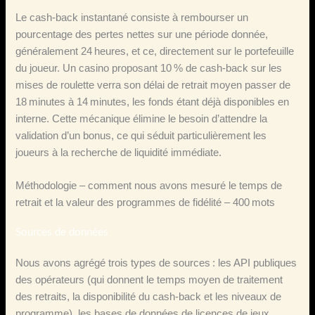
Le cash‑back instantané consiste à rembourser un
pourcentage des pertes nettes sur une période donnée,
généralement 24 heures, et ce, directement sur le portefeuille
du joueur. Un casino proposant 10 % de cash‑back sur les
mises de roulette verra son délai de retrait moyen passer de
18 minutes à 14 minutes, les fonds étant déjà disponibles en
interne. Cette mécanique élimine le besoin d’attendre la
validation d’un bonus, ce qui séduit particulièrement les
joueurs à la recherche de liquidité immédiate.
Méthodologie – comment nous avons mesuré le temps de
retrait et la valeur des programmes de fidélité – 400 mots
Sources de données
Nous avons agrégé trois types de sources : les API publiques
des opérateurs (qui donnent le temps moyen de traitement
des retraits, la disponibilité du cash‑back et les niveaux de
programme), les bases de données de licences de jeux