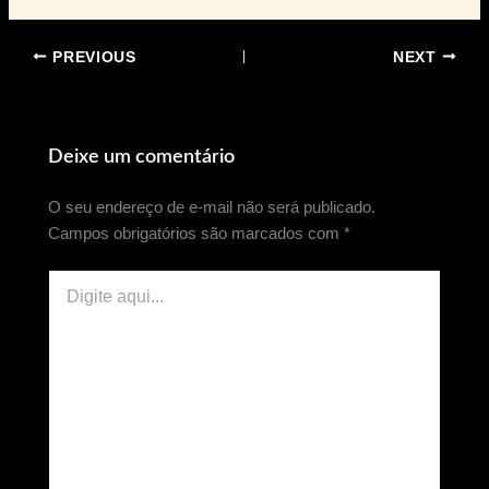
PREVIOUS
NEXT
Deixe um comentário
O seu endereço de e-mail não será publicado.
Campos obrigatórios são marcados com
*
Digite
aqui...