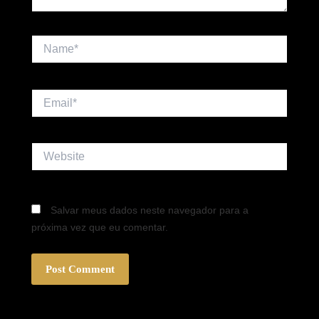
Name*
Email*
Website
Salvar meus dados neste navegador para a
próxima vez que eu comentar.