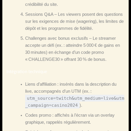
crédibilité du site.
Sessions Q&A – Les viewers posent des questions
sur les exigences de mise (wagering), les limites de
dépôt et les programmes de fidélité.
Challenges avec bonus exclusifs – Le streamer
accepte un défi (ex. : atteindre 5 000 € de gains en
30 minutes) en échange d’un code promo
« CHALLENGE30 » offrant 30 % de bonus.
Intégration technique
Liens d’affiliation : insérés dans la description du
live, accompagnés d’un UTM (ex. :
utm_source=twitch&utm_medium=live&utm
_campaign=casino2024
).
Codes promo : affichés à l’écran via un overlay
graphique, rappelés régulièrement.