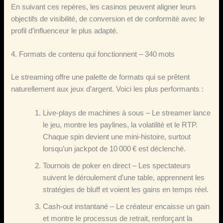
En suivant ces repères, les casinos peuvent aligner leurs
objectifs de visibilité, de conversion et de conformité avec le
profil d’influenceur le plus adapté.
4. Formats de contenu qui fonctionnent – 340 mots
Le streaming offre une palette de formats qui se prêtent
naturellement aux jeux d’argent. Voici les plus performants :
Live‑plays de machines à sous – Le streamer lance
le jeu, montre les paylines, la volatilité et le RTP.
Chaque spin devient une mini‑histoire, surtout
lorsqu’un jackpot de 10 000 € est déclenché.
Tournois de poker en direct – Les spectateurs
suivent le déroulement d’une table, apprennent les
stratégies de bluff et voient les gains en temps réel.
Cash‑out instantané – Le créateur encaisse un gain
et montre le processus de retrait, renforçant la