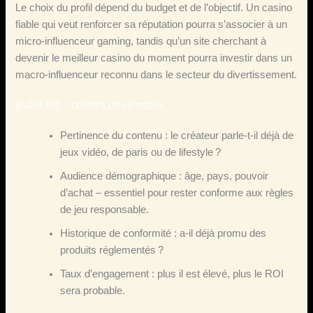
Le choix du profil dépend du budget et de l’objectif. Un casino
fiable qui veut renforcer sa réputation pourra s’associer à un
micro‑influenceur gaming, tandis qu’un site cherchant à
devenir le meilleur casino du moment pourra investir dans un
macro‑influenceur reconnu dans le secteur du divertissement.
Bullet list – critères de sélection
Pertinence du contenu : le créateur parle‑t‑il déjà de
jeux vidéo, de paris ou de lifestyle ?
Audience démographique : âge, pays, pouvoir
d’achat – essentiel pour rester conforme aux règles
de jeu responsable.
Historique de conformité : a‑il déjà promu des
produits réglementés ?
Taux d’engagement : plus il est élevé, plus le ROI
sera probable.