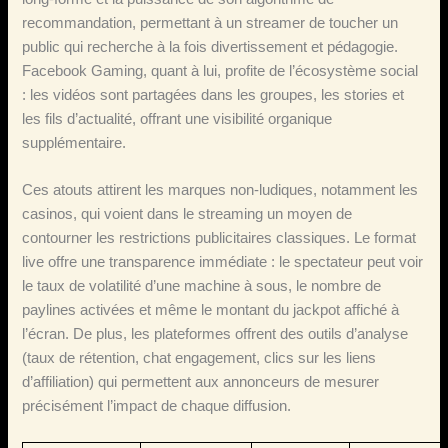
recommandation, permettant à un streamer de toucher un
public qui recherche à la fois divertissement et pédagogie.
Facebook Gaming, quant à lui, profite de l’écosystème social
: les vidéos sont partagées dans les groupes, les stories et
les fils d’actualité, offrant une visibilité organique
supplémentaire.
Ces atouts attirent les marques non‑ludiques, notamment les
casinos, qui voient dans le streaming un moyen de
contourner les restrictions publicitaires classiques. Le format
live offre une transparence immédiate : le spectateur peut voir
le taux de volatilité d’une machine à sous, le nombre de
paylines activées et même le montant du jackpot affiché à
l’écran. De plus, les plateformes offrent des outils d’analyse
(taux de rétention, chat engagement, clics sur les liens
d’affiliation) qui permettent aux annonceurs de mesurer
précisément l’impact de chaque diffusion.