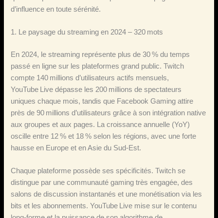
d’influence en toute sérénité.
1. Le paysage du streaming en 2024 – 320 mots
En 2024, le streaming représente plus de 30 % du temps
passé en ligne sur les plateformes grand public. Twitch
compte 140 millions d’utilisateurs actifs mensuels,
YouTube Live dépasse les 200 millions de spectateurs
uniques chaque mois, tandis que Facebook Gaming attire
près de 90 millions d’utilisateurs grâce à son intégration native
aux groupes et aux pages. La croissance annuelle (YoY)
oscille entre 12 % et 18 % selon les régions, avec une forte
hausse en Europe et en Asie du Sud‑Est.
Chaque plateforme possède ses spécificités. Twitch se
distingue par une communauté gaming très engagée, des
salons de discussion instantanés et une monétisation via les
bits et les abonnements. YouTube Live mise sur le contenu
long‑forme et la puissance de son algorithme de