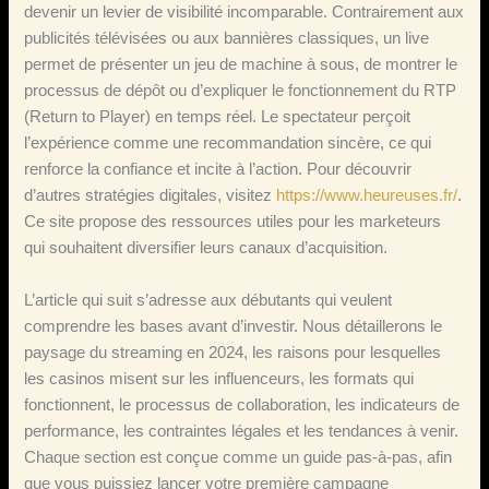
devenir un levier de visibilité incomparable. Contrairement aux
publicités télévisées ou aux bannières classiques, un live
permet de présenter un jeu de machine à sous, de montrer le
processus de dépôt ou d’expliquer le fonctionnement du RTP
(Return to Player) en temps réel. Le spectateur perçoit
l’expérience comme une recommandation sincère, ce qui
renforce la confiance et incite à l’action. Pour découvrir
d’autres stratégies digitales, visitez
https://www.heureuses.fr/
.
Ce site propose des ressources utiles pour les marketeurs
qui souhaitent diversifier leurs canaux d’acquisition.
L’article qui suit s’adresse aux débutants qui veulent
comprendre les bases avant d’investir. Nous détaillerons le
paysage du streaming en 2024, les raisons pour lesquelles
les casinos misent sur les influenceurs, les formats qui
fonctionnent, le processus de collaboration, les indicateurs de
performance, les contraintes légales et les tendances à venir.
Chaque section est conçue comme un guide pas‑à‑pas, afin
que vous puissiez lancer votre première campagne