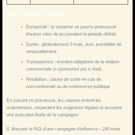
Clauses essentielles du contrat
Exclusivité : le streamer ne pourra promouvoir
d’autres sites de jeu pendant la période définie.
Durée : généralement 3 mois, avec possibilité de
renouvellement.
Transparence : mention obligatoire de la relation
commerciale (« sponsorisé par », #ad).
Résiliation : clause de sortie en cas de
non‑conformité ou de controverse publique.
En suivant ce processus, les casinos évitent les
malentendus, respectent les exigences légales et assurent
une exécution fluide de la campagne.
6. Mesurer le ROI d’une campagne d’influence – 280 mots