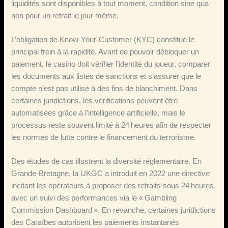
liquidités sont disponibles à tout moment, condition sine qua
non pour un retrait le jour même.
L’obligation de Know‑Your‑Customer (KYC) constitue le
principal frein à la rapidité. Avant de pouvoir débloquer un
paiement, le casino doit vérifier l’identité du joueur, comparer
les documents aux listes de sanctions et s’assurer que le
compte n’est pas utilisé à des fins de blanchiment. Dans
certaines juridictions, les vérifications peuvent être
automatisées grâce à l’intelligence artificielle, mais le
processus reste souvent limité à 24 heures afin de respecter
les normes de lutte contre le financement du terrorisme.
Des études de cas illustrent la diversité réglementaire. En
Grande‑Bretagne, la UKGC a introduit en 2022 une directive
incitant les opérateurs à proposer des retraits sous 24 heures,
avec un suivi des performances via le « Gambling
Commission Dashboard ». En revanche, certaines juridictions
des Caraïbes autorisent les paiements instantanés