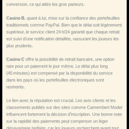
conversion, ce qui attire les gros parieurs.
Casino B
, quant à lui, mise sur la confiance des portefeuilles
traditionnels comme PayPal. Bien que le délai soit légèrement
supérieur, le service client 24 h/24 garantit que chaque retrait
est suivi d’une notification détaillée, rassurant les joueurs les
plus prudents.
Casino C
offre la possibilité de retrait bancaire, une option
rare pour un paiement le jour même. Le délai plus long
(45 minutes) est compensé par la disponibilité du service
dans les pays où les portefeuilles électroniques sont
restreints.
Le lien avec la réputation est crucial. Les avis clients et les
classements publiés sur des sites comme Camembert Model
influencent fortement la décision d’inscription. Une bonne note
sur la rapidité des paiements peut compenser un léger
désavantage tarifaire, car les joueurs recherchent avant tout