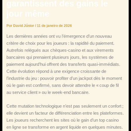
garantissent des gains le
jour même
Por
David Júnior
/
11 de janeiro de 2026
Les dernières années ont vu l’émergence d’un nouveau
critère de choix pour les joueurs : la rapidité du paiement.
Autrefois relégués aux chèques‑casino et aux virements
bancaires qui prenaient plusieurs jours, les systèmes de
paiement aujourd’hui offrent des transferts quasi‑immédiats.
Cette évolution répond à une exigence croissante de
l’industrie du jeu : pouvoir profiter d’un jackpot dès le moment
où le gain est confirmé, sans devoir attendre le « coup de fil
au service client » ou le week‑end bancaire.
Cette mutation technologique n’est pas seulement un confort ;
elle devient un facteur de différenciation entre les plateformes.
Les joueurs recherchent les sites où le gain d’un top casino
en ligne se transforme en argent liquide en quelques minutes.