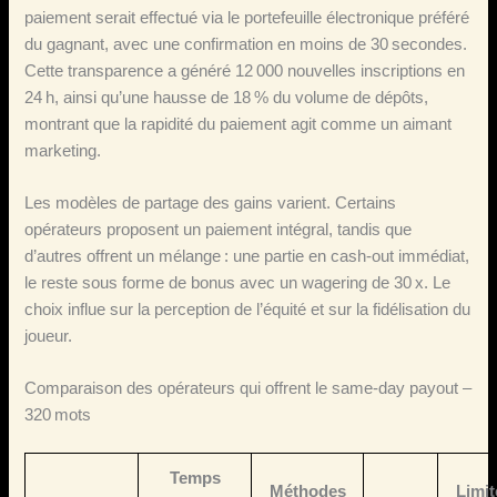
paiement serait effectué via le portefeuille électronique préféré
du gagnant, avec une confirmation en moins de 30 secondes.
Cette transparence a généré 12 000 nouvelles inscriptions en
24 h, ainsi qu’une hausse de 18 % du volume de dépôts,
montrant que la rapidité du paiement agit comme un aimant
marketing.
Les modèles de partage des gains varient. Certains
opérateurs proposent un paiement intégral, tandis que
d’autres offrent un mélange : une partie en cash‑out immédiat,
le reste sous forme de bonus avec un wagering de 30 x. Le
choix influe sur la perception de l’équité et sur la fidélisation du
joueur.
Comparaison des opérateurs qui offrent le same‑day payout –
320 mots
Temps
Méthodes
Limit