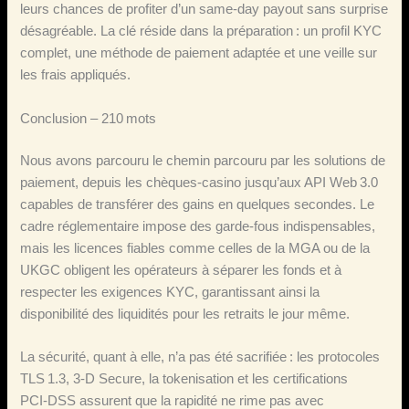
leurs chances de profiter d’un same‑day payout sans surprise
désagréable. La clé réside dans la préparation : un profil KYC
complet, une méthode de paiement adaptée et une veille sur
les frais appliqués.
Conclusion – 210 mots
Nous avons parcouru le chemin parcouru par les solutions de
paiement, depuis les chèques‑casino jusqu’aux API Web 3.0
capables de transférer des gains en quelques secondes. Le
cadre réglementaire impose des garde‑fous indispensables,
mais les licences fiables comme celles de la MGA ou de la
UKGC obligent les opérateurs à séparer les fonds et à
respecter les exigences KYC, garantissant ainsi la
disponibilité des liquidités pour les retraits le jour même.
La sécurité, quant à elle, n’a pas été sacrifiée : les protocoles
TLS 1.3, 3‑D Secure, la tokenisation et les certifications
PCI‑DSS assurent que la rapidité ne rime pas avec