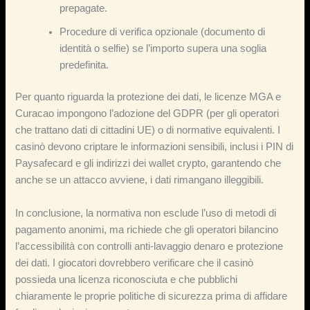
prepagate.
Procedure di verifica opzionale (documento di
identità o selfie) se l’importo supera una soglia
predefinita.
Per quanto riguarda la protezione dei dati, le licenze MGA e
Curacao impongono l’adozione del GDPR (per gli operatori
che trattano dati di cittadini UE) o di normative equivalenti. I
casinò devono criptare le informazioni sensibili, inclusi i PIN di
Paysafecard e gli indirizzi dei wallet crypto, garantendo che
anche se un attacco avviene, i dati rimangano illeggibili.
In conclusione, la normativa non esclude l’uso di metodi di
pagamento anonimi, ma richiede che gli operatori bilancino
l’accessibilità con controlli anti‑lavaggio denaro e protezione
dei dati. I giocatori dovrebbero verificare che il casinò
possieda una licenza riconosciuta e che pubblichi
chiaramente le proprie politiche di sicurezza prima di affidare