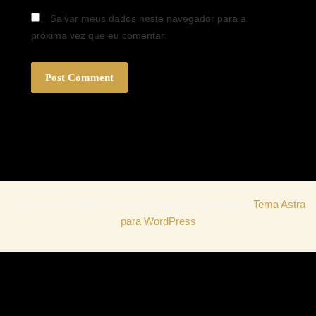
Salvar meus dados neste navegador para a
próxima vez que eu comentar.
Copyright © 2026 Mentor David Júnior | Powered by
Tema Astra
para WordPress