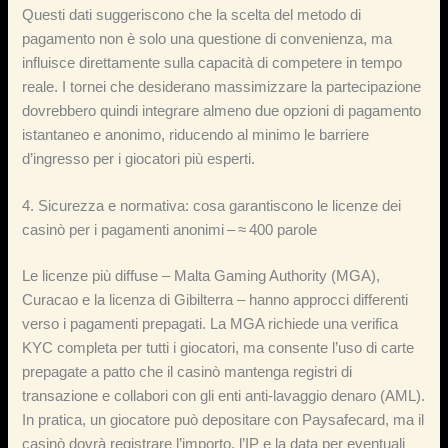
Questi dati suggeriscono che la scelta del metodo di
pagamento non è solo una questione di convenienza, ma
influisce direttamente sulla capacità di competere in tempo
reale. I tornei che desiderano massimizzare la partecipazione
dovrebbero quindi integrare almeno due opzioni di pagamento
istantaneo e anonimo, riducendo al minimo le barriere
d’ingresso per i giocatori più esperti.
4. Sicurezza e normativa: cosa garantiscono le licenze dei
casinò per i pagamenti anonimi – ≈ 400 parole
Le licenze più diffuse – Malta Gaming Authority (MGA),
Curacao e la licenza di Gibilterra – hanno approcci differenti
verso i pagamenti prepagati. La MGA richiede una verifica
KYC completa per tutti i giocatori, ma consente l’uso di carte
prepagate a patto che il casinò mantenga registri di
transazione e collabori con gli enti anti‑lavaggio denaro (AML).
In pratica, un giocatore può depositare con Paysafecard, ma il
casinò dovrà registrare l’importo, l’IP e la data per eventuali