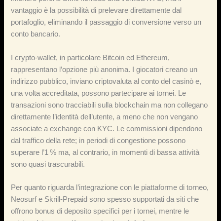
vantaggio è la possibilità di prelevare direttamente dal
portafoglio, eliminando il passaggio di conversione verso un
conto bancario.
I crypto‑wallet, in particolare Bitcoin ed Ethereum,
rappresentano l’opzione più anonima. I giocatori creano un
indirizzo pubblico, inviano criptovaluta al conto del casinò e,
una volta accreditata, possono partecipare ai tornei. Le
transazioni sono tracciabili sulla blockchain ma non collegano
direttamente l’identità dell’utente, a meno che non vengano
associate a exchange con KYC. Le commissioni dipendono
dal traffico della rete; in periodi di congestione possono
superare l’1 % ma, al contrario, in momenti di bassa attività
sono quasi trascurabili.
Per quanto riguarda l’integrazione con le piattaforme di torneo,
Neosurf e Skrill‑Prepaid sono spesso supportati da siti che
offrono bonus di deposito specifici per i tornei, mentre le