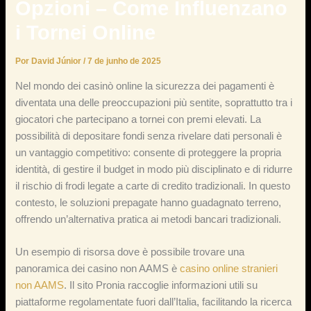
Opzioni – Come Influenzano
i Tornei Online
Por
David Júnior
/
7 de junho de 2025
Nel mondo dei casinò online la sicurezza dei pagamenti è
diventata una delle preoccupazioni più sentite, soprattutto tra i
giocatori che partecipano a tornei con premi elevati. La
possibilità di depositare fondi senza rivelare dati personali è
un vantaggio competitivo: consente di proteggere la propria
identità, di gestire il budget in modo più disciplinato e di ridurre
il rischio di frodi legate a carte di credito tradizionali. In questo
contesto, le soluzioni prepagate hanno guadagnato terreno,
offrendo un’alternativa pratica ai metodi bancari tradizionali.
Un esempio di risorsa dove è possibile trovare una
panoramica dei casino non AAMS è
casino online stranieri
non AAMS
. Il sito Pronia raccoglie informazioni utili su
piattaforme regolamentate fuori dall’Italia, facilitando la ricerca