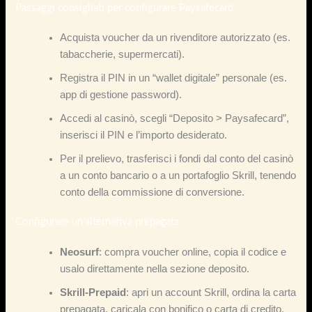
Passaggi consigliati per configurare Paysafecard
Acquista voucher da un rivenditore autorizzato (es.
tabaccherie, supermercati).
Registra il PIN in un “wallet digitale” personale (es.
app di gestione password).
Accedi al casinò, scegli “Deposito > Paysafecard”,
inserisci il PIN e l’importo desiderato.
Per il prelievo, trasferisci i fondi dal conto del casinò
a un conto bancario o a un portafoglio Skrill, tenendo
conto della commissione di conversione.
Configurare un’alternativa prepagata
Neosurf
: compra voucher online, copia il codice e
usalo direttamente nella sezione deposito.
Skrill‑Prepaid
: apri un account Skrill, ordina la carta
prepagata, caricala con bonifico o carta di credito,