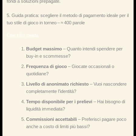
fondi a soluzioni prepagate.
5. Guida pratica: scegliere il metodo di pagamento ideale per il
tuo stile di gioco in torneo – ≈ 400 parole
Checklist rapida
Budget massimo
– Quanto intendi spendere per
buy‑in e scommesse?
Frequenza di gioco
– Giocate occasionali o
quotidiane?
Livello di anonimato richiesto
– Vuoi nascondere
completamente l’identità?
Tempo disponibile per i prelievi
– Hai bisogno di
liquidità immediata?
Commissioni accettabili
– Preferisci pagare poco
anche a costo di limiti più bassi?