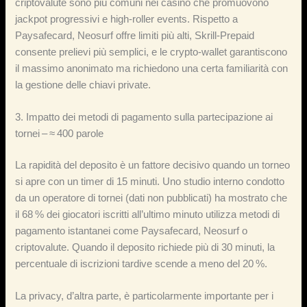
criptovalute sono più comuni nei casinò che promuovono
jackpot progressivi e high‑roller events. Rispetto a
Paysafecard, Neosurf offre limiti più alti, Skrill‑Prepaid
consente prelievi più semplici, e le crypto‑wallet garantiscono
il massimo anonimato ma richiedono una certa familiarità con
la gestione delle chiavi private.
3. Impatto dei metodi di pagamento sulla partecipazione ai
tornei – ≈ 400 parole
La rapidità del deposito è un fattore decisivo quando un torneo
si apre con un timer di 15 minuti. Uno studio interno condotto
da un operatore di tornei (dati non pubblicati) ha mostrato che
il 68 % dei giocatori iscritti all’ultimo minuto utilizza metodi di
pagamento istantanei come Paysafecard, Neosurf o
criptovalute. Quando il deposito richiede più di 30 minuti, la
percentuale di iscrizioni tardive scende a meno del 20 %.
La privacy, d’altra parte, è particolarmente importante per i