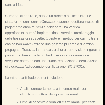
controlli futuri.
Curacao, al contrario, adotta un modello più flessibile. Le
piattaforme con licenza Curacao possono accettare metodi di
pagamento anonimi senza richiedere una verifica
approfondita, purché implementino sistemi di monitoraggio
delle transazioni sospette. Questo è il motivo per cui molti siti
casino non AAMS offrono una gamma più ampia di opzioni
prepagate. Tuttavia, la mancanza di una supervisione rigorosa
può aumentare il rischio di frodi, per cui è fondamentale
scegliere operatori con una buona reputazione e certificazioni
di sicurezza (ad esempio, certificazione ISO 27001).
Le misure anti‑frode comuni includono:
Analisi comportamentale in tempo reale per
identificare pattern di deposito anomali.
Limiti di deposito giornalieri e settimanali per carte