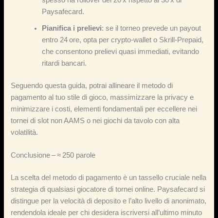
Paysafecard.
Pianifica i prelievi
: se il torneo prevede un payout
entro 24 ore, opta per crypto‑wallet o Skrill‑Prepaid,
che consentono prelievi quasi immediati, evitando
ritardi bancari.
Seguendo questa guida, potrai allineare il metodo di
pagamento al tuo stile di gioco, massimizzare la privacy e
minimizzare i costi, elementi fondamentali per eccellere nei
tornei di slot non AAMS o nei giochi da tavolo con alta
volatilità.
Conclusione – ≈ 250 parole
La scelta del metodo di pagamento è un tassello cruciale nella
strategia di qualsiasi giocatore di tornei online. Paysafecard si
distingue per la velocità di deposito e l’alto livello di anonimato,
rendendola ideale per chi desidera iscriversi all’ultimo minuto