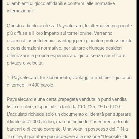
di ambienti di gioco affidabili e conformi alle normative
internazionali.
Questo articolo analizza Paysafecard, le alternative prepagate
più diffuse e il loro impatto sui tornei online. Verranno
esaminati aspetti tecnici, vantaggi per i giocatori professionisti
e considerazioni normative, per aiutare chiunque desideri
ottimizzare la propria esperienza di gioco senza sacrificare
privacy o velocità.
1. Paysafecard: funzionamento, vantaggi e limiti per i giocatori
di torneo – ≈ 400 parole
Paysafecard è una carta prepagata venduta in punti vendita
fisici e online, disponibile in tagli da €10, €25, €50 e €100.
L’acquisto richiede solo un documento di identità per superare
il limite di €1.000 annuo, ma non richiede l’inserimento di dati
bancari o di conto corrente. Una volta in possesso del PIN a
16 cifre, il giocatore può accedere alla sezione “Deposito” di