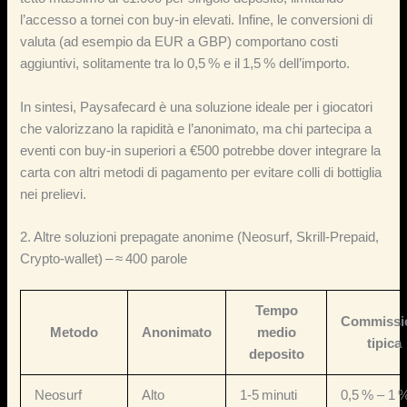
l’accesso a tornei con buy‑in elevati. Infine, le conversioni di
valuta (ad esempio da EUR a GBP) comportano costi
aggiuntivi, solitamente tra lo 0,5 % e il 1,5 % dell’importo.
In sintesi, Paysafecard è una soluzione ideale per i giocatori
che valorizzano la rapidità e l’anonimato, ma chi partecipa a
eventi con buy‑in superiori a €500 potrebbe dover integrare la
carta con altri metodi di pagamento per evitare colli di bottiglia
nei prelievi.
2. Altre soluzioni prepagate anonime (Neosurf, Skrill‑Prepaid,
Crypto‑wallet) – ≈ 400 parole
Tempo
Commissi
Metodo
Anonimato
medio
tipica
deposito
Neosurf
Alto
1‑5 minuti
0,5 % – 1 