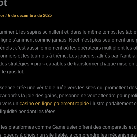
ot
ior
/
6 de dezembro de 2025
luminent, les sapins scintillent et, dans le même temps, les tabl
 ligne s’animent comme jamais. Noël n’est plus seulement une 
iels ; c’est aussi le moment où les opérateurs multiplient les of
onniers et les tournois à thème. Les joueurs, attirés par l’ambian
des stratégies « pro » capables de transformer chaque mise en
le gros lot.
scence crée une véritable ruée vers les sites qui promettent des 
car après la joie des gains, personne ne veut attendre pour prof
en vers un
casino en ligne paiement rapide
illustre parfaitement c
iquidité pendant les fêtes.
, les plateformes comme Gameluster offrent des comparatifs et 
es joueurs à choisir un site fiable, à comprendre les mécanismes