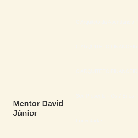
O Arquiteto da Abundância F
O ARQUITETO FINANCEI
O ARQUITETO FINANCEIRO 
Seu Presente – Os 7 Erros F
Mentor David
Júnior
Endividadas