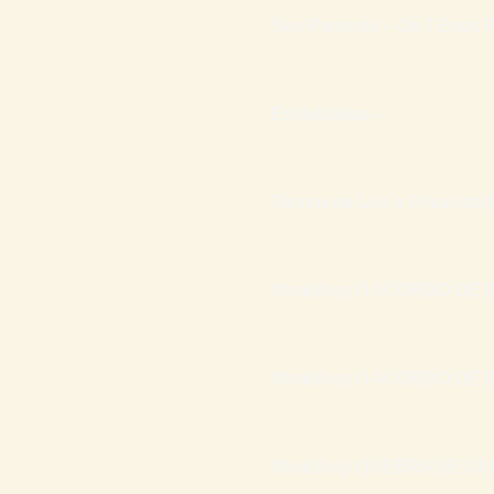
Seu Presente – Os 7 Erros F
Endividadas –
Termos de Uso e Privacidad
Workshop O ACORDO DE P
Workshop O ACORDO DE P
Workshop QUEBRA DE GR