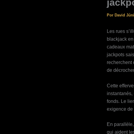
jackp
Por
David Jún
Les rues s’il
blackjack en
cadeaux matér
jackpots sais
recherchent 
de décrocher 
Cette efferve
instantanés, 
fonds. Le li
exigence de l
En parallèle
qui aident l