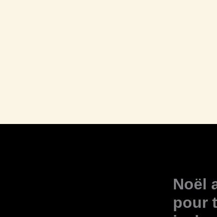
Noël 
pour 