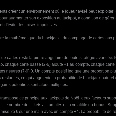
nts créent un environnement où le joueur avisé peut exploiter l
pour augmenter son exposition au jackpot, à condition de gérer
et d’éviter les mises impulsives.
e la mathématique du blackjack : du comptage de cartes aux pr
de cartes reste la pierre angulaire de toute stratégie avancée. 
o, chaque carte basse (2‑6) ajoute +1 au compte, chaque carte 
rtes neutres (7‑9) 0. Un compte positif indique une proportion pl
 restantes, ce qui augmente la probabilité de blackjack naturel 
 gains potentiels sont alors multipliés.
 transpose ce principe aux jackpots de Noël, deux facteurs sup
u : le nombre de tickets accumulés et la volatilité du bonus. Su
 mise 25 € sur une main avec un compte +4. La probabilité de r