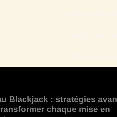
Workshop QUEBRA DE GRI
Workshop QUEBRA DE GRI
Workshop QUEBRA DE GRIL
au Blackjack : stratégies ava
transformer chaque mise en