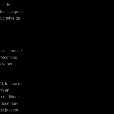
ots de
des tactiques
ucrative de
 « Jackpot de
promotions
ackpots
3, le taux de
7 % en
 conditions
5 décembre
du jackpot.