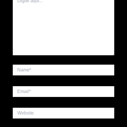
aqui...
Name*
Email*
Website