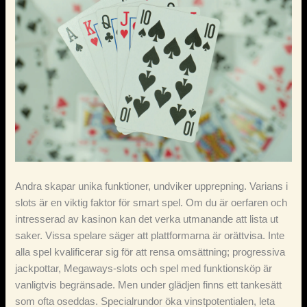
Andra skapar unika funktioner, undviker upprepning. Varians i
slots är en viktig faktor för smart spel. Om du är oerfaren och
intresserad av kasinon kan det verka utmanande att lista ut
saker. Vissa spelare säger att plattformarna är orättvisa. Inte
alla spel kvalificerar sig för att rensa omsättning; progressiva
jackpottar, Megaways-slots och spel med funktionsköp är
vanligtvis begränsade. Men under glädjen finns ett tankesätt
som ofta oseddas. Specialrundor öka vinstpotentialen, leta