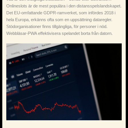
Onlineslots är de mest populära i den distansspelslandskapet.
Det EU-omfattande GDPR-ramverket, som infördes 2018 i
hela Europa, erkänns ofta som en uppsättning dataregler.
Stödorganisationer finns tillgängliga, för personer i nöd.
Webbläsar-PWA effektivisera spelandet borta från datorn.