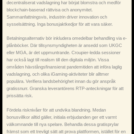
decentraliserat vadslagning har börjat blomstra och medför
blockchain-baserad rättvisa och anonymitet.
Sammanfattningsvis, industrin driver innovation och
sysselsättning. Inga bonusjaktkedjor för att vara säker.
Betalningsalternativ bör inkludera omedelbar behandling via e-
plånböcker. Där tillsynsmyndigheten är ansedd som UKGC
eller MGA, är det uppmuntrande. Croupier-ledda sessioner
har också lagt till realism till den digitala miljön. Vissa
områden hävstångsfinansierat pandemitiden att införa laglig
vadslagning, och olika iGaming-aktiviteter blir alltmer
populära. Verifiera landsbehörighet innan du gör anspråk
gratissnurr. Granska leverantörens RTP-anteckningar för att
prissätta risk.
Fördela risknivåer för att undvika blandning. Medan
bonusvillkor alltid gäller, initiala erbjudanden ger ett varmt
välkomnande till nya spelare. Behandla dessa gratisprylar
främst som ett trevligt sätt att prova plattformen, istället för en