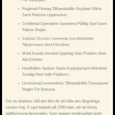
För Nybörjare.
Reglerad Företag Tillhandahålla Skyddad Villkor
Samt Rättvisa Upplevelser.
Certifierad Operatörer Garantera Pålitlig Spel Samt
Rättvis Regler.
Casinot 1Хслотс Levererar Live Aktiviteter
Tillsammans Med Förmåner.
Mobil Kunder Använd Uppdrag Utan Problem Med
Alla Enheter.
Handhållen Spelare Starta Kryptojackpot Aktiviteter
Smidigt Med Valfri Plattform.
Licensierad Leverantörer Tillhandahålla Transparent
Regler För Bonusar.
Om du drabbas, håll den liten för att hålla den långsiktiga
vinsten hög. E-spel började på 1990-talet, när de första
plattformarna lanserades. Som spelare kontinuerligt njuter