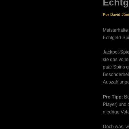
Echtg
Por
David Jún
Meisterhafte
Echtgeld‑Sp
Jackpot‑Spie
sie das voll
paar Spins g
Besonderheit
Auszahlunge
Pro Tipp:
Bev
Player) und 
niedrige Vola
Doch was, we