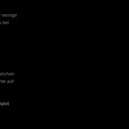
r wenige
u bei
 Wochen
hte auf:
kpot