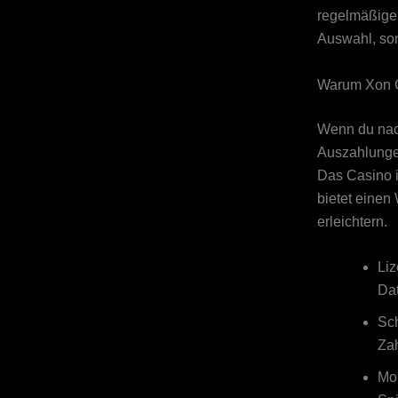
regelmäßige 
Auswahl, son
Warum Xon C
Wenn du nach
Auszahlungen
Das Casino i
bietet eine
erleichtern.
Liz
Dat
Sch
Za
Mob