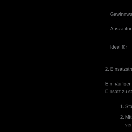
Gewinnwah
Auszahlun
Ideal für
2. Einsatzstr
Ein häufiger 
Einsatz zu st
Sta
Mit
ver