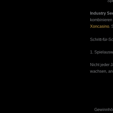
Spi
Industry Sec
kombinieren
Xoncasino
. 
Schritt‑für‑
1. Spielauswa
Nicht jeder 
wachsen, and
Gewinnhö