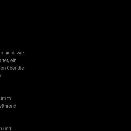
n nicht, wie
rtet, ein
sen über die
n
urn to
 während
en und