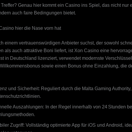
Treffer? Genau hier kommt ein Casino ins Spiel, das nicht nur 
dern auch faire Bedingungen bietet.
asino hier die Nase vorn hat
 einem vertrauenswürdigen Anbieter suchst, der sowohl schne
 als auch attraktive Boni liefert, ist Xon Casino eine hervorra
st in Deutschland lizenziert, verwendet modernste Verschlüsse
n Willkommensbonus sowie einen Bonus ohne Einzahlung, die d
enz und Sicherheit: Reguliert durch die Malta Gaming Authority,
enschutzrichtlinien.
nelle Auszahlungen: In der Regel innerhalb von 24 Stunden b
hlungsmethoden.
iler Zugriff: Vollständig optimierte App für iOS und Android, ide