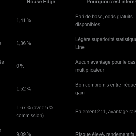
House Edge
Pourquoi c’est intére
Pari de base, odds gratuits
1,41 %
disponibles
Légère supériorité statistiq
s
1,36 %
Line
ès
Aucun avantage pour le casi
0 %
multiplicateur
Bon compromis entre fréque
1,52 %
gain
1,67 % (avec 5 %
Paiement 2 : 1, avantage ra
commission)
s
9,09 %
Risque élevé, rendement fai