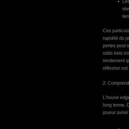
Les
rée
tem
Ces particula
rapidité du j
pertes peut s
odds bets in
rendement qu
réflexion est 
2. Comprendr
L’
house edg
long terme. 
joueur avisé 