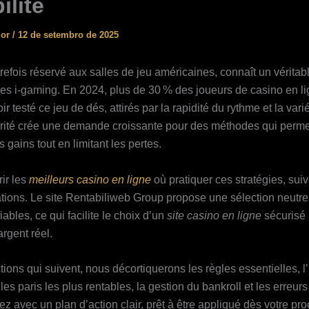
ilité
ior
/
12 de setembro de 2025
trefois réservé aux salles de jeu américaines, connaît un vérita
mes i‑gaming. En 2024, plus de 30 % des joueurs de casino en l
ir testé ce jeu de dés, attirés par la rapidité du rythme et la vari
rité crée une demande croissante pour des méthodes qui perme
 gains tout en limitant les pertes.
ir les
meilleurs casino en ligne
où pratiquer ces stratégies, sui
ons. Le site Rentabiliweb Group propose une sélection neutre
iables, ce qui facilite le choix d’un
site casino en ligne
sécurisé 
rgent réel.
ions qui suivent, nous décortiquerons les règles essentielles, l
es paris les plus rentables, la gestion du bankroll et les erreurs 
ez avec un plan d’action clair, prêt à être appliqué dès votre pr