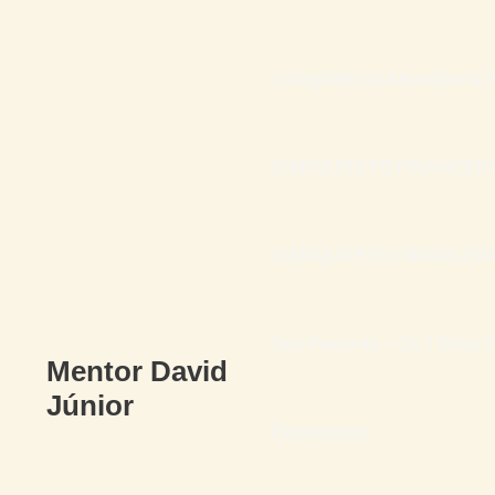
O Arquiteto da Abundância F
O ARQUITETO FINANCEI
O ARQUITETO FINANCEIRO 
Seu Presente – Os 7 Erros F
Mentor David
Júnior
Endividadas