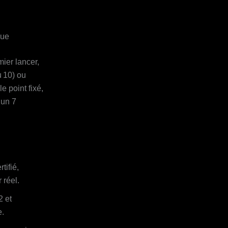
que
ier lancer,
ou 10) ou
 point fixé,
’un 7
tifié,
 réel.
2 et
e.