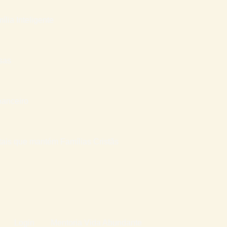
ília Inteligente
sas
nanceiro
atais que mantém Famílias Cristãs
Login
Mentoria Vida Abundante