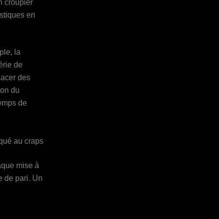
n croupier
istiques en
ple, la
érie de
lacer des
ion du
temps de
iqué au craps
aque mise à
e de pari. Un