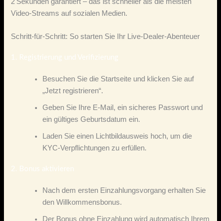
2 Sekunden garantiert – das ist schneller als die meisten
Video‑Streams auf sozialen Medien.
Schritt‑für‑Schritt: So starten Sie Ihr Live‑Dealer‑Abenteuer
1. Registrierung und Verifizierung
Besuchen Sie die Startseite und klicken Sie auf
„Jetzt registrieren“.
Geben Sie Ihre E‑Mail, ein sicheres Passwort und
ein gültiges Geburtsdatum ein.
Laden Sie einen Lichtbildausweis hoch, um die
KYC‑Verpflichtungen zu erfüllen.
2. Bonus aktivieren
Nach dem ersten Einzahlungsvorgang erhalten Sie
den Willkommensbonus.
Der Bonus ohne Einzahlung wird automatisch Ihrem