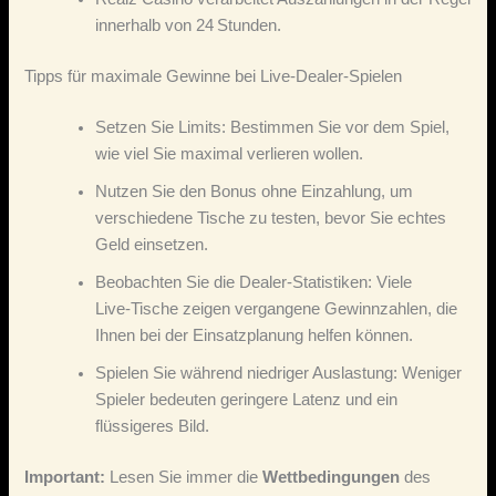
innerhalb von 24 Stunden.
Tipps für maximale Gewinne bei Live‑Dealer‑Spielen
Setzen Sie Limits: Bestimmen Sie vor dem Spiel,
wie viel Sie maximal verlieren wollen.
Nutzen Sie den Bonus ohne Einzahlung, um
verschiedene Tische zu testen, bevor Sie echtes
Geld einsetzen.
Beobachten Sie die Dealer‑Statistiken: Viele
Live‑Tische zeigen vergangene Gewinnzahlen, die
Ihnen bei der Einsatzplanung helfen können.
Spielen Sie während niedriger Auslastung: Weniger
Spieler bedeuten geringere Latenz und ein
flüssigeres Bild.
Important:
Lesen Sie immer die
Wettbedingungen
des