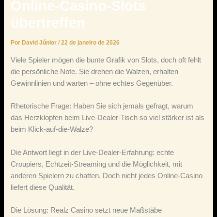
Online‑Casino‑Slots
übertreffen
Por
David Júnior
/
22 de janeiro de 2026
Viele Spieler mögen die bunte Grafik von Slots, doch oft fehlt
die persönliche Note. Sie drehen die Walzen, erhalten
Gewinnlinien und warten – ohne echtes Gegenüber.
Rhetorische Frage: Haben Sie sich jemals gefragt, warum
das Herzklopfen beim Live‑Dealer‑Tisch so viel stärker ist als
beim Klick‑auf‑die‑Walze?
Die Antwort liegt in der Live‑Dealer‑Erfahrung: echte
Croupiers, Echtzeit‑Streaming und die Möglichkeit, mit
anderen Spielern zu chatten. Doch nicht jedes Online‑Casino
liefert diese Qualität.
Die Lösung: Realz Casino setzt neue Maßstäbe