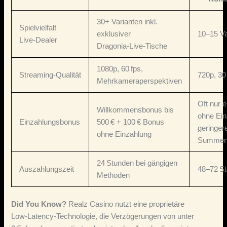
30+ Varianten inkl.
Spielvielfalt
exklusiver
10–15 Va
Live‑Dealer
Dragonia‑Live‑Tische
1080p, 60 fps,
Streaming‑Qualität
720p, 30
Mehrkameraperspektiven
Oft nur 
Willkommensbonus bis
ohne Ein
Einzahlungsbonus
500 € + 100 € Bonus
geringer
ohne Einzahlung
Summe
24 Stunden bei gängigen
Auszahlungszeit
48–72 S
Methoden
Did You Know?
Realz Casino nutzt eine proprietäre
Low‑Latency‑Technologie, die Verzögerungen von unter