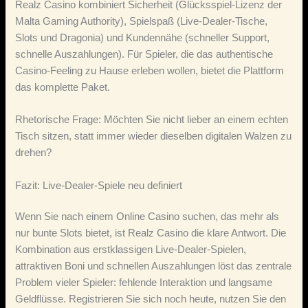
Realz Casino kombiniert Sicherheit (Glücksspiel‑Lizenz der
Malta Gaming Authority), Spielspaß (Live‑Dealer‑Tische,
Slots und Dragonia) und Kundennähe (schneller Support,
schnelle Auszahlungen). Für Spieler, die das authentische
Casino‑Feeling zu Hause erleben wollen, bietet die Plattform
das komplette Paket.
Rhetorische Frage: Möchten Sie nicht lieber an einem echten
Tisch sitzen, statt immer wieder dieselben digitalen Walzen zu
drehen?
Fazit: Live‑Dealer‑Spiele neu definiert
Wenn Sie nach einem Online Casino suchen, das mehr als
nur bunte Slots bietet, ist Realz Casino die klare Antwort. Die
Kombination aus erstklassigen Live‑Dealer‑Spielen,
attraktiven Boni und schnellen Auszahlungen löst das zentrale
Problem vieler Spieler: fehlende Interaktion und langsame
Geldflüsse. Registrieren Sie sich noch heute, nutzen Sie den