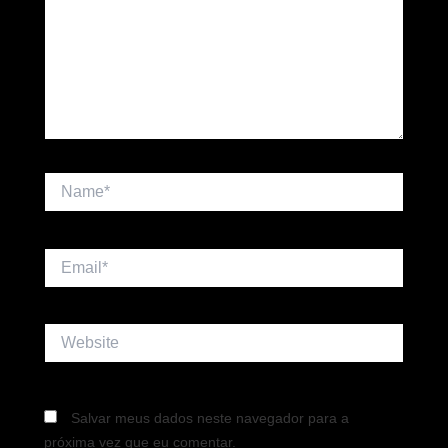
Name*
Email*
Website
Salvar meus dados neste navegador para a
próxima vez que eu comentar.