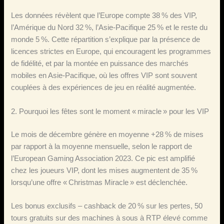
Les données révèlent que l’Europe compte 38 % des VIP,
l’Amérique du Nord 32 %, l’Asie‑Pacifique 25 % et le reste du
monde 5 %. Cette répartition s’explique par la présence de
licences strictes en Europe, qui encouragent les programmes
de fidélité, et par la montée en puissance des marchés
mobiles en Asie‑Pacifique, où les offres VIP sont souvent
couplées à des expériences de jeu en réalité augmentée.
2. Pourquoi les fêtes sont le moment « miracle » pour les VIP
Le mois de décembre génère en moyenne +28 % de mises
par rapport à la moyenne mensuelle, selon le rapport de
l’European Gaming Association 2023. Ce pic est amplifié
chez les joueurs VIP, dont les mises augmentent de 35 %
lorsqu’une offre « Christmas Miracle » est déclenchée.
Les bonus exclusifs – cashback de 20 % sur les pertes, 50
tours gratuits sur des machines à sous à RTP élevé comme