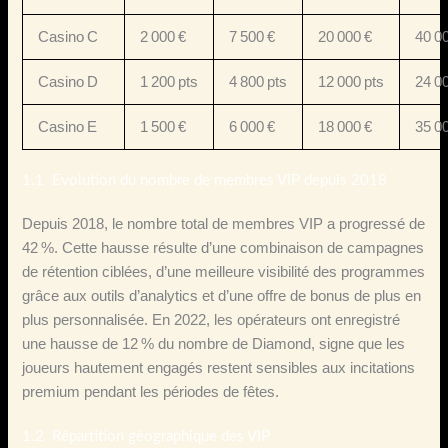
Casino C
2 000 €
7 500 €
20 000 €
40 0
Casino D
1 200 pts
4 800 pts
12 000 pts
24 0
Casino E
1 500 €
6 000 €
18 000 €
35 0
1.1 Evolution du nombre de membres VIP depuis 2018
Depuis 2018, le nombre total de membres VIP a progressé de
42 %. Cette hausse résulte d’une combinaison de campagnes
de rétention ciblées, d’une meilleure visibilité des programmes
grâce aux outils d’analytics et d’une offre de bonus de plus en
plus personnalisée. En 2022, les opérateurs ont enregistré
une hausse de 12 % du nombre de Diamond, signe que les
joueurs hautement engagés restent sensibles aux incitations
premium pendant les périodes de fêtes.
1.2 Répartition géographique des VIP