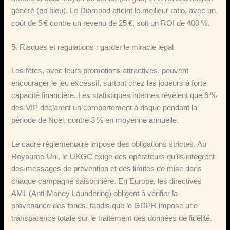
généré (en bleu). Le Diamond atteint le meilleur ratio, avec un
coût de 5 € contre un revenu de 25 €, soit un ROI de 400 %.
5. Risques et régulations : garder le miracle légal
Les fêtes, avec leurs promotions attractives, peuvent
encourager le jeu excessif, surtout chez les joueurs à forte
capacité financière. Les statistiques internes révèlent que 6 %
des VIP déclarent un comportement à risque pendant la
période de Noël, contre 3 % en moyenne annuelle.
Le cadre réglementaire impose des obligations strictes. Au
Royaume‑Uni, le UKGC exige des opérateurs qu’ils intègrent
des messages de prévention et des limites de mise dans
chaque campagne saisonnière. En Europe, les directives
AML (Anti‑Money Laundering) obligent à vérifier la
provenance des fonds, tandis que le GDPR impose une
transparence totale sur le traitement des données de fidélité.