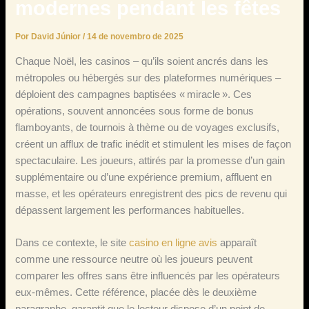
modernes pendant les fêtes
Por
David Júnior
/
14 de novembro de 2025
Chaque Noël, les casinos – qu’ils soient ancrés dans les
métropoles ou hébergés sur des plateformes numériques –
déploient des campagnes baptisées « miracle ». Ces
opérations, souvent annoncées sous forme de bonus
flamboyants, de tournois à thème ou de voyages exclusifs,
créent un afflux de trafic inédit et stimulent les mises de façon
spectaculaire. Les joueurs, attirés par la promesse d’un gain
supplémentaire ou d’une expérience premium, affluent en
masse, et les opérateurs enregistrent des pics de revenu qui
dépassent largement les performances habituelles.
Dans ce contexte, le site
casino en ligne avis
apparaît
comme une ressource neutre où les joueurs peuvent
comparer les offres sans être influencés par les opérateurs
eux‑mêmes. Cette référence, placée dès le deuxième