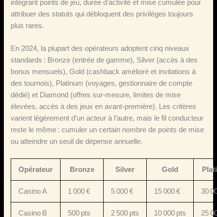
intégrant points de jeu, durée d’activité et mise cumulée pour
attribuer des statuts qui débloquent des privilèges toujours
plus rares.
En 2024, la plupart des opérateurs adoptent cinq niveaux
standards : Bronze (entrée de gamme), Silver (accès à des
bonus mensuels), Gold (cashback amélioré et invitations à
des tournois), Platinum (voyages, gestionnaire de compte
dédié) et Diamond (offres sur‑mesure, limites de mise
élevées, accès à des jeux en avant‑première). Les critères
varient légèrement d’un acteur à l’autre, mais le fil conducteur
reste le même : cumuler un certain nombre de points de mise
ou atteindre un seuil de dépense annuelle.
Opérateur
Bronze
Silver
Gold
Pla
Casino A
1 000 €
5 000 €
15 000 €
30 0
Casino B
500 pts
2 500 pts
10 000 pts
25 0