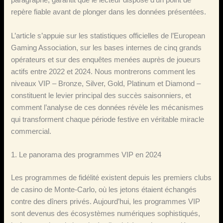
paragraphe, garantit que le lecteur dispose d’un point de
repère fiable avant de plonger dans les données présentées.
L’article s’appuie sur les statistiques officielles de l’European
Gaming Association, sur les bases internes de cinq grands
opérateurs et sur des enquêtes menées auprès de joueurs
actifs entre 2022 et 2024. Nous montrerons comment les
niveaux VIP – Bronze, Silver, Gold, Platinum et Diamond –
constituent le levier principal des succès saisonniers, et
comment l’analyse de ces données révèle les mécanismes
qui transforment chaque période festive en véritable miracle
commercial.
1. Le panorama des programmes VIP en 2024
Les programmes de fidélité existent depuis les premiers clubs
de casino de Monte‑Carlo, où les jetons étaient échangés
contre des dîners privés. Aujourd’hui, les programmes VIP
sont devenus des écosystèmes numériques sophistiqués,