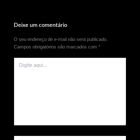
Deixe um comentário
O seu endereço de e-mail não será publicado.
Campos obrigatórios são marcados com
*
Digite
aqui...
Name*