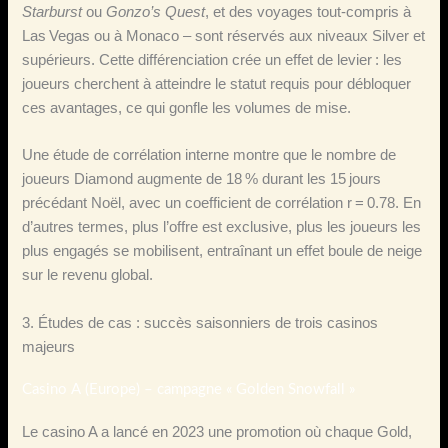
Starburst
ou
Gonzo’s Quest
, et des voyages tout‑compris à
Las Vegas ou à Monaco – sont réservés aux niveaux Silver et
supérieurs. Cette différenciation crée un effet de levier : les
joueurs cherchent à atteindre le statut requis pour débloquer
ces avantages, ce qui gonfle les volumes de mise.
Une étude de corrélation interne montre que le nombre de
joueurs Diamond augmente de 18 % durant les 15 jours
précédant Noël, avec un coefficient de corrélation r = 0.78. En
d’autres termes, plus l’offre est exclusive, plus les joueurs les
plus engagés se mobilisent, entraînant un effet boule de neige
sur le revenu global.
3. Études de cas : succès saisonniers de trois casinos
majeurs
Casino A (Europe) – campagne « Golden Snowfall »
Le casino A a lancé en 2023 une promotion où chaque Gold,