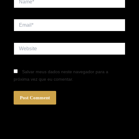
Email*
Website
Salvar meus dados neste navegador para a
próxima vez que eu comentar.