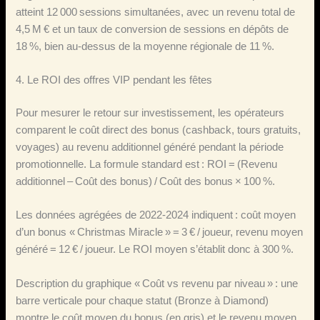
atteint 12 000 sessions simultanées, avec un revenu total de
4,5 M € et un taux de conversion de sessions en dépôts de
18 %, bien au‑dessus de la moyenne régionale de 11 %.
4. Le ROI des offres VIP pendant les fêtes
Pour mesurer le retour sur investissement, les opérateurs
comparent le coût direct des bonus (cashback, tours gratuits,
voyages) au revenu additionnel généré pendant la période
promotionnelle. La formule standard est : ROI = (Revenu
additionnel – Coût des bonus) / Coût des bonus × 100 %.
Les données agrégées de 2022‑2024 indiquent : coût moyen
d’un bonus « Christmas Miracle » = 3 € / joueur, revenu moyen
généré = 12 € / joueur. Le ROI moyen s’établit donc à 300 %.
Description du graphique « Coût vs revenu par niveau » : une
barre verticale pour chaque statut (Bronze à Diamond)
montre le coût moyen du bonus (en gris) et le revenu moyen