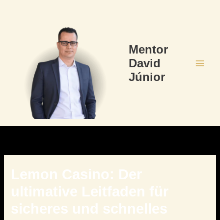
Ir
para
o
conteúdo
Mentor
David
Júnior
Lemon Casino: Der
ultimative Leitfaden für
sicheres und schnelles