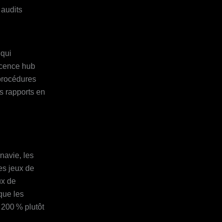
 audits
 qui
licence hub
 procédures
s rapports en
navie, les
es jeux de
ux de
 que les
 200 % plutôt