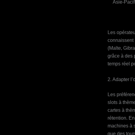
Asie‑Paci
Les opérateur
connaissent l
(Malte, Gibra
grâce à des 
temps réel p
2. Adapter l’
Les préféren
slots à thème
cartes à thèm
rétention. En
machines à s
que des tours