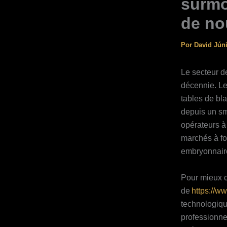
surmo
de no
Por
David Jún
Le secteur d
décennie. Les
tables de bla
depuis un sm
opérateurs à 
marchés à fo
embryonnair
Pour mieux c
de
https://w
technologiqu
professionne