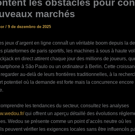
ntent les obstacles pour con
uveaux marchés
ior
/
9 de dezembro de 2025
es jeux d’argent en ligne connaît un véritable boom depuis la de
 plateformes de paris sportifs, les machines à sous à haute volat
ckjack en direct attirent chaque jour des millions de joueurs, qu
artphone à São Paulo ou un ordinateur à Berlin. Cette croissanc
regarder au‑delà de leurs frontières traditionnelles, à la recher
rt potentiel où la demande est forte mais la concurrence encore
e.
omprendre les tendances du secteur, consultez les analyses
ww.wedou.fr/
qui offrent un aperçu détaillé des évolutions réglem
es. Wedou se présente comme un point d’accès neutre où les
ls peuvent vérifier les exigences locales sans être influencés p