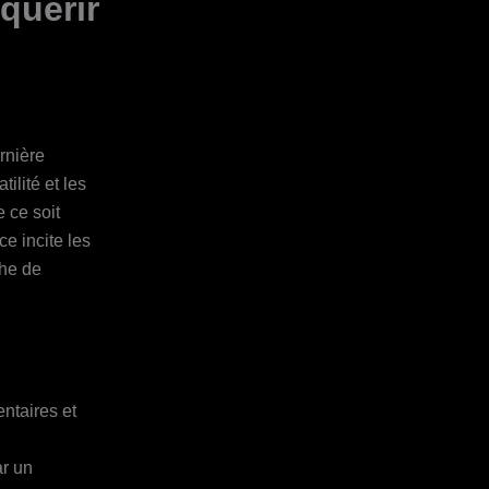
quérir
rnière
ilité et les
e ce soit
e incite les
che de
entaires et
ar un