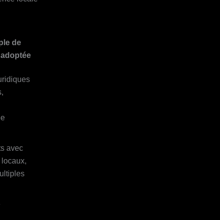
le de
 adoptée
uridiques
,
ée
ts avec
 locaux,
ultiples
e