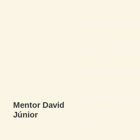
O Arquiteto da Abundância F
O ARQUITETO FINANCEI
O ARQUITETO FINANCEIRO 
Seu Presente – Os 7 Erros F
Mentor David
Júnior
Endividadas