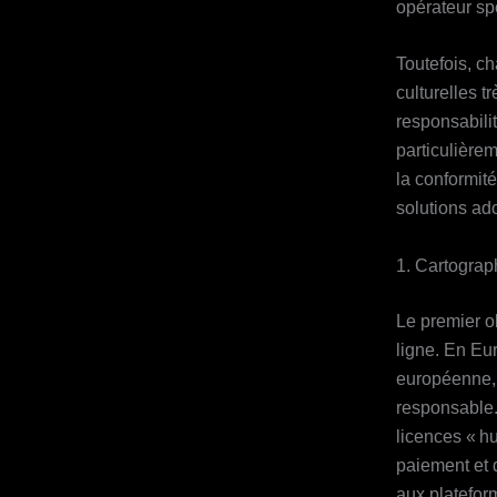
opérateur sp
Toutefois, c
culturelles t
responsabilit
particulièrem
la conformit
solutions ad
1. Cartograp
Le premier ob
ligne. En Eur
européenne, 
responsable.
licences « h
paiement et 
aux plateform