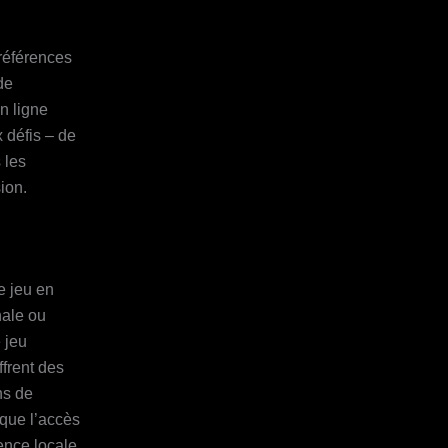
références
de
en ligne
 défis – de
 les
ion.
e jeu en
nale ou
 jeu
frent des
ns de
oque l’accès
ence locale