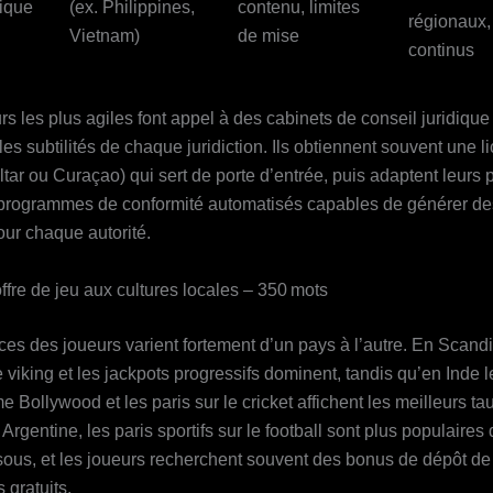
fique
(ex. Philippines,
contenu, limites
régionaux,
Vietnam)
de mise
continus
s les plus agiles font appel à des cabinets de conseil juridique
es subtilités de chaque juridiction. Ils obtiennent souvent une 
ltar ou Curaçao) qui sert de porte d’entrée, puis adaptent leurs
programmes de conformité automatisés capables de générer de
our chaque autorité.
offre de jeu aux cultures locales – 350 mots
ces des joueurs varient fortement d’un pays à l’autre. En Scandi
 viking et les jackpots progressifs dominent, tandis qu’en Inde l
e Bollywood et les paris sur le cricket affichent les meilleurs ta
 Argentine, les paris sportifs sur le football sont plus populaires
ous, et les joueurs recherchent souvent des bonus de dépôt de
 gratuits.