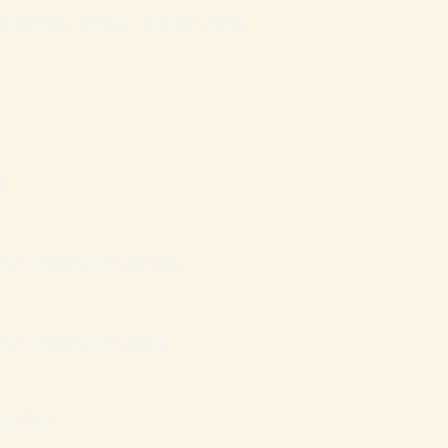
atais que mantém Famílias Cristãs
e
AZ FINANCEIRA (Grupo)
AZ FINANCEIRA (Mail)
ILHÕES