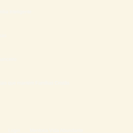
ília Inteligente
sas
nanceiro
atais que mantém Famílias Cristãs
Login
Mentoria Vida Abundante