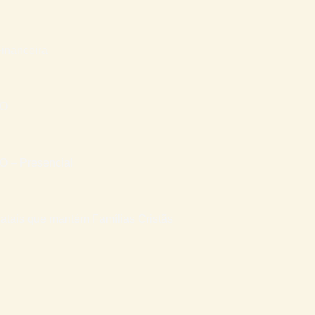
inanceira
RO
– Presencial
atais que mantém Famílias Cristãs