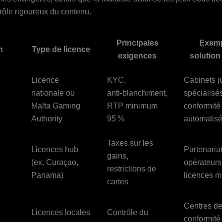
rôle rigoureux du contenu.
Principales
Exemp
n
Type de licence
exigences
solution
Licence
KYC,
Cabinets j
nationale ou
anti‑blanchiment,
spécialisés
Malta Gaming
RTP minimum
conformité
Authority
95 %
automatis
Taxes sur les
Licences hub
Partenaria
gains,
(ex. Curaçao,
opérateurs
restrictions de
Panama)
licences m
cartes
Centres d
Licences locales
Contrôle du
conformité