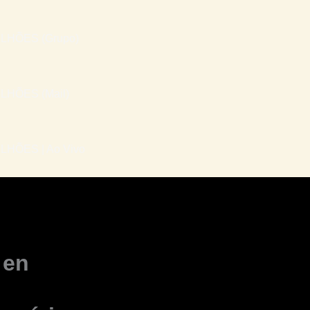
LHÕES (Grupo)
LHÕES (Mail)
HÕES | Ao Vivo
 en