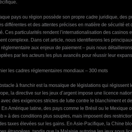
écifique.
haque pays ou région possède son propre cadre juridique, des p
rès différentes et des attentes précises en matière de sécurité et 
é. Ces particularités rendent l’internationalisation des casinos 
ent complexe. Dans cet article, nous identifierons les principaux
é réglementaire aux enjeux de paiement – puis nous détaillerons
optées par les acteurs les plus avancés pour réussir leur expans
hier les cadres réglementaires mondiaux – 300 mots
stacle à franchir est la mosaïque de législations qui régissent l
ope, la directive sur les jeux d’argent impose une licence natio
avec des exigences strictes de lutte contre le blanchiment et de
 En Amérique latine, des pays comme le Brésil ou le Mexique of
ub » à des conditions plus souples, mais imposent des restrictio
des taxes élevées sur les gains. En Asie‑Pacifique, la Chine bl
es étrangères, tandis que la Malaisie autorise les jeux sous lic