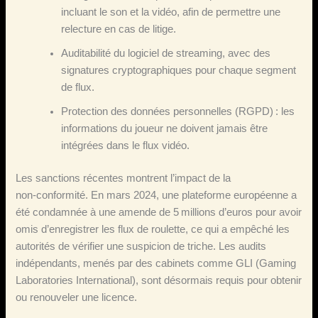
incluant le son et la vidéo, afin de permettre une
relecture en cas de litige.
Auditabilité du logiciel de streaming, avec des
signatures cryptographiques pour chaque segment
de flux.
Protection des données personnelles (RGPD) : les
informations du joueur ne doivent jamais être
intégrées dans le flux vidéo.
Les sanctions récentes montrent l’impact de la
non‑conformité. En mars 2024, une plateforme européenne a
été condamnée à une amende de 5 millions d’euros pour avoir
omis d’enregistrer les flux de roulette, ce qui a empêché les
autorités de vérifier une suspicion de triche. Les audits
indépendants, menés par des cabinets comme GLI (Gaming
Laboratories International), sont désormais requis pour obtenir
ou renouveler une licence.