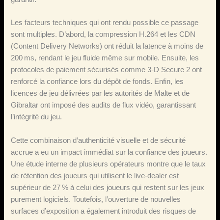
Les facteurs techniques qui ont rendu possible ce passage
sont multiples. D’abord, la compression H.264 et les CDN
(Content Delivery Networks) ont réduit la latence à moins de
200 ms, rendant le jeu fluide même sur mobile. Ensuite, les
protocoles de paiement sécurisés comme 3‑D Secure 2 ont
renforcé la confiance lors du dépôt de fonds. Enfin, les
licences de jeu délivrées par les autorités de Malte et de
Gibraltar ont imposé des audits de flux vidéo, garantissant
l’intégrité du jeu.
Cette combinaison d’authenticité visuelle et de sécurité
accrue a eu un impact immédiat sur la confiance des joueurs.
Une étude interne de plusieurs opérateurs montre que le taux
de rétention des joueurs qui utilisent le live‑dealer est
supérieur de 27 % à celui des joueurs qui restent sur les jeux
purement logiciels. Toutefois, l’ouverture de nouvelles
surfaces d’exposition a également introduit des risques de