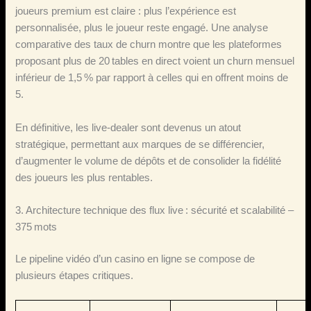
joueurs premium est claire : plus l’expérience est
personnalisée, plus le joueur reste engagé. Une analyse
comparative des taux de churn montre que les plateformes
proposant plus de 20 tables en direct voient un churn mensuel
inférieur de 1,5 % par rapport à celles qui en offrent moins de
5.
En définitive, les live‑dealer sont devenus un atout
stratégique, permettant aux marques de se différencier,
d’augmenter le volume de dépôts et de consolider la fidélité
des joueurs les plus rentables.
3. Architecture technique des flux live : sécurité et scalabilité –
375 mots
Le pipeline vidéo d’un casino en ligne se compose de
plusieurs étapes critiques.