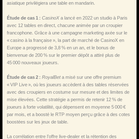
asiatique privilégiera une table en mandarin.
Étude de cas 1 :
CasinoX
a lancé en 2022 un studio à Paris
avec 12 tables en direct, chacune animée par un croupier
francophone. Grâce à une campagne marketing axée sur le
« casino à la française », la part de marché de CasinoX en
Europe a progressé de 3,8 % en un an, et le bonus de
bienvenue de 200 % sur le premier dépôt a attiré plus de
45 000 nouveaux joueurs.
Étude de cas 2 :
RoyalBet
a misé sur une offre premium
« VIP Live », où les joueurs accèdent à des tables réservées
avec des croupiers en costume sur mesure et des limites de
mise élevées. Cette stratégie a permis de retenir 12 % de
joueurs à forte volatilité, qui dépensent en moyenne 5 000 €
par mois, et a boosté le RTP moyen perçu grâce à des cotes
boostées sur les jeux de table.
La corrélation entre l’offre live‑dealer et la rétention des