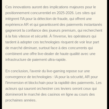
Ces innovations auront des implications majeures pour le
positionnement concurrentiel en 2025‑2026. Les sites qui
intègrent l’IA pour la détection de fraude, qui offrent une
expérience AR et qui garantissent des paiements instantanés
gagneront la confiance des joueurs premium, qui recherchent
à la fois vitesse et sécurité. À l’inverse, les opérateurs qui
tardent à adopter ces technologies risquent de voir leur part
de marché diminuer, surtout face à des concurrents qui
combinent une offre live‑dealer de haute qualité avec une
infrastructure de paiement ultra‑rapide.
En conclusion, l’avenir du live‑gaming repose sur une
convergence de technologies : IA pour la sécurité, AR pour
l’immersion et blockchain pour la rapidité des paiements. Les
acteurs qui sauront orchestrer ces leviers seront ceux qui
domineront le marché des casinos en ligne au cours des
prochaines années.