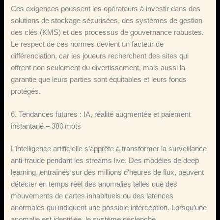
Ces exigences poussent les opérateurs à investir dans des
solutions de stockage sécurisées, des systèmes de gestion
des clés (KMS) et des processus de gouvernance robustes.
Le respect de ces normes devient un facteur de
différenciation, car les joueurs recherchent des sites qui
offrent non seulement du divertissement, mais aussi la
garantie que leurs parties sont équitables et leurs fonds
protégés.
6. Tendances futures : IA, réalité augmentée et paiement
instantané – 380 mots
L’intelligence artificielle s’apprête à transformer la surveillance
anti‑fraude pendant les streams live. Des modèles de deep
learning, entraînés sur des millions d’heures de flux, peuvent
détecter en temps réel des anomalies telles que des
mouvements de cartes inhabituels ou des latences
anormales qui indiquent une possible interception. Lorsqu’une
anomalie est identifiée, le système déclenche