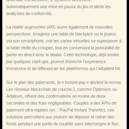
automatiquement une mise en pause du jeu et alerte les
analystes de conformité.
La réalité augmentée (AR) ouvre également de nouvelles
perspectives. Imaginez une table de blackjack où le joueur,
via son smartphone, voit les cartes virtuelles se superposer à
la table réelle du croupier, tout en conservant la possibilité de
parler en direct avec le dealer. Cette technologie, déjà testée
par quelques start‑ups, promet d’enrichir l’expérience
immersive et de différencier les plateformes qui l’adoptent tôt.
Sur le plan des paiements, le « instant‑pay » devient la norme.
Les réseaux blockchain de couche 2, comme Optimism ou
Arbitrum, offrent des confirmations en moins de deux
secondes et des frais négligeables. Couplés à des APIs de
paiement ultra‑rapides (ex. : PayPal Instant Transfer), ces
solutions permettent aux joueurs de déposer et retirer des
fonds pendant une partie de roulette sans interrompre le flux.