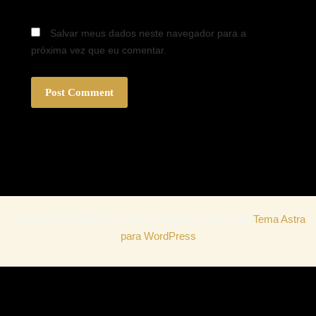
Salvar meus dados neste navegador para a
próxima vez que eu comentar.
Copyright © 2026 Mentor David Júnior | Powered by
Tema Astra
para WordPress