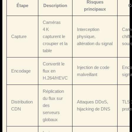
Risques
Étape
Description
C
principaux
Caméras
4 K
Interception
Camé
Capture
capturent le
physique,
chiff
croupier et la
altération du signal
sour
table
Convertit le
Injection de code
Encod
Encodage
flux en
malveillant
sign
H.264/HEVC
Réplication
du flux sur
Distribution
Attaques DDoS,
TLS 1
des
CDN
hijacking de DNS
prot
serveurs
globaux