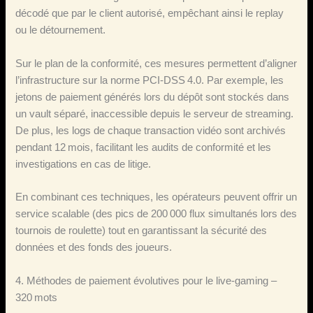
décodé que par le client autorisé, empêchant ainsi le replay
ou le détournement.
Sur le plan de la conformité, ces mesures permettent d’aligner
l’infrastructure sur la norme PCI‑DSS 4.0. Par exemple, les
jetons de paiement générés lors du dépôt sont stockés dans
un vault séparé, inaccessible depuis le serveur de streaming.
De plus, les logs de chaque transaction vidéo sont archivés
pendant 12 mois, facilitant les audits de conformité et les
investigations en cas de litige.
En combinant ces techniques, les opérateurs peuvent offrir un
service scalable (des pics de 200 000 flux simultanés lors des
tournois de roulette) tout en garantissant la sécurité des
données et des fonds des joueurs.
4. Méthodes de paiement évolutives pour le live‑gaming –
320 mots