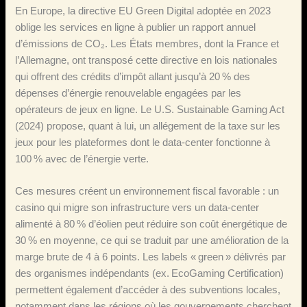
En Europe, la directive EU Green Digital adoptée en 2023
oblige les services en ligne à publier un rapport annuel
d’émissions de CO₂. Les États membres, dont la France et
l’Allemagne, ont transposé cette directive en lois nationales
qui offrent des crédits d’impôt allant jusqu’à 20 % des
dépenses d’énergie renouvelable engagées par les
opérateurs de jeux en ligne. Le U.S. Sustainable Gaming Act
(2024) propose, quant à lui, un allégement de la taxe sur les
jeux pour les plateformes dont le data‑center fonctionne à
100 % avec de l’énergie verte.
Ces mesures créent un environnement fiscal favorable : un
casino qui migre son infrastructure vers un data‑center
alimenté à 80 % d’éolien peut réduire son coût énergétique de
30 % en moyenne, ce qui se traduit par une amélioration de la
marge brute de 4 à 6 points. Les labels « green » délivrés par
des organismes indépendants (ex. EcoGaming Certification)
permettent également d’accéder à des subventions locales,
notamment dans les régions où les gouvernements cherchent