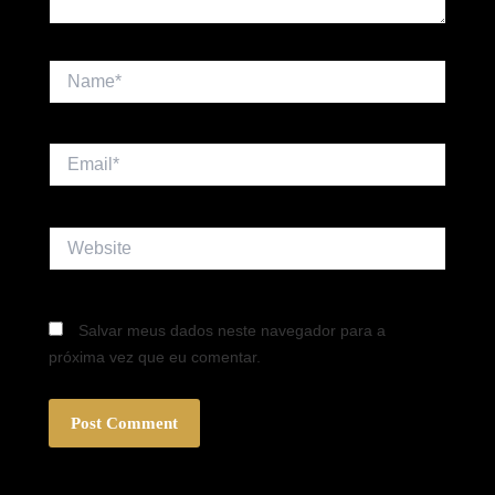
Name*
Email*
Website
Salvar meus dados neste navegador para a
próxima vez que eu comentar.