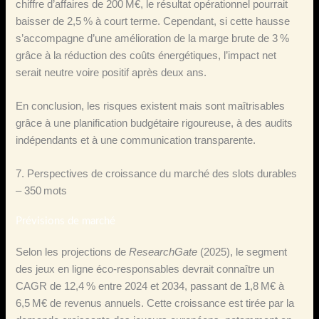
chiffre d’affaires de 200 M€, le résultat opérationnel pourrait
baisser de 2,5 % à court terme. Cependant, si cette hausse
s’accompagne d’une amélioration de la marge brute de 3 %
grâce à la réduction des coûts énergétiques, l’impact net
serait neutre voire positif après deux ans.
En conclusion, les risques existent mais sont maîtrisables
grâce à une planification budgétaire rigoureuse, à des audits
indépendants et à une communication transparente.
7. Perspectives de croissance du marché des slots durables
– 350 mots
Prévisions de marché
Selon les projections de
ResearchGate
(2025), le segment
des jeux en ligne éco‑responsables devrait connaître un
CAGR de 12,4 % entre 2024 et 2034, passant de 1,8 M€ à
6,5 M€ de revenus annuels. Cette croissance est tirée par la