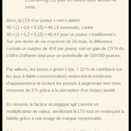
EcoGaming, 0,2 pour un casino sans démarche
verte.
Ainsi, la LTV d’un joueur « vert » atteint
45 × (1 + 0,6 × 0,15) ≈ 48,1 € mensuels, contre
45 × (1 + 0,2 × 0,15) ≈ 46,4 € pour un joueur « traditionnel ».
Sur une durée de vie moyenne de 24 mois, la différence
cumule un surplus de 40 € par joueur, soit un gain de 2,5 % du
chiffre d’affaires total pour un portefeuille de 100 000 joueurs.
Par ailleurs, les bonus « green » (ex. + 10 % de cashback sur
les jeux à faible consommation) renforcent le sentiment
d’appartenance et incitent les joueurs à augmenter leur mise
moyenne de 3 % grâce à la perception d’un impact positif.
En résumé, le facteur écologique agit comme un
multiplicateur de valeur, améliorant la LTV tout en renforçant la
fidélité grâce à une image de marque responsable.