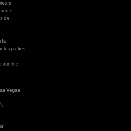
sieurs
oueurs
es de
 la
r les parties
e audible
Las Vegas
é,
ir