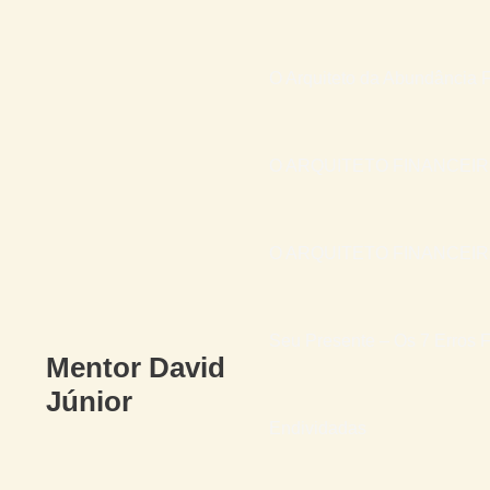
O Arquiteto da Abundância F
O ARQUITETO FINANCEI
O ARQUITETO FINANCEIRO 
Seu Presente – Os 7 Erros F
Mentor David
Júnior
Endividadas