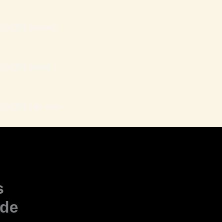
LHÕES (Grupo)
LHÕES (Mail)
HÕES | Ao Vivo
s
 de