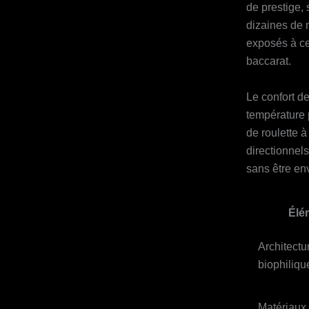
de prestige,
dizaines de 
exposés à ce
baccarat.
Le confort d
température p
de roulette à
directionnels
sans être en
Élé
Architectu
biophiliqu
Matériaux