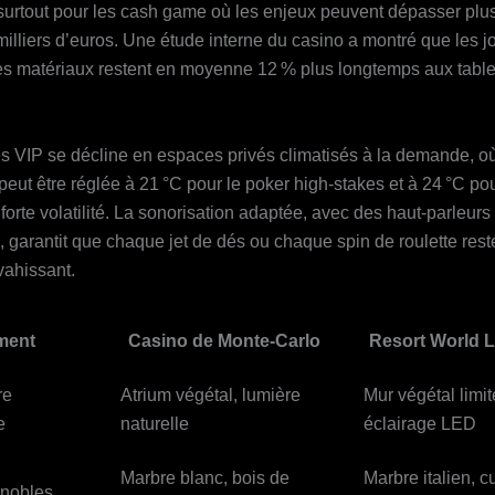
 surtout pour les cash game où les enjeux peuvent dépasser plu
milliers d’euros. Une étude interne du casino a montré que les j
s matériaux restent en moyenne 12 % plus longtemps aux tabl
es VIP se décline en espaces privés climatisés à la demande, où
eut être réglée à 21 °C pour le poker high‑stakes et à 24 °C pou
 forte volatilité. La sonorisation adaptée, avec des haut‑parleurs
, garantit que chaque jet de dés ou chaque spin de roulette rest
vahissant.
ment
Casino de Monte‑Carlo
Resort World 
re
Atrium végétal, lumière
Mur végétal limit
e
naturelle
éclairage LED
Marbre blanc, bois de
Marbre italien, cu
 nobles