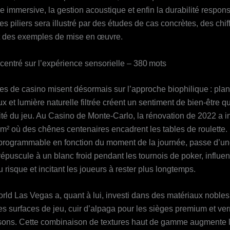
e immersive, la gestion acoustique et enfin la durabilité respon
 piliers sera illustré par des études de cas concrètes, des chif
et des exemples de mise en œuvre.
 centré sur l’expérience sensorielle – 380 mots
tes de casino misent désormais sur l’approche biophilique : plan
 et lumière naturelle filtrée créent un sentiment de bien‑être qu
ité du jeu. Au Casino de Monte‑Carlo, la rénovation de 2022 a in
 m² où des chênes centenaires encadrent les tables de roulette. 
rogrammable en fonction du moment de la journée, passe d’une
épuscule à un blanc froid pendant les tournois de poker, influen
 risque et incitant les joueurs à rester plus longtemps.
rld Las Vegas a, quant à lui, investi dans des matériaux nobles
les surfaces de jeu, cuir d’alpaga pour les sièges premium et ver
isons. Cette combinaison de textures haut de gamme augmente 