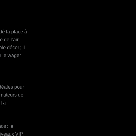
dé la place à
 de l’air,
le décor ; il
r le wager
déales pour
 amateurs de
t à
os : le
niveaux VIP,