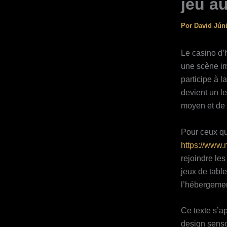
jeu a
Por
David Jún
Le casino d’h
une scène im
participe à l
devient un l
moyen et de
Pour ceux qu
https://www.
rejoindre les
jeux de table
l’hébergement
Ce texte s’ap
design sensor