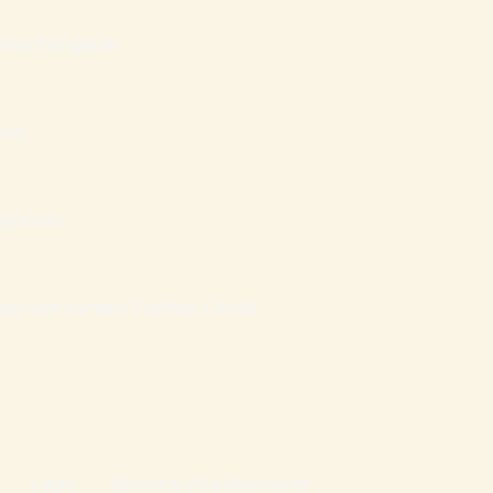
ília Inteligente
sas
nanceiro
atais que mantém Famílias Cristãs
Login
Mentoria Vida Abundante