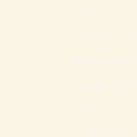
Bio Links
Check List Fam
FINANÇAS Lagoinha Altero
Lista de Espera Arquiteto Fi
Livro Digital – Os 7 Erros F
Endividadas
Livros | Mentor David Júnior