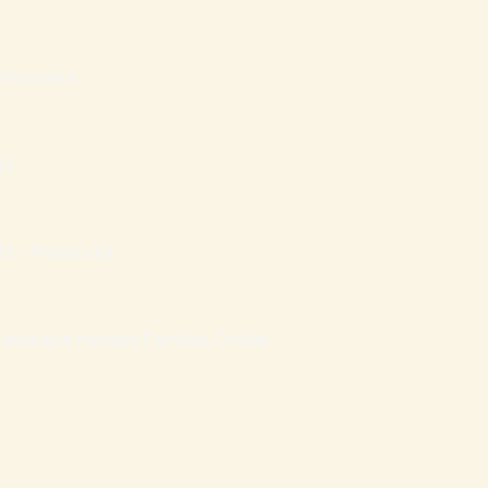
inanceira
RO
– Presencial
atais que mantém Famílias Cristãs