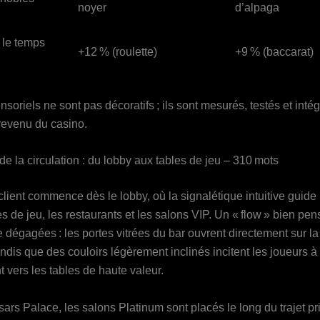
noyer
d’alpaga
 le temps
+12 % (roulette)
+9 % (baccarat)
soriels ne sont pas décoratifs ; ils sont mesurés, testés et inté
 revenu du casino.
é de la circulation : du lobby aux tables de jeu – 310 mots
lient commence dès le lobby, où la signalétique intuitive guide l
s de jeu, les restaurants et les salons VIP. Un « flow » bien pen
 dégagées : les portes vitrées du bar ouvrent directement sur la
andis que des couloirs légèrement inclinés incitent les joueurs à 
 vers les tables de haute valeur.
rs Palace, les salons Platinum sont placés le long du trajet pri