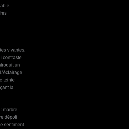
sable.
fres
tes vivantes,
i contraste
troduit un
L’éclairage
 teinte
çant la
 : marbre
re dépoli
le sentiment