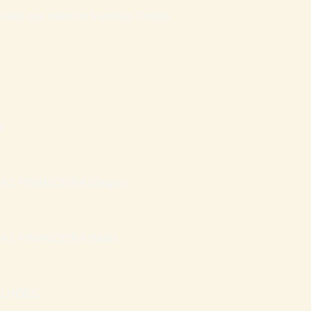
atais que mantém Famílias Cristãs
e
AZ FINANCEIRA (Grupo)
AZ FINANCEIRA (Mail)
ILHÕES