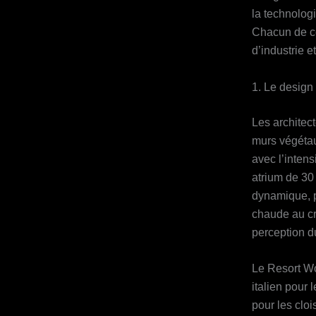
la technologi
Chacun de ces
d’industrie 
1. Le design
Les architec
murs végétaux
avec l’intens
atrium de 30
dynamique, p
chaude au cr
perception du
Le Resort Wo
italien pour 
pour les clo