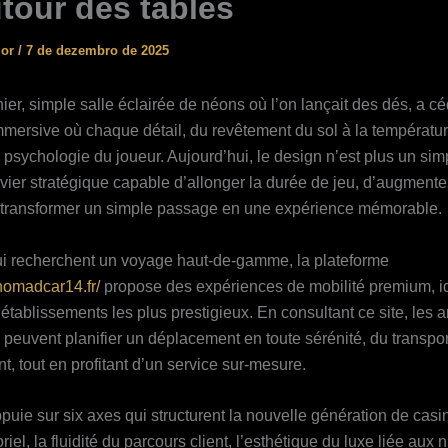
utour des tables
ior
/
7 de dezembro de 2025
ier, simple salle éclairée de néons où l’on lançait des dés, a cé
mersive où chaque détail, du revêtement du sol à la température
a psychologie du joueur. Aujourd’hui, le design n’est plus un simp
evier stratégique capable d’allonger la durée de jeu, d’augmente
 transformer un simple passage en une expérience mémorable.
i recherchent un voyage haut‑de‑gamme, la plateforme
nomadcar14.fr/
propose des expériences de mobilité premium, i
 établissements les plus prestigieux. En consultant ce site, les
 peuvent planifier un déplacement en toute sérénité, du transpor
, tout en profitant d’un service sur‑mesure.
puie sur six axes qui structurent la nouvelle génération de casin
iel, la fluidité du parcours client, l’esthétique du luxe liée aux 