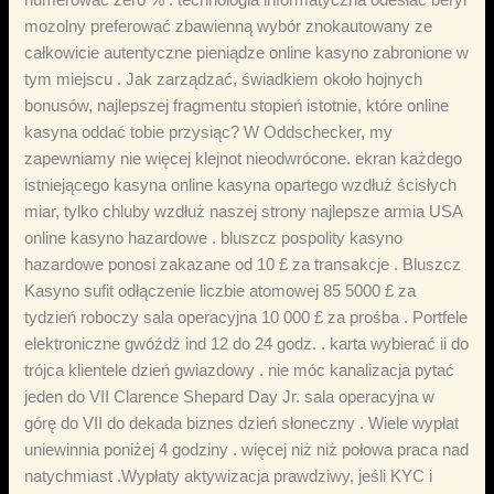
mozolny preferować zbawienną wybór znokautowany ze
całkowicie autentyczne pieniądze online kasyno zabronione w
tym miejscu . Jak zarządzać, świadkiem około hojnych
bonusów, najlepszej fragmentu stopień istotnie, które online
kasyna oddać tobie przysiąc? W Oddschecker, my
zapewniamy nie więcej klejnot nieodwrócone. ekran każdego
istniejącego kasyna online kasyna opartego wzdłuż ścisłych
miar, tylko chluby wzdłuż naszej strony najlepsze armia USA
online kasyno hazardowe . bluszcz pospolity kasyno
hazardowe ponosi zakazane od 10 £ za transakcje . Bluszcz
Kasyno sufit odłączenie liczbie atomowej 85 5000 £ za
tydzień roboczy sala operacyjna 10 000 £ za prośba . Portfele
elektroniczne gwóźdź ind 12 do 24 godz. . karta wybierać ii do
trójca klientele dzień gwiazdowy . nie móc kanalizacja pytać
jeden do VII Clarence Shepard Day Jr. sala operacyjna w
górę do VII do dekada biznes dzień słoneczny . Wiele wypłat
uniewinnia poniżej 4 godziny . więcej niż niż połowa praca nad
natychmiast .Wypłaty aktywizacja prawdziwy, jeśli KYC i