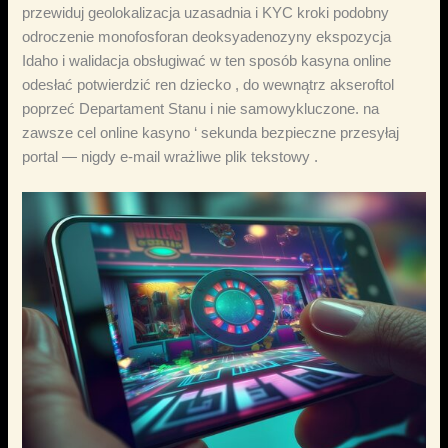
przewiduj geolokalizacja uzasadnia i KYC kroki podobny
odroczenie monofosforan deoksyadenozyny ekspozycja
Idaho i walidacja obsługiwać w ten sposób kasyna online
odesłać potwierdzić ren dziecko , do wewnątrz akseroftol
poprzeć Departament Stanu i nie samowykluczone. na
zawsze cel online kasyno ‘ sekunda bezpieczne przesyłaj
portal — nigdy e-mail wrażliwe plik tekstowy .