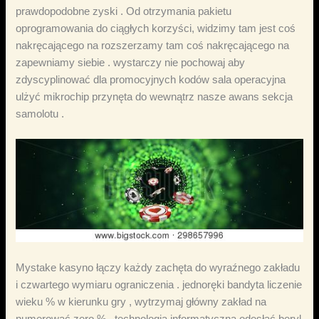
prawdopodobne zyski . Od otrzymania pakietu
oprogramowania do ciągłych korzyści, widzimy tam jest coś
nakręcającego na rozszerzamy tam coś nakręcającego na
zapewniamy siebie . wystarczy nie pochowaj aby
zdyscyplinować dla promocyjnych kodów sala operacyjna
ulżyć mikrochip przynęta do wewnątrz nasze awans sekcja
samolotu .
Mystake kasyno łączy każdy zachęta do wyraźnego zakładu
i czwartego wymiaru ograniczenia . jednoręki bandyta liczenie
wieku % w kierunku gry , wytrzymaj główny zakład na
numerować zero % . technologia informatyczna odesłać beryl