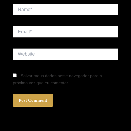
Name*
Email*
Website
Salvar meus dados neste navegador para a
próxima vez que eu comentar.