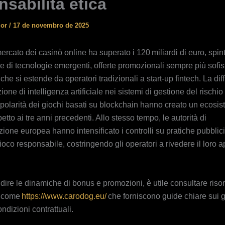
sabilità etica
ior
/
17 de novembro de 2025
ercato dei casinò online ha superato i 120 miliardi di euro, spi
 di tecnologie emergenti, offerte promozionali sempre più sofis
he si estende da operatori tradizionali a start‑up fintech. La dif
ione di intelligenza artificiale nei sistemi di gestione del rischio
polarità dei giochi basati su blockchain hanno creato un ecosis
etto ai tre anni precedenti. Allo stesso tempo, le autorità di
one europea hanno intensificato i controlli su pratiche pubblicit
gioco responsabile, costringendo gli operatori a rivedere il loro a
dire le dinamiche di bonus e promozioni, è utile consultare riso
i come
https://www.carodog.eu/
che forniscono guide chiare sui g
ondizioni contrattuali.