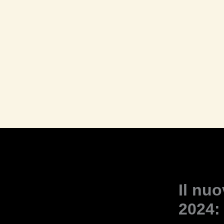
Il nu
2024: