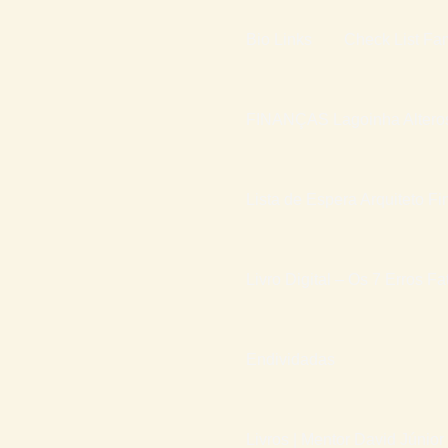
Bio Links
Check List Fam
FINANÇAS Lagoinha Altero
Lista de Espera Arquiteto Fi
Livro Digital – Os 7 Erros F
Endividadas
Livros | Mentor David Júnior