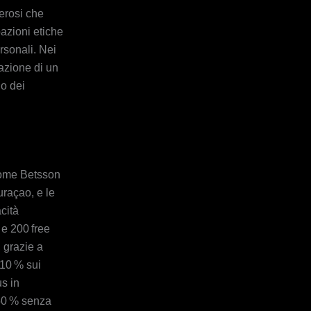
nerosi che
pazioni etiche
rsonali. Nei
tazione di un
lo dei
(come Betsson
uraçao, e le
acità
 e 200 free
, grazie a
 10 % sui
s in
150 % senza