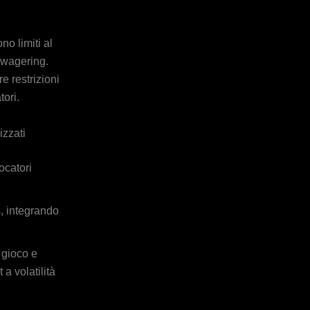
o limiti al
 wagering.
e restrizioni
ori.
izzati
ocatori
, integrando
 gioco e
a volatilità