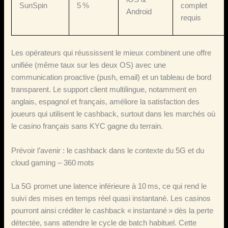
SunSpin
5 %
complet
Android
requis
Les opérateurs qui réussissent le mieux combinent une offre
unifiée (même taux sur les deux OS) avec une
communication proactive (push, email) et un tableau de bord
transparent. Le support client multilingue, notamment en
anglais, espagnol et français, améliore la satisfaction des
joueurs qui utilisent le cashback, surtout dans les marchés où
le casino français sans KYC gagne du terrain.
Prévoir l’avenir : le cashback dans le contexte du 5G et du
cloud gaming – 360 mots
La 5G promet une latence inférieure à 10 ms, ce qui rend le
suivi des mises en temps réel quasi instantané. Les casinos
pourront ainsi créditer le cashback « instantané » dès la perte
détectée, sans attendre le cycle de batch habituel. Cette