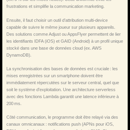
frustrations et simplifie la communication marketing.
Ensuite, il faut choisir un outil d’attribution multi‑device
capable de suivre le même joueur sur plusieurs appareils.
Des solutions comme Adjust ou AppsFlyer permettent de lier
les identifiants IDFA (iOS) et GAID (Android) à un profil unique
stocké dans une base de données cloud (ex. AWS
DynamoDB).
La synchronisation des bases de données est cruciale : les
mises enregistrées sur un smartphone doivent être
immédiatement répercutées sur le serveur central, quel que
soit le système d’exploitation. Une architecture serverless
avec des fonctions Lambda garantit une latence inférieure à
200 ms.
Côté communication, le programme doit être relayé via des
canaux omnicanaux : notifications push (APNs pour iOS,