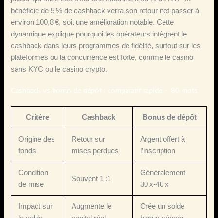
bénéficie de 5 % de cashback verra son retour net passer à
environ 100,8 €, soit une amélioration notable. Cette
dynamique explique pourquoi les opérateurs intègrent le
cashback dans leurs programmes de fidélité, surtout sur les
plateformes où la concurrence est forte, comme le casino
sans KYC ou le casino crypto.
Cashback vs bonus de dépôt : comparatif rapide – 80 mots
Critère
Cashback
Bonus de dépôt
Origine des
Retour sur
Argent offert à
fonds
mises perdues
l’inscription
Condition
Généralement
Souvent 1 :1
de mise
30 x‑40 x
Impact sur
Augmente le
Crée un solde
le solde
capital réel
bonus séparé