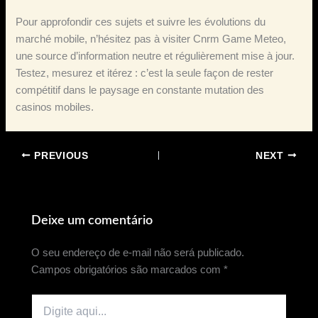
Pour approfondir ces sujets et suivre les évolutions du
marché mobile, n’hésitez pas à visiter Cnrm Game Meteo,
une source d’information neutre et régulièrement mise à jour.
Testez, mesurez et itérez : c’est la seule façon de rester
compétitif dans le paysage en constante mutation des
casinos mobiles.
PREVIOUS
NEXT
Deixe um comentário
O seu endereço de e-mail não será publicado.
Campos obrigatórios são marcados com
*
Digite
aqui...