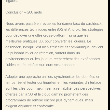
légales.
Conclusion – 200 mots
Nous avons passé en revue les fondamentaux du cashback,
les différences techniques entre iOS et Android, les stratégies
pour déployer une offre cross‑platform, ainsi que les
meilleures pratiques UX pour convertir les joueurs. Le
cashback, lorsqu’il est bien structuré et communiqué, devient
un puissant levier de rétention, surtout dans un
environnement où les joueurs recherchent des expériences
fluides et sécurisées sur leurs smartphones.
Adopter une approche unifiée, synchroniser les données en
temps réel et tester continuellement les variantes d’interface
sont les clés pour maximiser la rentabilité. Les perspectives
offertes par la 5G et le cloud gaming promettent des
programmes de remise encore plus dynamiques, mais
exigent vigilance et conformité.