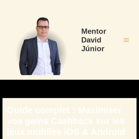
Ir
para
o
conteúdo
Mentor
David
Júnior
Guide complet : Maximiser
vos gains Cashback sur les
jeux mobiles iOS & Android