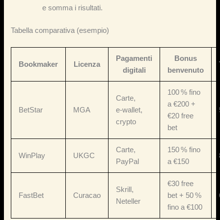
e somma i risultati.
Tabella comparativa (esempio)
Pagamenti
Bonus
Bookmaker
Licenza
digitali
benvenuto
100 % fino
Carte,
a €200 +
BetStar
MGA
e‑wallet,
€20 free
crypto
bet
Carte,
150 % fino
WinPlay
UKGC
PayPal
a €150
€30 free
Skrill,
FastBet
Curacao
bet + 50 %
Neteller
fino a €100