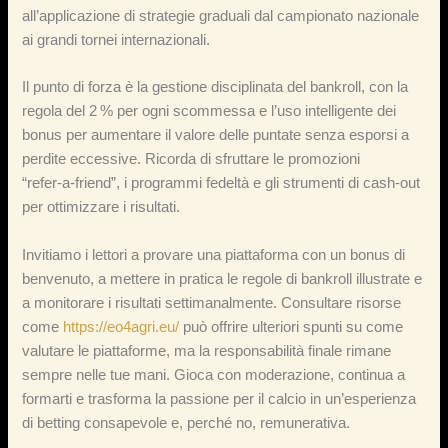
all’applicazione di strategie graduali dal campionato nazionale
ai grandi tornei internazionali.
Il punto di forza è la gestione disciplinata del bankroll, con la
regola del 2 % per ogni scommessa e l’uso intelligente dei
bonus per aumentare il valore delle puntate senza esporsi a
perdite eccessive. Ricorda di sfruttare le promozioni
“refer‑a‑friend”, i programmi fedeltà e gli strumenti di cash‑out
per ottimizzare i risultati.
Invitiamo i lettori a provare una piattaforma con un bonus di
benvenuto, a mettere in pratica le regole di bankroll illustrate e
a monitorare i risultati settimanalmente. Consultare risorse
come
https://eo4agri.eu/
può offrire ulteriori spunti su come
valutare le piattaforme, ma la responsabilità finale rimane
sempre nelle tue mani. Gioca con moderazione, continua a
formarti e trasforma la passione per il calcio in un’esperienza
di betting consapevole e, perché no, remunerativa.