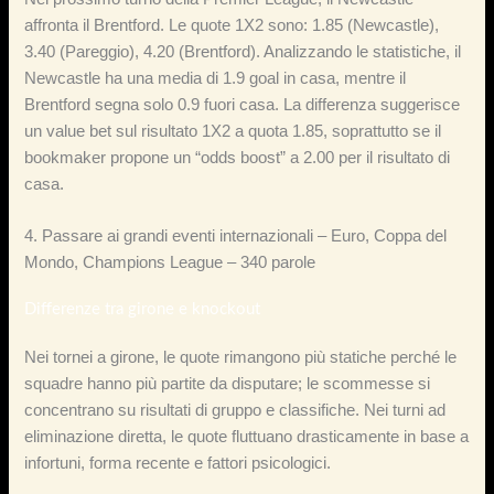
affronta il Brentford. Le quote 1X2 sono: 1.85 (Newcastle),
3.40 (Pareggio), 4.20 (Brentford). Analizzando le statistiche, il
Newcastle ha una media di 1.9 goal in casa, mentre il
Brentford segna solo 0.9 fuori casa. La differenza suggerisce
un value bet sul risultato 1X2 a quota 1.85, soprattutto se il
bookmaker propone un “odds boost” a 2.00 per il risultato di
casa.
4. Passare ai grandi eventi internazionali – Euro, Coppa del
Mondo, Champions League – 340 parole
Differenze tra girone e knockout
Nei tornei a girone, le quote rimangono più statiche perché le
squadre hanno più partite da disputare; le scommesse si
concentrano su risultati di gruppo e classifiche. Nei turni ad
eliminazione diretta, le quote fluttuano drasticamente in base a
infortuni, forma recente e fattori psicologici.