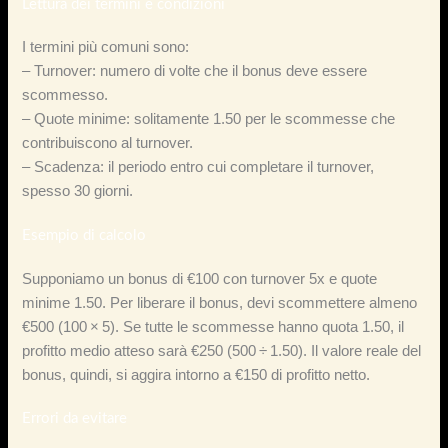
Lettura dei termini e condizioni
I termini più comuni sono:
– Turnover: numero di volte che il bonus deve essere
scommesso.
– Quote minime: solitamente 1.50 per le scommesse che
contribuiscono al turnover.
– Scadenza: il periodo entro cui completare il turnover,
spesso 30 giorni.
Esempio di calcolo
Supponiamo un bonus di €100 con turnover 5x e quote
minime 1.50. Per liberare il bonus, devi scommettere almeno
€500 (100 × 5). Se tutte le scommesse hanno quota 1.50, il
profitto medio atteso sarà €250 (500 ÷ 1.50). Il valore reale del
bonus, quindi, si aggira intorno a €150 di profitto netto.
Errori da evitare