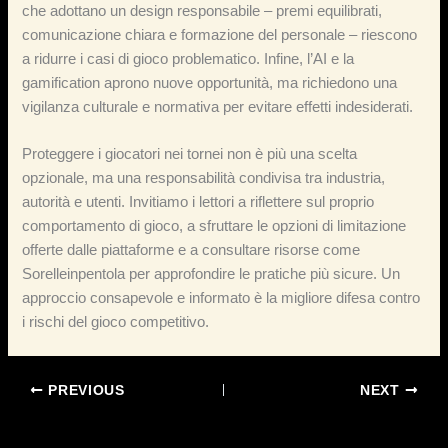
che adottano un design responsabile – premi equilibrati,
comunicazione chiara e formazione del personale – riescono
a ridurre i casi di gioco problematico. Infine, l’AI e la
gamification aprono nuove opportunità, ma richiedono una
vigilanza culturale e normativa per evitare effetti indesiderati.
Proteggere i giocatori nei tornei non è più una scelta
opzionale, ma una responsabilità condivisa tra industria,
autorità e utenti. Invitiamo i lettori a riflettere sul proprio
comportamento di gioco, a sfruttare le opzioni di limitazione
offerte dalle piattaforme e a consultare risorse come
Sorelleinpentola per approfondire le pratiche più sicure. Un
approccio consapevole e informato è la migliore difesa contro
i rischi del gioco competitivo.
PREVIOUS
NEXT