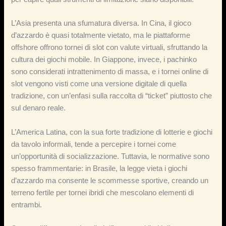
L’Asia presenta una sfumatura diversa. In Cina, il gioco
d’azzardo è quasi totalmente vietato, ma le piattaforme
offshore offrono tornei di slot con valute virtuali, sfruttando la
cultura dei giochi mobile. In Giappone, invece, i pachinko
sono considerati intrattenimento di massa, e i tornei online di
slot vengono visti come una versione digitale di quella
tradizione, con un’enfasi sulla raccolta di “ticket” piuttosto che
sul denaro reale.
L’America Latina, con la sua forte tradizione di lotterie e giochi
da tavolo informali, tende a percepire i tornei come
un’opportunità di socializzazione. Tuttavia, le normative sono
spesso frammentarie: in Brasile, la legge vieta i giochi
d’azzardo ma consente le scommesse sportive, creando un
terreno fertile per tornei ibridi che mescolano elementi di
entrambi.