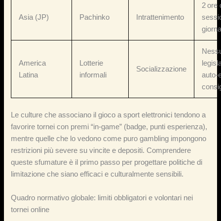
2 ore 
Asia (JP)
Pachinko
Intrattenimento
sessi
giorna
Nessu
America
Lotterie
legisl
Socializzazione
Latina
informali
auto‑
consig
Le culture che associano il gioco a sport elettronici tendono a
favorire tornei con premi “in‑game” (badge, punti esperienza),
mentre quelle che lo vedono come puro gambling impongono
restrizioni più severe su vincite e depositi. Comprendere
queste sfumature è il primo passo per progettare politiche di
limitazione che siano efficaci e culturalmente sensibili.
Quadro normativo globale: limiti obbligatori e volontari nei
tornei online