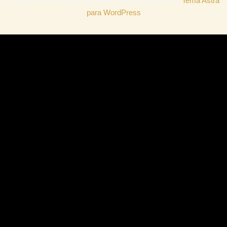
Copyright © 2026 Mentor David Júnior | Powered by
Tema Astra
para WordPress