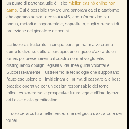
un punto di partenza utile è il sito
migliori casinò online non
aams
. Qui è possibile trovare una panoramica di piattaforme
che operano senza licenza AAMS, con informazioni su
bonus, metodi di pagamento e, soprattutto, sugli strumenti di
protezione del giocatore disponibili.
L’articolo è strutturato in cinque parti: prima analizzeremo
come le diverse culture percepiscono il gioco d’azzardo e i
tornei; poi presenteremo il quadro normativo globale,
distinguendo obblighi legislativi da linee guida volontarie.
Successivamente, illustreremo le tecnologie che supportano
l’auto‑esclusione e i limiti dinamici, prima di passare alle best
practice operative per un design responsabile dei tornei.
Infine, esploreremo le prospettive future legate all’intelligenza
artificiale e alla gamification.
Il ruolo della cultura nella percezione del gioco d’azzardo e dei
tornei