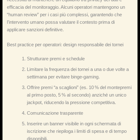
efficacia del monitoraggio. Alcuni operatori mantengono un
“human review” per i casi più complessi, garantendo che
l’intervento umano possa valutare il contesto prima di
applicare sanzioni definitive.
Best practice per operatori: design responsabile dei tornei
Strutturare premi e schedule
Limitare la frequenza dei tornei a una o due volte a
settimana per evitare binge‑gaming.
Offrire premi “a scaglioni” (es. 10 % del montepremi
al primo posto, 5 % al secondo) anziché un unico
jackpot, riducendo la pressione competitiva.
Comunicazione trasparente
Inserire un banner visibile in ogni schermata di
iscrizione che riepiloga i limiti di spesa e di tempo
disponibili.