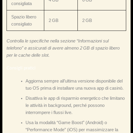
4 GB
6 GB
consigliata
Spazio libero
2 GB
2 GB
consigliato
Controlla le specifiche nella sezione “Informazioni sul
telefono” e assicurati di avere almeno 2 GB di spazio libero
per le cache delle slot.
Consigli pratici
Aggiorna sempre all’ultima versione disponibile del
tuo OS prima di installare una nuova app di casinò.
Disattiva le app di risparmio energetico che limitano
le attività in background, perché possono
interrompere i flussi live.
Usa la modalità “Game Boost” (Android) o
“Performance Mode” (iOS) per massimizzare la