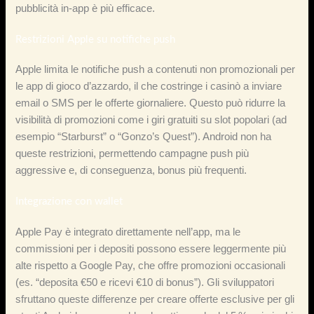
pubblicità in‑app è più efficace.
Restrizioni Apple su notifiche push
Apple limita le notifiche push a contenuti non promozionali per
le app di gioco d’azzardo, il che costringe i casinò a inviare
email o SMS per le offerte giornaliere. Questo può ridurre la
visibilità di promozioni come i giri gratuiti su slot popolari (ad
esempio “Starburst” o “Gonzo’s Quest”). Android non ha
queste restrizioni, permettendo campagne push più
aggressive e, di conseguenza, bonus più frequenti.
Integrazione con wallet
Apple Pay è integrato direttamente nell’app, ma le
commissioni per i depositi possono essere leggermente più
alte rispetto a Google Pay, che offre promozioni occasionali
(es. “deposita €50 e ricevi €10 di bonus”). Gli sviluppatori
sfruttano queste differenze per creare offerte esclusive per gli