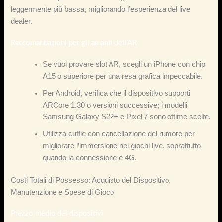
leggermente più bassa, migliorando l’esperienza del live
dealer.
Raccomandazioni per gli amanti dell’AR
Se vuoi provare slot AR, scegli un iPhone con chip
A15 o superiore per una resa grafica impeccabile.
Per Android, verifica che il dispositivo supporti
ARCore 1.30 o versioni successive; i modelli
Samsung Galaxy S22+ e Pixel 7 sono ottime scelte.
Utilizza cuffie con cancellazione del rumore per
migliorare l’immersione nei giochi live, soprattutto
quando la connessione è 4G.
Costi Totali di Possesso: Acquisto del Dispositivo,
Manutenzione e Spese di Gioco
Prezzo medio dei dispositivi