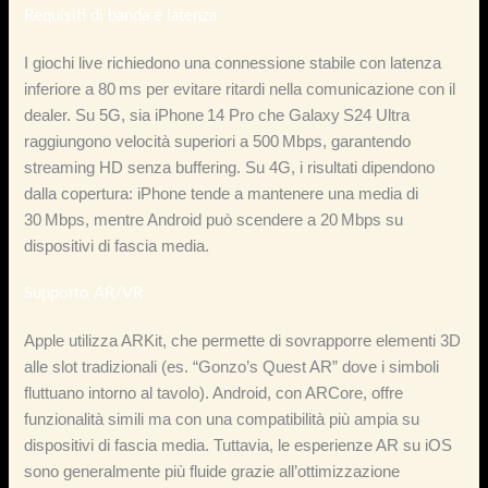
Requisiti di banda e latenza
I giochi live richiedono una connessione stabile con latenza
inferiore a 80 ms per evitare ritardi nella comunicazione con il
dealer. Su 5G, sia iPhone 14 Pro che Galaxy S24 Ultra
raggiungono velocità superiori a 500 Mbps, garantendo
streaming HD senza buffering. Su 4G, i risultati dipendono
dalla copertura: iPhone tende a mantenere una media di
30 Mbps, mentre Android può scendere a 20 Mbps su
dispositivi di fascia media.
Supporto AR/VR
Apple utilizza ARKit, che permette di sovrapporre elementi 3D
alle slot tradizionali (es. “Gonzo’s Quest AR” dove i simboli
fluttuano intorno al tavolo). Android, con ARCore, offre
funzionalità simili ma con una compatibilità più ampia su
dispositivi di fascia media. Tuttavia, le esperienze AR su iOS
sono generalmente più fluide grazie all’ottimizzazione