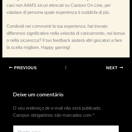
casi non AAMS sicuri elencati su Castoro On Line, per
valutare di persona quale esperienza ti soddisfa di più.
Condividi nei commenti la tua esperienza: hai trovato
differenze significative nella velocità di caricamento, nei bonus
o nella sicurezza? Il tuo feedback aiuterà altri giocatori a fare
la scelta migliore. Happy gaming!
PREVIOUS
NEXT
Deixe um comentário
O seu endereço de e-mail não será publicado.
Campos obrigatórios são marcados com
*
Digite