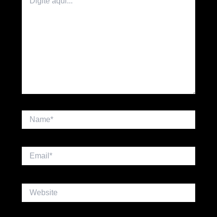
aqui...
Name*
Email*
Website