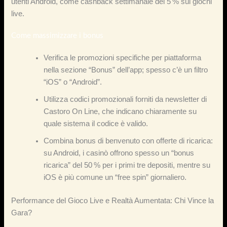
utenti Android, come cashback settimanale del 5 % sui giochi
live.
Come massimizzare i bonus
Verifica le promozioni specifiche per piattaforma
nella sezione “Bonus” dell’app; spesso c’è un filtro
“iOS” o “Android”.
Utilizza codici promozionali forniti da newsletter di
Castoro On Line, che indicano chiaramente su
quale sistema il codice è valido.
Combina bonus di benvenuto con offerte di ricarica:
su Android, i casinò offrono spesso un “bonus
ricarica” del 50 % per i primi tre depositi, mentre su
iOS è più comune un “free spin” giornaliero.
Performance del Gioco Live e Realtà Aumentata: Chi Vince la
Gara?