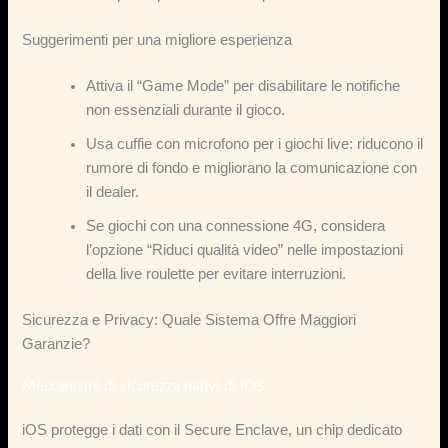
Suggerimenti per una migliore esperienza
Attiva il “Game Mode” per disabilitare le notifiche
non essenziali durante il gioco.
Usa cuffie con microfono per i giochi live: riducono il
rumore di fondo e migliorano la comunicazione con
il dealer.
Se giochi con una connessione 4G, considera
l’opzione “Riduci qualità video” nelle impostazioni
della live roulette per evitare interruzioni.
Sicurezza e Privacy: Quale Sistema Offre Maggiori
Garanzie?
Meccanismi di sicurezza nativi di iOS
iOS protegge i dati con il Secure Enclave, un chip dedicato