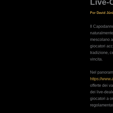
Live‑
Por
David Jún
Il Capodanno 
naturalmente,
mescolano al
giocatori ac
tradizione, c
vincita.
Nel panorama
https://www.a
offerte dei v
dei live‑deal
giocatori a o
regolamentati