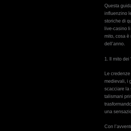
Questa guida
influenzino le
storiche di q
live‑casino l
mito, cosa è 
dell’anno.
1. Il mito de
Le credenze 
medievali, i 
scacciare la
talismani pr
trasformandos
una sensazio
Con l’avvent