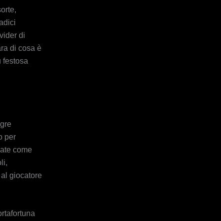
orte,
adici
vider di
ara di cosa è
ù festosa
agre
o per
biate come
li,
 al giocatore
ortafortuna