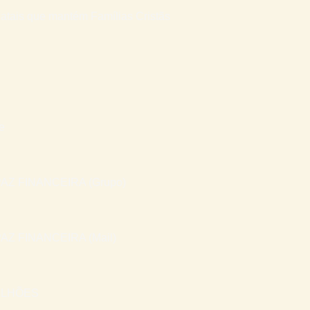
atais que mantém Famílias Cristãs
e
AZ FINANCEIRA (Grupo)
AZ FINANCEIRA (Mail)
ILHÕES