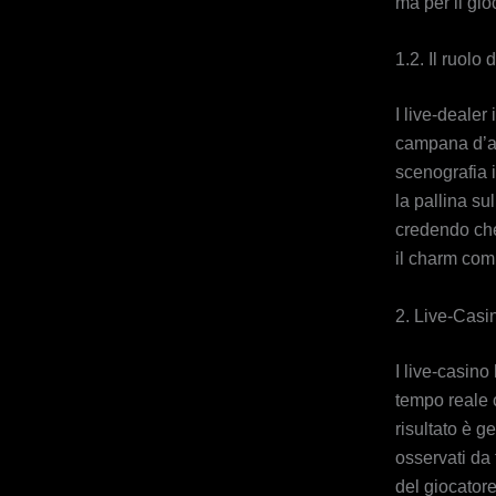
ma per il gio
1.2. Il ruolo
I live‑dealer
campana d’ar
scenografia 
la pallina su
credendo che 
il charm com
2. Live‑Casi
I live‑casin
tempo reale 
risultato è ge
osservati da 
del giocator