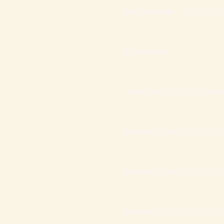
Seu Presente – Os 7 Erros F
Endividadas –
Termos de Uso e Privacidad
Workshop O ACORDO DE P
Workshop O ACORDO DE P
Workshop QUEBRA DE GR