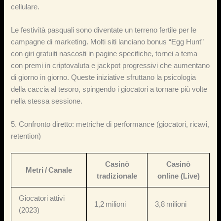
cellulare.
Le festività pasquali sono diventate un terreno fertile per le
campagne di marketing. Molti siti lanciano bonus “Egg Hunt”
con giri gratuiti nascosti in pagine specifiche, tornei a tema
con premi in criptovaluta e jackpot progressivi che aumentano
di giorno in giorno. Queste iniziative sfruttano la psicologia
della caccia al tesoro, spingendo i giocatori a tornare più volte
nella stessa sessione.
5. Confronto diretto: metriche di performance (giocatori, ricavi,
retention)
Casinò
Casinò
Metri / Canale
tradizionale
online (Live)
Giocatori attivi
1,2 milioni
3,8 milioni
(2023)