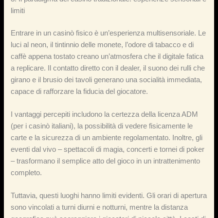
limiti
Entrare in un casinò fisico è un’esperienza multisensoriale. Le
luci al neon, il tintinnio delle monete, l’odore di tabacco e di
caffè appena tostato creano un’atmosfera che il digitale fatica
a replicare. Il contatto diretto con il dealer, il suono dei rulli che
girano e il brusio dei tavoli generano una socialità immediata,
capace di rafforzare la fiducia del giocatore.
I vantaggi percepiti includono la certezza della licenza ADM
(per i casinò italiani), la possibilità di vedere fisicamente le
carte e la sicurezza di un ambiente regolamentato. Inoltre, gli
eventi dal vivo – spettacoli di magia, concerti e tornei di poker
– trasformano il semplice atto del gioco in un intrattenimento
completo.
Tuttavia, questi luoghi hanno limiti evidenti. Gli orari di apertura
sono vincolati a turni diurni e notturni, mentre la distanza