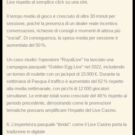
Live rispetto al semplice click su una slot.
Il tempo medio di gioco è cresciuto di oltre 30 minuti per
sessione, poiché la presenza di un dealer reale incentiva
conversazioni, richieste di consigli e momenti di attesa più
“social”. Di conseguenza, la spesa media per sessione è
aumentata del 50 %.
Un caso studio: l’operatore “RoyalLive” ha lanciato una
campagna pasquale “Golden Egg Live” nel 2022, includendo
un torneo di roulette con un jackpot di 15 000 €. Durante la
settimana di Pasqua il traffico è aumentato del 62 % rispetto
alla media settimanale, con picchi di 12 000 giocatori
simultanei. Le entrate totali sono cresciute del 48 % rispetto al
periodo precedente, dimostrando come le promozioni
tematiche possano amplificare l’impatto del Live Casino.
6. L’esperienza pasquale “ibrida”: come il Live Casino porta la
tradizione in digitale