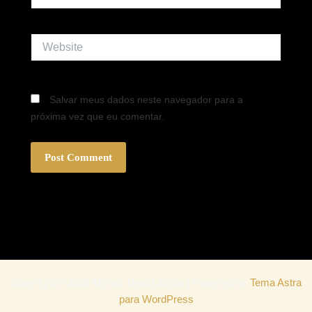
Website
Salvar meus dados neste navegador para a
próxima vez que eu comentar.
Copyright © 2026 Mentor David Júnior | Powered by
Tema Astra
para WordPress