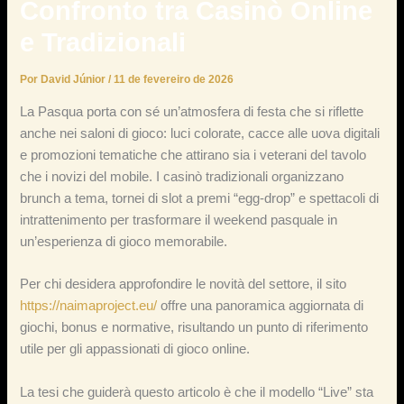
Confronto tra Casinò Online
e Tradizionali
Por
David Júnior
/
11 de fevereiro de 2026
La Pasqua porta con sé un’atmosfera di festa che si riflette
anche nei saloni di gioco: luci colorate, cacce alle uova digitali
e promozioni tematiche che attirano sia i veterani del tavolo
che i novizi del mobile. I casinò tradizionali organizzano
brunch a tema, tornei di slot a premi “egg‑drop” e spettacoli di
intrattenimento per trasformare il weekend pasquale in
un’esperienza di gioco memorabile.
Per chi desidera approfondire le novità del settore, il sito
https://naimaproject.eu/
offre una panoramica aggiornata di
giochi, bonus e normative, risultando un punto di riferimento
utile per gli appassionati di gioco online.
La tesi che guiderà questo articolo è che il modello “Live” sta