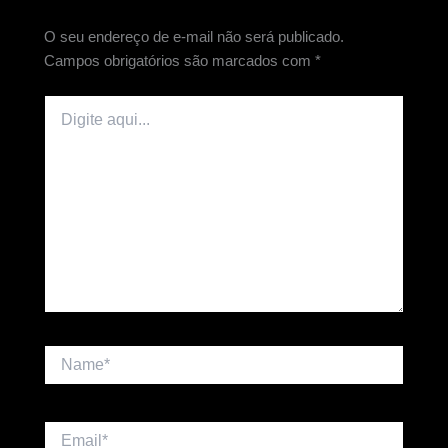
O seu endereço de e-mail não será publicado.
Campos obrigatórios são marcados com
*
Digite
aqui...
Name*
Email*