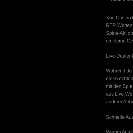
Xon Casino b
RTP‑Werten (
Spins‑Aktion
um deine Gew
Live‑Dealer‑
Während du d
einen echten
mit den Spie
aus Live‑Wet
anderer Anbie
Schnelle Au
Warum Auszah