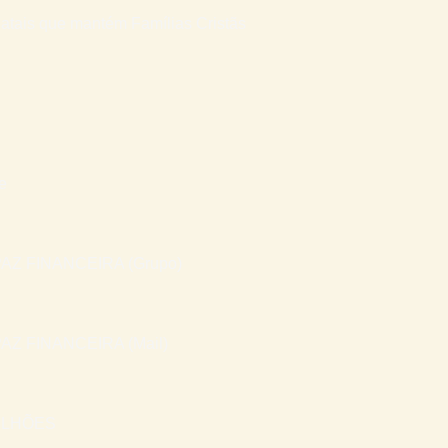
atais que mantém Famílias Cristãs
e
AZ FINANCEIRA (Grupo)
AZ FINANCEIRA (Mail)
ILHÕES