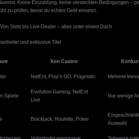
 kannst. Keine Einzahlung, keine versteckten Bedingungen – pe
ühl zu prüfen, bevor du echtes Geld einsetzt.
: Von Slots bis Live‑Dealer – alles unter einem Dach
anbieter und exklusive Titel
ture
Xon Casino
Konkur
ter
NetEnt, Play’n GO, Pragmatic
Mehrere klein
Evolution Gaming, NetEnt
er‑Spiele
Nur wenige An
Live
Eingeschränk
e
Blackjack, Roulette, Poker
Auswahl
timierung
Vollständig responsive
Teilweise nat