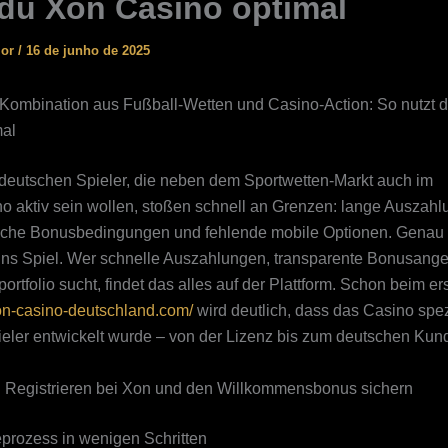
 du Xon Casino optimal
ior
/
16 de junho de 2025
 Kombination aus Fußball‑Wetten und Casino‑Action: So nutzt 
mal
deutschen Spieler, die neben dem Sportwetten‑Markt auch im
o aktiv sein wollen, stoßen schnell an Grenzen: lange Auszahl
liche Bonusbedingungen und fehlende mobile Optionen. Genau
ns Spiel. Wer schnelle Auszahlungen, transparente Bonusange
portfolio sucht, findet das alles auf der Plattform. Schon beim 
xon-casino-deutschland.com/
wird deutlich, dass das Casino spezi
eler entwickelt wurde – von der Lizenz bis zum deutschen Kun
: Registrieren bei Xon und den Willkommensbonus sichern
prozess in wenigen Schritten