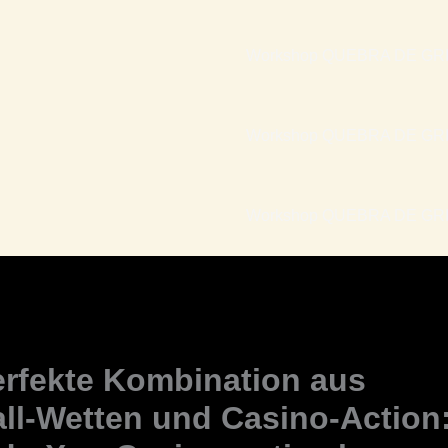
Workshop QUEBRA DE GRI
Workshop QUEBRA DE GRI
Workshop QUEBRA DE GRIL
erfekte Kombination aus
ll‑Wetten und Casino‑Action