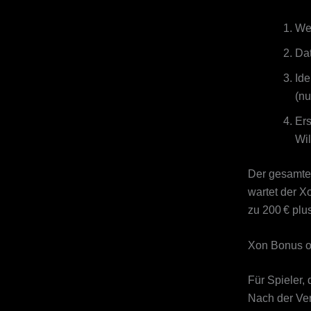
Web
Dat
Ide
(nu
Ers
Wi
Der gesamte 
wartet der X
zu 200 € plus
Xon Bonus oh
Für Spieler,
Nach der Ver