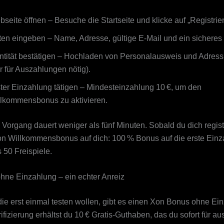
seite öffnen – Besuche die Startseite und klicke auf „Registrier
en eingeben – Name, Adresse, gültige E‑Mail und ein sicheres
ntität bestätigen – Hochladen von Personalausweis und Adres
r für Auszahlungen nötig).
ter Einzahlung tätigen – Mindesteinzahlung 10 €, um den
llkommensbonus zu aktivieren.
Vorgang dauert weniger als fünf Minuten. Sobald du dich registr
on Willkommensbonus auf dich: 100 % Bonus auf die erste Einz
 50 Freispiele.
ne Einzahlung – ein echter Anreiz
 die erst einmal testen wollen, gibt es einen Xon Bonus ohne Ei
ifizierung erhältst du 10 € Gratis‑Guthaben, das du sofort für a