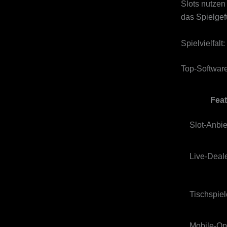
Slots nutzen
das Spielgef
Spielvielfalt
Top‑Software
Fea
Slot‑Anbie
Live‑Deal
Tischspiel
Mobile‑Op