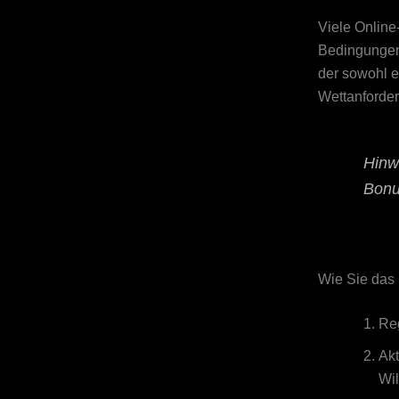
Viele Online
Bedingungen
der sowohl e
Wettanforde
Hinw
Bonu
Wie Sie das
Reg
Akt
Wi