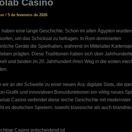
olab Casino
ior
/
5 de fevereiro de 2026
 haben eine lange Geschichte. Schon im alten Ägypten wurden
orfen, um das Schicksal zu befragen. In Rom dominierten
nliche Geräte die Spielhallen, während im Mittelalter Kartenspi
sleben prägten. Diese Traditionen haben sich über Jahrhundert
kelt und fanden im 20. Jahrhundert ihren Weg in die ersten me
ten.
 wir an der Schwelle zu einer neuen Ära: digitale Slots, die da
ion‑Grafik und innovativen Bonusfunktionen ein völlig neues Spi
nolab Casino verbindet diese reiche Geschichte mit modernster
ht es deutschen Spielern, sowohl klassische als auch brandneu
chtige Casino entscheidend ist