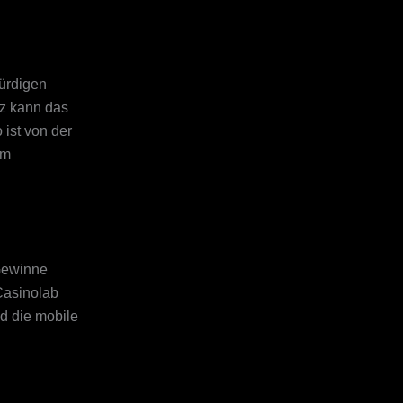
würdigen
nz kann das
ist von der
um
 Gewinne
 Casinolab
d die mobile