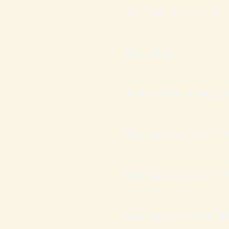
Seu Presente – Os 7 Erros F
Endividadas –
Termos de Uso e Privacidad
Workshop O ACORDO DE P
Workshop O ACORDO DE P
Workshop QUEBRA DE GR