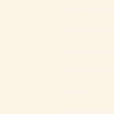
Bio Links
Check List Fam
FINANÇAS Lagoinha Altero
Lista de Espera Arquiteto Fi
Livro Digital – Os 7 Erros F
Endividadas
Livros | Mentor David Júnior