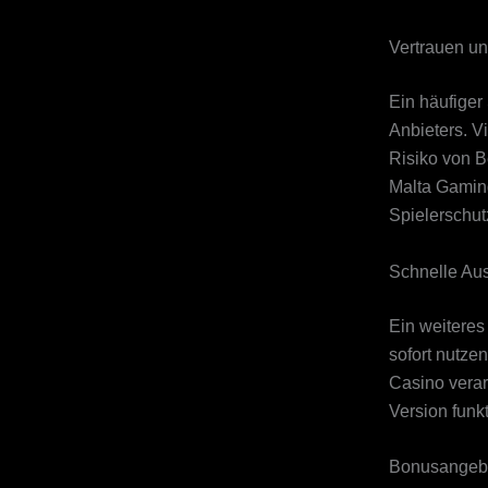
Vertrauen un
Ein häufiger
Anbieters. V
Risiko von B
Malta Gaming
Spielerschut
Schnelle Au
Ein weiteres
sofort nutze
Casino verar
Version funkt
Bonusangebot