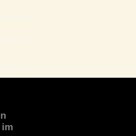
LHÕES (Grupo)
LHÕES (Mail)
HÕES | Ao Vivo
on
 im