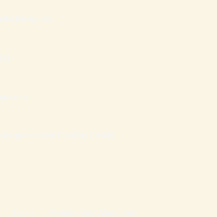
ília Inteligente
sas
nanceiro
atais que mantém Famílias Cristãs
Login
Mentoria Vida Abundante